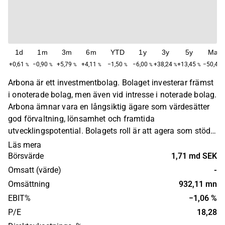
1d
1m
3m
6m
YTD
1y
3y
5y
Max
+0,61
−0,90
+5,79
+4,11
−1,50
−6,00
+38,24
+13,45
−50,42
%
%
%
%
%
%
%
%
Arbona är ett investmentbolag. Bolaget investerar främst
i onoterade bolag, men även vid intresse i noterade bolag.
Arbona ämnar vara en långsiktig ägare som värdesätter
god förvaltning, lönsamhet och framtida
utvecklingspotential. Bolagets roll är att agera som stöd
till managementfunktionen, möjliggöra kapital vid behov,
Läs mera
samt påverka företagets strategi och framtida
Börsvärde
1,71 md SEK
affärsinriktning.
Omsatt (värde)
-
Omsättning
932,11 mn
EBIT%
−1,06 %
P/E
18,28