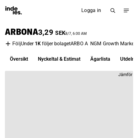
Logga in
ARBONA
3,29
SEK
8/7, 6:00 AM
Under
1K
följer bolaget
ARBO A
NGM Growth Market
Följ
Översikt
Nyckeltal & Estimat
Ägarlista
Utdelni
Jämför