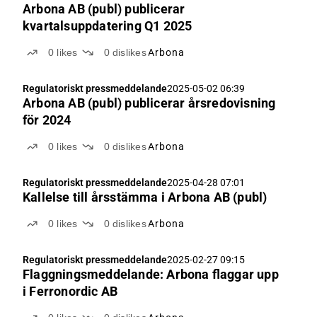
Arbona AB (publ) publicerar
kvartalsuppdatering Q1 2025
0
likes
0
dislikes
Arbona
Regulatoriskt pressmeddelande
2025-05-02 06:39
Arbona AB (publ) publicerar årsredovisning
för 2024
0
likes
0
dislikes
Arbona
Regulatoriskt pressmeddelande
2025-04-28 07:01
Kallelse till årsstämma i Arbona AB (publ)
0
likes
0
dislikes
Arbona
Regulatoriskt pressmeddelande
2025-02-27 09:15
Flaggningsmeddelande: Arbona flaggar upp
i Ferronordic AB