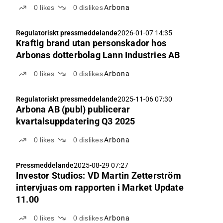
0
likes
0
dislikes
Arbona
Regulatoriskt pressmeddelande
2026-01-07 14:35
Kraftig brand utan personskador hos
Arbonas dotterbolag Lann Industries AB
0
likes
0
dislikes
Arbona
Regulatoriskt pressmeddelande
2025-11-06 07:30
Arbona AB (publ) publicerar
kvartalsuppdatering Q3 2025
0
likes
0
dislikes
Arbona
Pressmeddelande
2025-08-29 07:27
Investor Studios: VD Martin Zetterström
intervjuas om rapporten i Market Update
11.00
0
likes
0
dislikes
Arbona