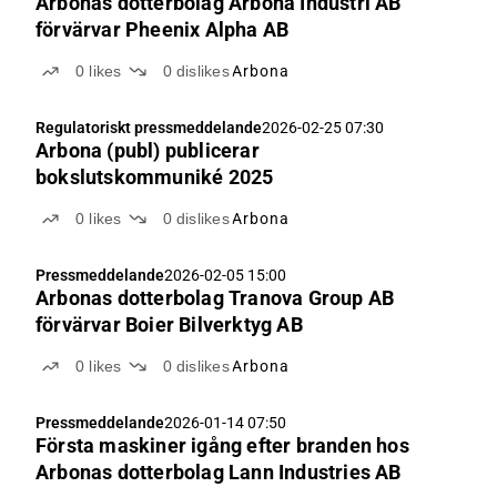
Arbonas dotterbolag Arbona Industri AB
förvärvar Pheenix Alpha AB
0
likes
0
dislikes
Arbona
Regulatoriskt pressmeddelande
2026-02-25 07:30
Arbona (publ) publicerar
bokslutskommuniké 2025
0
likes
0
dislikes
Arbona
Pressmeddelande
2026-02-05 15:00
Arbonas dotterbolag Tranova Group AB
förvärvar Boier Bilverktyg AB
0
likes
0
dislikes
Arbona
Pressmeddelande
2026-01-14 07:50
Första maskiner igång efter branden hos
Arbonas dotterbolag Lann Industries AB