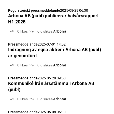
Regulatoriskt pressmeddelande
2025-08-28 06:30
Arbona AB (publ) publicerar halvårsrapport
H1 2025
0
likes
0
dislikes
Arbona
Pressmeddelande
2025-07-01 14:52
Indragning av egna aktier i Arbona AB (publ)
är genomförd
0
likes
0
dislikes
Arbona
Pressmeddelande
2025-05-28 09:50
Kommuniké från årsstämma i Arbona AB
(publ)
0
likes
0
dislikes
Arbona
Pressmeddelande
2025-05-08 06:30