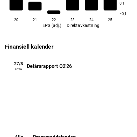
0,1
−0,1
20
21
22
23
24
25
EPS (adj.)
Direktavkastning
Finansiell kalender
27/8
Delårsrapport
Q2'26
2026