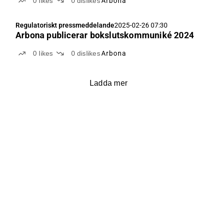
0
likes
0
dislikes
Arbona
Regulatoriskt pressmeddelande
2025-02-26 07:30
Arbona publicerar bokslutskommuniké 2024
0
likes
0
dislikes
Arbona
Ladda mer