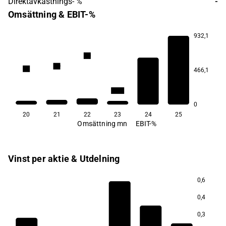
Direktavkastnings- %
-
Omsättning & EBIT-%
932,1
8,0
1,9
0,4
−0,2
466,1
−1,1
−12,3
0
20
21
22
23
24
25
Omsättning mn
EBIT-%
Vinst per aktie & Utdelning
0,6
0,4
0,3