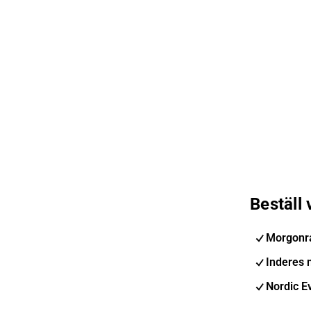
Beställ
Morgonr
Inderes 
Nordic E