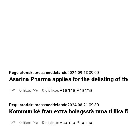
Regulatoriskt pressmeddelande
2024-09-13 09:00
Asarina Pharma applies for the delisting of t
0
likes
0
dislikes
Asarina Pharma
Regulatoriskt pressmeddelande
2024-08-21 09:30
Kommuniké från extra bolagsstämma tillika f
0
likes
0
dislikes
Asarina Pharma