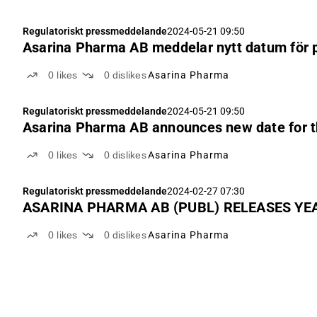
Regulatoriskt pressmeddelande
2024-05-21 09:50
Asarina Pharma AB meddelar nytt datum för p
0
likes
0
dislikes
Asarina Pharma
Regulatoriskt pressmeddelande
2024-05-21 09:50
Asarina Pharma AB announces new date for th
0
likes
0
dislikes
Asarina Pharma
Regulatoriskt pressmeddelande
2024-02-27 07:30
ASARINA PHARMA AB (PUBL) RELEASES YE
0
likes
0
dislikes
Asarina Pharma