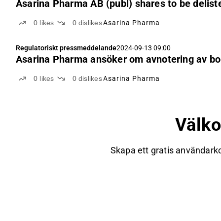
Asarina Pharma AB (publ) shares to be deliste
0
likes
0
dislikes
Asarina Pharma
Regulatoriskt pressmeddelande
2024-09-13 09:00
Asarina Pharma ansöker om avnotering av bol
0
likes
0
dislikes
Asarina Pharma
Välk
Skapa ett gratis användarko