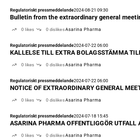
Regulatoriskt pressmeddelande
2024-08-21 09:30
Bulletin from the extraordinary general meeti
0
likes
0
dislikes
Asarina Pharma
Regulatoriskt pressmeddelande
2024-07-22 06:00
KALLELSE TILL EXTRA BOLAGSSTÄMMA TI
0
likes
0
dislikes
Asarina Pharma
Regulatoriskt pressmeddelande
2024-07-22 06:00
NOTICE OF EXTRAORDINARY GENERAL MEET
0
likes
0
dislikes
Asarina Pharma
Regulatoriskt pressmeddelande
2024-07-18 15:45
ASARINA PHARMA OFFENTLIGGÖR UTFALL 
0
likes
0
dislikes
Asarina Pharma