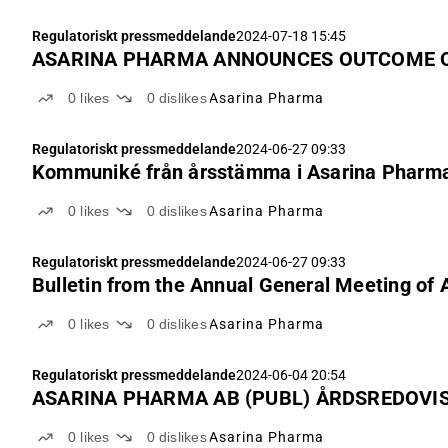
Regulatoriskt pressmeddelande
2024-07-18 15:45
ASARINA PHARMA ANNOUNCES OUTCOME OF
0
likes
0
dislikes
Asarina Pharma
Regulatoriskt pressmeddelande
2024-06-27 09:33
Kommuniké från årsstämma i Asarina Pharma
0
likes
0
dislikes
Asarina Pharma
Regulatoriskt pressmeddelande
2024-06-27 09:33
Bulletin from the Annual General Meeting of
0
likes
0
dislikes
Asarina Pharma
Regulatoriskt pressmeddelande
2024-06-04 20:54
ASARINA PHARMA AB (PUBL) ÅRDSREDOVIS
0
likes
0
dislikes
Asarina Pharma