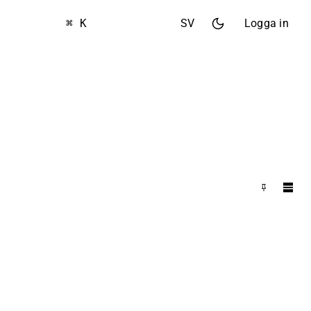
⌘ K
SV
Logga in