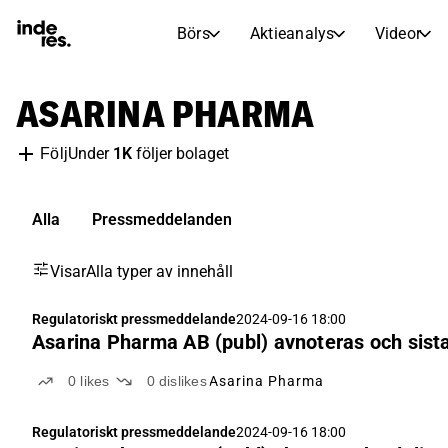
Börs
Aktieanalys
Videor
AKTIEMARKNADER
AKTIEFORSKNING
ASARINA PHARMA
inderesTV
Aktiejämförelse
Börs
Aktieanalys
Under
1K
följer bolaget
Följ
Transkriptioner
Earnings Season
Morgonrapport
Artiklar
Alla
Pressmeddelanden
Compound Interest Calculat
Börskalender
Portfölj
Visar
Alla typer av innehåll
Inderes modellportfölj
Utdelningskalender
Regulatoriskt pressmeddelande
2024-09-16 18:00
Asarina Pharma AB (publ) avnoteras och sista
Kommande och tidigare utdelningar
0
likes
0
dislikes
Asarina Pharma
Regulatoriskt pressmeddelande
2024-09-16 18:00