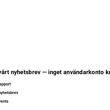
 vårt nyhetsbrev — inget användarkonto k
apport
nyhetsbrev
vents