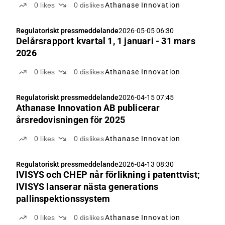
0
likes
0
dislikes
Athanase Innovation
Regulatoriskt pressmeddelande
2026-05-05 06:30
Delårsrapport kvartal 1, 1 januari - 31 mars
2026
0
likes
0
dislikes
Athanase Innovation
Regulatoriskt pressmeddelande
2026-04-15 07:45
Athanase Innovation AB publicerar
årsredovisningen för 2025
0
likes
0
dislikes
Athanase Innovation
Regulatoriskt pressmeddelande
2026-04-13 08:30
IVISYS och CHEP når förlikning i patenttvist;
IVISYS lanserar nästa generations
pallinspektionssystem
0
likes
0
dislikes
Athanase Innovation