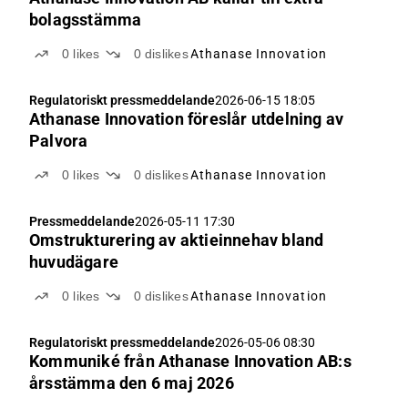
bolagsstämma
0
likes
0
dislikes
Athanase Innovation
Regulatoriskt pressmeddelande
2026-06-15 18:05
Athanase Innovation föreslår utdelning av
Palvora
0
likes
0
dislikes
Athanase Innovation
Pressmeddelande
2026-05-11 17:30
Omstrukturering av aktieinnehav bland
huvudägare
0
likes
0
dislikes
Athanase Innovation
Regulatoriskt pressmeddelande
2026-05-06 08:30
Kommuniké från Athanase Innovation AB:s
årsstämma den 6 maj 2026