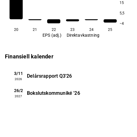
15
150,2
5,5
−4
20
21
22
23
24
25
EPS (adj.)
Direktavkastning
Finansiell kalender
3/11
Delårsrapport
Q3'26
2026
26/2
Bokslutskommuniké
'26
2027