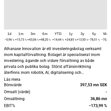
1d
1m
3m
6m
YTD
1y
3y
5y
Max
−0,96
+15,73
+43,06
+48,20
+14,44
+24,85
+13,50
−78,51
−70,08
%
%
%
%
%
%
%
%
Athanase Innovation är ett investeringsbolag verksamt
inom kapitalförvaltning. Bolaget är specialiserat inom
investering, ägande och vidare förvaltning av både
privata och publika bolag. Störst affärsinriktning
återfinns inom robotik, AI, digitalisering och
automatisering. Athanase Innovation grundades under år
Läs mera
2016 och har sitt huvudkontor i Stockholm, Sverige.
Börsvärde
397,53 mn SEK
Omsatt (värde)
-
Omsättning
36,86 mn
EBIT%
−173,99 %