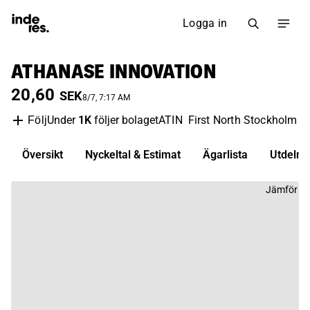
Logga in
ATHANASE INNOVATION
20,60
SEK
8/7, 7:17 AM
Under
1K
följer bolaget
ATIN
First North Stockholm
F
Följ
Översikt
Nyckeltal & Estimat
Ägarlista
Utdelni
Jämför