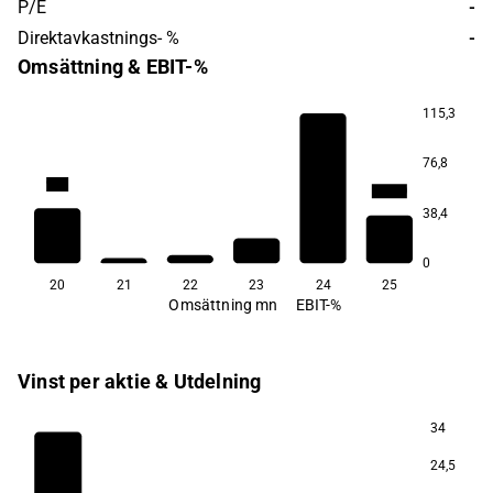
P/E
-
Direktavkastnings- %
-
Omsättning & EBIT-%
115,3
76,8
94,1
−20,6
−174,0
38,4
0
20
21
22
23
24
25
Omsättning mn
EBIT-%
Vinst per aktie & Utdelning
34
24,5