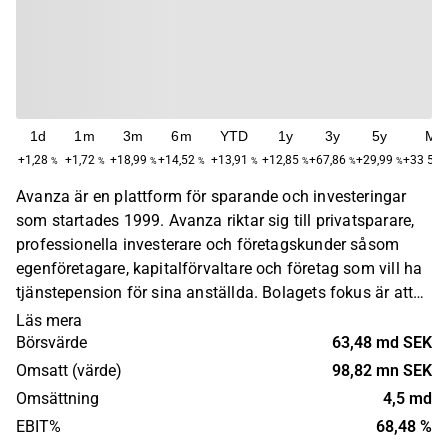
1d
1m
3m
6m
YTD
1y
3y
5y
Ma
+1,28
+1,72
+18,99
+14,52
+13,91
+12,85
+67,86
+29,99
+33 533
%
%
%
%
%
%
%
%
Avanza är en plattform för sparande och investeringar
som startades 1999. Avanza riktar sig till privatsparare,
professionella investerare och företagskunder såsom
egenföretagare, kapitalförvaltare och företag som vill ha
tjänstepension för sina anställda. Bolagets fokus är att
utveckla verktyg som hjälper kunder att fatta egna
Läs mera
investeringsbeslut utifrån sina enskilda behov. Avanza
Börsvärde
63,48 md SEK
verkar i Sverige och har sitt huvudkontor i Stockholm.
Omsatt (värde)
98,82 mn SEK
Omsättning
4,5 md
EBIT%
68,48 %