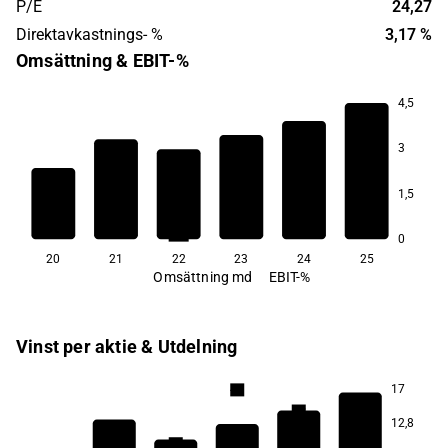
P/E
24,27
Direktavkastnings- %
3,17 %
Omsättning & EBIT-%
4,5
3
73,8
1,5
68,5
67,2
67,1
66,7
65,3
0
20
21
22
23
24
25
Omsättning md
EBIT-%
Vinst per aktie & Utdelning
17
4,9
4,3
12,8
3,6
3,4