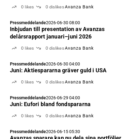
0
likes
0
dislikes
Avanza Bank
Pressmeddelande
2026-06-30 08:00
Inbjudan till presentation av Avanzas
delårsrapport januari–juni 2026
0
likes
0
dislikes
Avanza Bank
Pressmeddelande
2026-06-30 04:00
Juni: Aktiespararna gräver guld i USA
0
likes
0
dislikes
Avanza Bank
Pressmeddelande
2026-06-29 04:00
Juni: Eufori bland fondspararna
0
likes
0
dislikes
Avanza Bank
Pressmeddelande
2026-06-15 05:30
Avanzas sparare kan nu dela sina portföljer