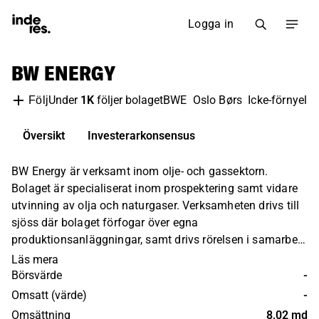
Logga in
BW ENERGY
Under
1K
följer bolaget
BWE
Oslo Børs
Icke-förnyels
Följ
Översikt
Investerarkonsensus
BW Energy är verksamt inom olje- och gassektorn.
Bolaget är specialiserat inom prospektering samt vidare
utvinning av olja och naturgaser. Verksamheten drivs till
sjöss där bolaget förfogar över egna
produktionsanläggningar, samt drivs rörelsen i samarbete
med övriga partners inom marknaden. Störst verksamhet
Läs mera
återfinns inom den sydamerikanska marknaden.
Börsvärde
-
Omsatt (värde)
-
Omsättning
8,02 md