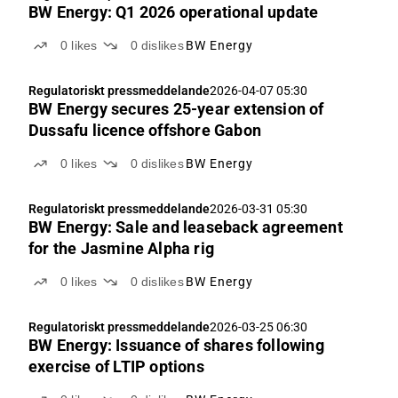
BW Energy: Q1 2026 operational update
0
likes
0
dislikes
BW Energy
Regulatoriskt pressmeddelande
2026-04-07 05:30
BW Energy secures 25‑year extension of
Dussafu licence offshore Gabon
0
likes
0
dislikes
BW Energy
Regulatoriskt pressmeddelande
2026-03-31 05:30
BW Energy: Sale and leaseback agreement
for the Jasmine Alpha rig
0
likes
0
dislikes
BW Energy
Regulatoriskt pressmeddelande
2026-03-25 06:30
BW Energy: Issuance of shares following
exercise of LTIP options