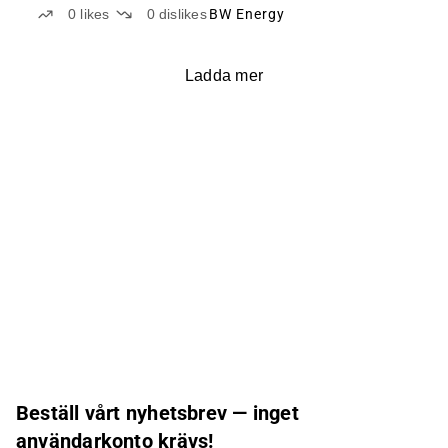
0
likes
0
dislikes
BW Energy
Ladda mer
Beställ vårt nyhetsbrev — inget
användarkonto krävs!