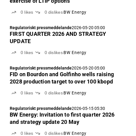
exercise of LTIP options
0
likes
0
dislikes
BW Energy
Regulatoriskt pressmeddelande
2026-05-20 05:00
FIRST QUARTER 2026 AND STRATEGY
UPDATE
0
likes
0
dislikes
BW Energy
Regulatoriskt pressmeddelande
2026-05-20 05:00
FID on Bourdon and Golfinho wells raising
2028 production target to over 100 kbopd
0
likes
0
dislikes
BW Energy
Regulatoriskt pressmeddelande
2026-05-15 05:30
BW Energy: Invitation to first quarter 2026
and strategy update 20 May
0
likes
0
dislikes
BW Energy