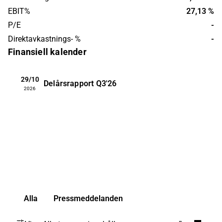
EBIT%
27,13 %
P/E
-
Direktavkastnings- %
-
Finansiell kalender
29/10
Delårsrapport
Q3'26
2026
Alla
Pressmeddelanden