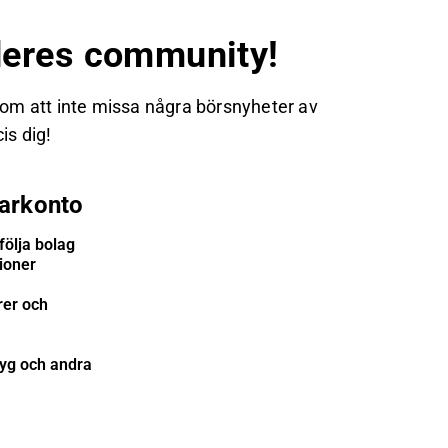
eres community!
 om att inte missa några börsnyheter av
is dig!
arkonto
följa bolag
tioner
rer och
tyg och andra