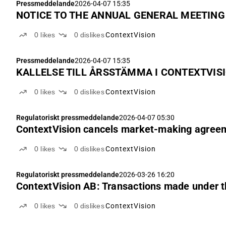
Pressmeddelande
2026-04-07 15:35
NOTICE TO THE ANNUAL GENERAL MEETING 
0
likes
0
dislikes
ContextVision
Pressmeddelande
2026-04-07 15:35
KALLELSE TILL ÅRSSTÄMMA I CONTEXTVISI
0
likes
0
dislikes
ContextVision
Regulatoriskt pressmeddelande
2026-04-07 05:30
ContextVision cancels market-making agree
0
likes
0
dislikes
ContextVision
Regulatoriskt pressmeddelande
2026-03-26 16:20
ContextVision AB: Transactions made under
0
likes
0
dislikes
ContextVision