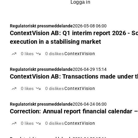
Logga in
Regulatoriskt pressmeddelande
2026-05-08 06:00
ContextVision AB: Q1 interim report 2026 - So
execution in a stabilising market
0
likes
0
dislikes
ContextVision
Regulatoriskt pressmeddelande
2026-04-29 15:14
ContextVision AB: Transactions made under
0
likes
0
dislikes
ContextVision
Regulatoriskt pressmeddelande
2026-04-24 06:00
Correction: Annual report financial calendar –
0
likes
0
dislikes
ContextVision