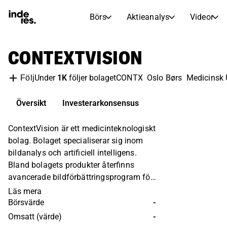
Börs
Aktieanalys
Videor
AKTIEMARKNADER
AKTIEFORSKNING
CONTEXTVISION
inderesTV
Aktiejämförelse
Börs
Aktieanalys
Under
1K
följer bolaget
CONTX
Oslo Børs
Medicinsk 
Följ
Transkriptioner
Earnings Season
Morgonrapport
Artiklar
Översikt
Investerarkonsensus
Compound Interest Calculat
ContextVision är ett medicinteknologiskt
Börskalender
Portfölj
bolag. Bolaget specialiserar sig inom
Inderes modellportfölj
bildanalys och artificiell intelligens.
Utdelningskalender
Bland bolagets produkter återfinns
Kommande och tidigare utdelningar
avancerade bildförbättringsprogram för
ultraljud, MRI, röntgen och mammografi.
Läs mera
Programvarorna används av sjukhus
Börsvärde
-
och forskningsinstitut på global nivå.
Omsatt (värde)
-
Bolaget grundades 1983 och har sitt