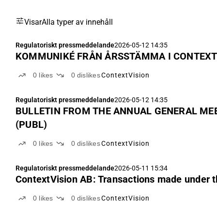
Visar
Alla typer av innehåll
Regulatoriskt pressmeddelande
2026-05-12 14:35
KOMMUNIKÉ FRÅN ÅRSSTÄMMA I CONTEXTV
0
likes
0
dislikes
ContextVision
Regulatoriskt pressmeddelande
2026-05-12 14:35
BULLETIN FROM THE ANNUAL GENERAL MEE
(PUBL)
0
likes
0
dislikes
ContextVision
Regulatoriskt pressmeddelande
2026-05-11 15:34
ContextVision AB: Transactions made under
0
likes
0
dislikes
ContextVision