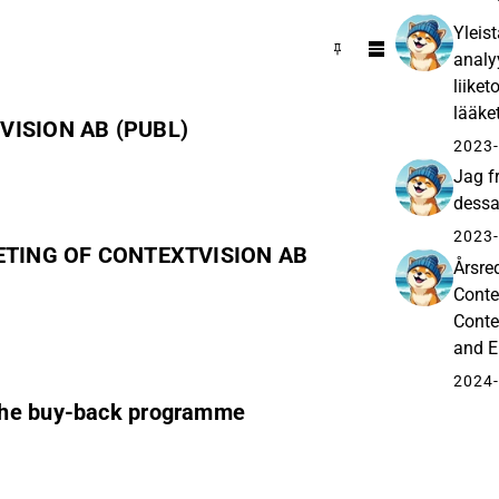
Yleis
analyy
liike
lääket
ISION AB (PUBL)
ohjel
2023-
Jag f
dess
2023-
TING OF CONTEXTVISION AB
Årsre
Conte
Conte
and E
scree
2024-
 the buy-back programme