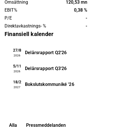
Omsättning
120,53 mn
huvudkontor i Stockholm.
EBIT%
0,38 %
P/E
-
Direktavkastnings- %
-
Finansiell kalender
27/8
Delårsrapport
Q2'26
2026
5/11
Delårsrapport
Q3'26
2026
18/2
Bokslutskommuniké
'26
2027
Alla
Pressmeddelanden