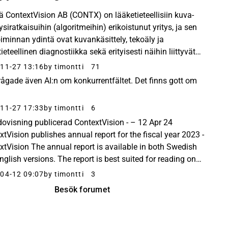
tä ContextVision AB (CONTX) on lääketieteellisiin kuva-
siratkaisuihin (algoritmeihin) erikoistunut yritys, ja sen
toiminnan ydintä ovat kuvankäsittely, tekoäly ja
ieteellinen diagnostiikka sekä erityisesti näihin liittyvät
mistoratkaisut. Yritys on sanojensa...
11-27 13:16
by timontti
71
rågade även AI:n om konkurrentfältet. Det finns gott om
a
11-27 17:33
by timontti
6
dovisning publicerad ContextVision - – 12 Apr 24
xtVision publishes annual report for the fiscal year 2023 -
xtVision The annual report is available in both Swedish
nglish versions. The report is best suited for reading on
n. Printed copies can be ordered...
04-12 09:07
by timontti
3
Besök forumet