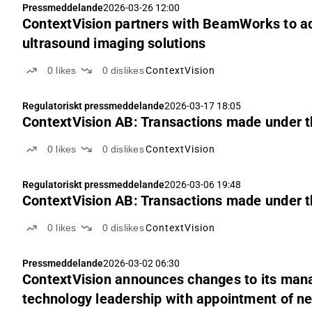
Pressmeddelande
2026-03-26 12:00
ContextVision partners with BeamWorks to a
ultrasound imaging solutions
0
likes
0
dislikes
ContextVision
Regulatoriskt pressmeddelande
2026-03-17 18:05
ContextVision AB: Transactions made under
0
likes
0
dislikes
ContextVision
Regulatoriskt pressmeddelande
2026-03-06 19:48
ContextVision AB: Transactions made under
0
likes
0
dislikes
ContextVision
Pressmeddelande
2026-03-02 06:30
ContextVision announces changes to its man
technology leadership with appointment of 