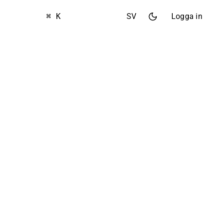
⌘ K
SV
Logga in