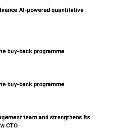
dvance AI-powered quantitative
 the buy-back programme
 the buy-back programme
agement team and strengthens its
new CTO