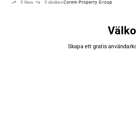
0
likes
0
dislikes
Corem Property Group
Välk
Skapa ett gratis användarko