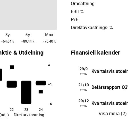
grundades år 1993 och har s
Omsättning
huvudkontor i Stockholm.
EBIT%
P/E
Direktavkastnings- %
3y
5y
Max
−64,64
−89,44
−70,40
%
%
%
aktie & Utdelning
Finansiell kalender
4
3,7
29/9
Kvartalsvis utdel
2026
21/10
−1
Delårsrapport
Q3
2026
1,2
0,7
29/12
Kvartalsvis utdel
−6
2026
22
23
24
Visa mera
(
2
)
(adj.)
Direktavkastning