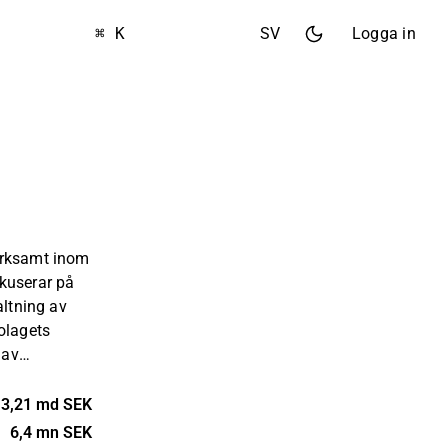
⌘ K
SV
Logga in
erksamt inom
kuserar på
altning av
olagets
 av
afiskt
råden och
3,21 md SEK
erty Group
6,4 mn SEK