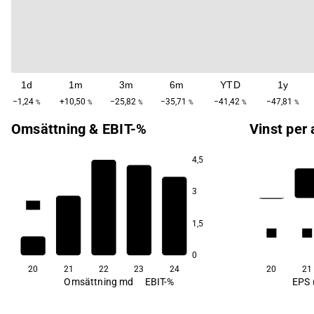
1d
1m
3m
6m
YTD
1y
−1,24
+10,50
−25,82
−35,71
−41,42
−47,81
%
%
%
%
%
%
Omsättning & EBIT-%
Vinst per 
4,5
3
70,4
1,5
63,7
63,4
0,9
0,9
61,1
59,6
0
20
21
22
23
24
20
21
Omsättning md
EBIT-%
EPS 