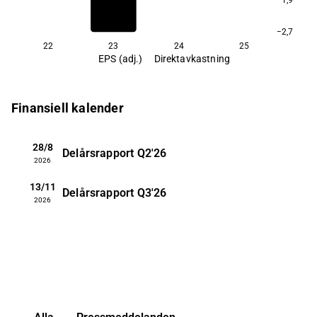
−2,7
22
23
24
25
EPS (adj.)
Direktavkastning
Finansiell kalender
28/8
Delårsrapport
Q2'26
2026
13/11
Delårsrapport
Q3'26
2026