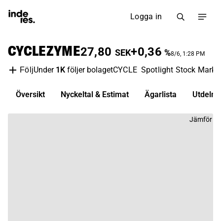
Logga in
CYCLEZYME
27,80
+0,36
SEK
%
8/6, 1:28 PM
Under
1K
följer bolaget
CYCLE
Spotlight Stock Marke
Följ
Översikt
Nyckeltal & Estimat
Ägarlista
Utdelni
Jämför