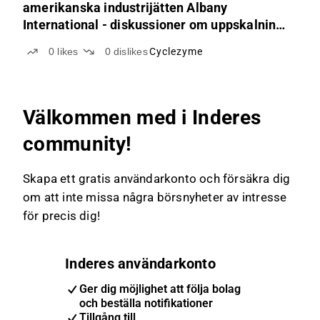
amerikanska industrijätten Albany
International - diskussioner om uppskalning
av enzymbaserad textilåtervinning inledda
0
likes
0
dislikes
Cyclezyme
Välkommen med i Inderes
community!
Skapa ett gratis användarkonto och försäkra dig
om att inte missa några börsnyheter av intresse
för precis dig!
Inderes användarkonto
Ger dig möjlighet att följa bolag
och beställa notifikationer
Tillgång till