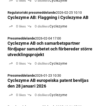
0
likes
0
dislikes
Cyclezyme
Regulatoriskt pressmeddelande
2026-02-25 10:10
Cyclezyme AB: Flaggning i Cyclezyme AB
0
likes
0
dislikes
Cyclezyme
Pressmeddelande
2026-02-04 17:00
Cyclezyme AB och samarbetspartner
fördjupar samarbetet och förbereder större
utvecklingsprojekt
0
likes
0
dislikes
Cyclezyme
Pressmeddelande
2026-01-23 10:30
Cyclezyme AB europeiska patent beviljas
den 28 januari 2026
0
likes
0
dislikes
Cyclezyme