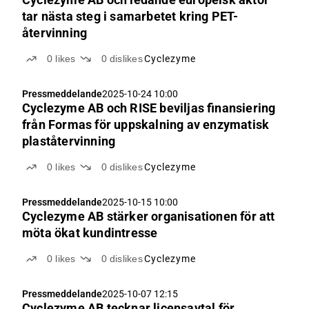
tar nästa steg i samarbetet kring PET-
återvinning
0
likes
0
dislikes
Cyclezyme
Pressmeddelande
2025-10-24 10:00
Cyclezyme AB och RISE beviljas finansiering
från Formas för uppskalning av enzymatisk
plaståtervinning
0
likes
0
dislikes
Cyclezyme
Pressmeddelande
2025-10-15 10:00
Cyclezyme AB stärker organisationen för att
möta ökat kundintresse
0
likes
0
dislikes
Cyclezyme
Pressmeddelande
2025-10-07 12:15
Cyclezyme AB tecknar licensavtal för