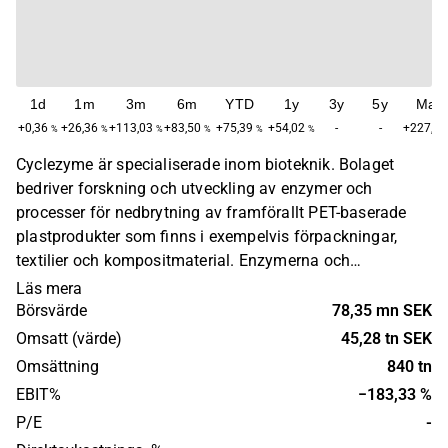
1d
1m
3m
6m
YTD
1y
3y
5y
Max
+0,36
+26,36
+113,03
+83,50
+75,39
+54,02
-
-
+227,06
%
%
%
%
%
%
Cyclezyme är specialiserade inom bioteknik. Bolaget
bedriver forskning och utveckling av enzymer och
processer för nedbrytning av framförallt PET-baserade
plastprodukter som finns i exempelvis förpackningar,
textilier och kompositmaterial. Enzymerna och
processerna är ämnade för att användas vid
Läs mera
plaståtervinning. Cyclezyme grundades 2020 och har sitt
Börsvärde
78,35 mn SEK
huvudkontor i Lund.
Omsatt (värde)
45,28 tn SEK
Omsättning
840 tn
EBIT%
−183,33 %
P/E
-