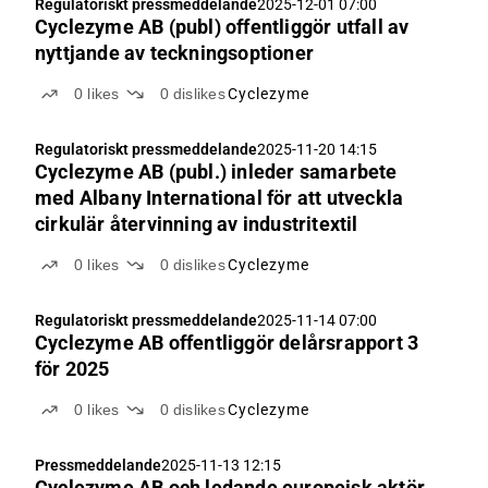
Regulatoriskt pressmeddelande
2025-12-01 07:00
Cyclezyme AB (publ) offentliggör utfall av
nyttjande av teckningsoptioner
0
likes
0
dislikes
Cyclezyme
Regulatoriskt pressmeddelande
2025-11-20 14:15
Cyclezyme AB (publ.) inleder samarbete
med Albany International för att utveckla
cirkulär återvinning av industritextil
0
likes
0
dislikes
Cyclezyme
Regulatoriskt pressmeddelande
2025-11-14 07:00
Cyclezyme AB offentliggör delårsrapport 3
för 2025
0
likes
0
dislikes
Cyclezyme
Pressmeddelande
2025-11-13 12:15
Cyclezyme AB och ledande europeisk aktör