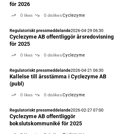
för 2026
0
likes
0
dislikes
Cyclezyme
Regulatoriskt pressmeddelande
2026-04-29 06:30
Cyclezyme AB offentliggör årsredovisning
för 2025
0
likes
0
dislikes
Cyclezyme
Regulatoriskt pressmeddelande
2026-04-21 06:30
Kallelse till årsstämma i Cyclezyme AB
(publ)
0
likes
0
dislikes
Cyclezyme
Regulatoriskt pressmeddelande
2026-02-27 07:00
Cyclezyme AB offentliggör
bokslutskommuniké för 2025