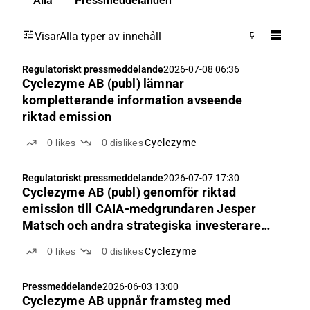
Alla
Pressmeddelanden
Visar
Alla typer av innehåll
Regulatoriskt pressmeddelande
2026-07-08 06:36
Cyclezyme AB (publ) lämnar
kompletterande information avseende
riktad emission
0
likes
0
dislikes
Cyclezyme
Regulatoriskt pressmeddelande
2026-07-07 17:30
Cyclezyme AB (publ) genomför riktad
emission till CAIA-medgrundaren Jesper
Matsch och andra strategiska investerare
om cirka 4 MSEK
0
likes
0
dislikes
Cyclezyme
Pressmeddelande
2026-06-03 13:00
Cyclezyme AB uppnår framsteg med