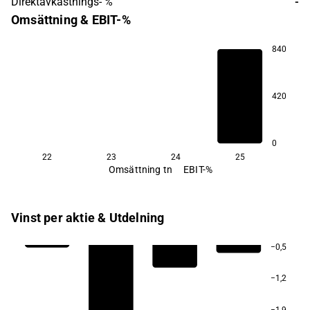
Direktavkastnings- %
-
Omsättning & EBIT-%
840
420
−183,3
0
22
23
24
25
Omsättning tn
EBIT-%
Vinst per aktie & Utdelning
−0,5
−1,2
−1,9