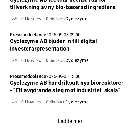
tillverkning av ny bio-baserad ingrediens
0
likes
0
dislikes
Cyclezyme
Pressmeddelande
2025-09-08 09:00
Cyclezyme AB bjuder in till digital
investerarpresentation
0
likes
0
dislikes
Cyclezyme
Pressmeddelande
2025-09-05 13:00
Cyclezyme AB har driftsatt nya bioreaktorer
- "Ett avgörande steg mot industriell skala"
0
likes
0
dislikes
Cyclezyme
Ladda mer