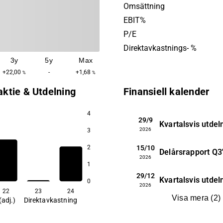
lokal förankring. Fastighet
Omsättning
tyngdpunkt ligger i lätt indus
EBIT%
industriservice/proffshande
P/E
och dagligvaruhandel.
Direktavkastnings- %
3y
5y
Max
+22,00
-
+1,68
%
%
aktie & Utdelning
Finansiell kalender
4
29/9
Kvartalsvis utdel
2026
3
15/10
2
Delårsrapport
Q3
2026
1
29/12
Kvartalsvis utdel
0
2026
22
23
24
Visa mera
(
2
)
(adj.)
Direktavkastning