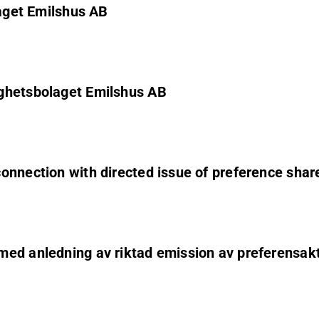
laget Emilshus AB
ighetsbolaget Emilshus AB
onnection with directed issue of preference shar
med anledning av riktad emission av preferensakt