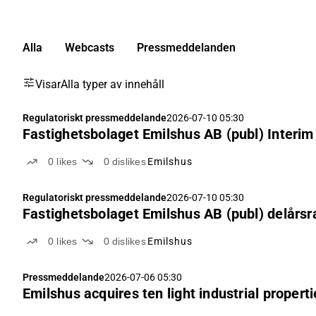
Alla
Webcasts
Pressmeddelanden
Visar
Alla typer av innehåll
Regulatoriskt pressmeddelande
2026-07-10 05:30
Fastighetsbolaget Emilshus AB (publ) Interi
0
likes
0
dislikes
Emilshus
Regulatoriskt pressmeddelande
2026-07-10 05:30
Fastighetsbolaget Emilshus AB (publ) delårsr
0
likes
0
dislikes
Emilshus
Pressmeddelande
2026-07-06 05:30
Emilshus acquires ten light industrial proper