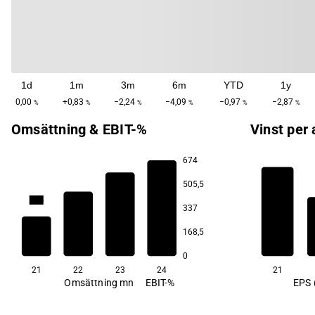
1d
1m
3m
6m
YTD
1y
0,00
+0,83
−2,24
−4,09
−0,97
−2,87
%
%
%
%
%
%
Omsättning & EBIT-%
Vinst per 
674
505,5
81,5
337
75,4
168,5
74,6
71,6
0
21
22
23
24
21
Omsättning mn
EBIT-%
EPS 