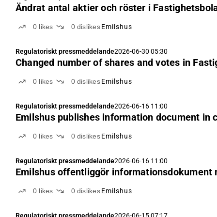
Ändrat antal aktier och röster i Fastighetsbo
0
likes
0
dislikes
Emilshus
Regulatoriskt pressmeddelande
2026-06-30 05:30
Changed number of shares and votes in Fast
0
likes
0
dislikes
Emilshus
Regulatoriskt pressmeddelande
2026-06-16 11:00
Emilshus publishes information document in c
0
likes
0
dislikes
Emilshus
Regulatoriskt pressmeddelande
2026-06-16 11:00
Emilshus offentliggör informationsdokument 
0
likes
0
dislikes
Emilshus
Regulatoriskt pressmeddelande
2026-06-15 07:17