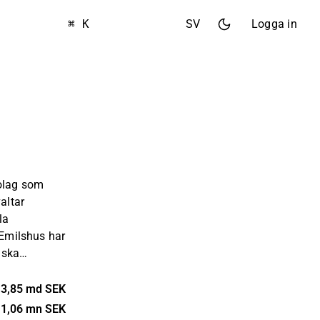
⌘ K
SV
Logga in
bolag som
altar
la
 Emilshus har
dska
ivs med
sägande
3,85 md SEK
ed stark
1,06 mn SEK