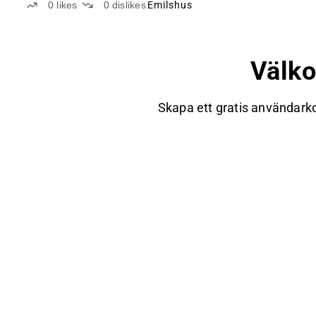
0
likes
0
dislikes
Emilshus
Välk
Skapa ett gratis användarko