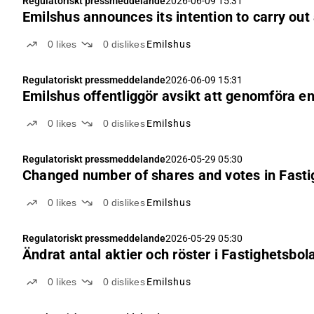
Regulatoriskt pressmeddelande
2026-06-09 15:31
Emilshus announces its intention to carry out
0
likes
0
dislikes
Emilshus
Regulatoriskt pressmeddelande
2026-06-09 15:31
Emilshus offentliggör avsikt att genomföra en
0
likes
0
dislikes
Emilshus
Regulatoriskt pressmeddelande
2026-05-29 05:30
Changed number of shares and votes in Fast
0
likes
0
dislikes
Emilshus
Regulatoriskt pressmeddelande
2026-05-29 05:30
Ändrat antal aktier och röster i Fastighetsbo
0
likes
0
dislikes
Emilshus