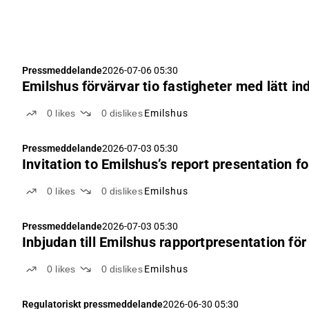
Pressmeddelande
2026-07-06 05:30
Emilshus förvärvar tio fastigheter med lätt in
0
likes
0
dislikes
Emilshus
Pressmeddelande
2026-07-03 05:30
Invitation to Emilshus’s report presentation f
0
likes
0
dislikes
Emilshus
Pressmeddelande
2026-07-03 05:30
Inbjudan till Emilshus rapportpresentation fö
0
likes
0
dislikes
Emilshus
Regulatoriskt pressmeddelande
2026-06-30 05:30