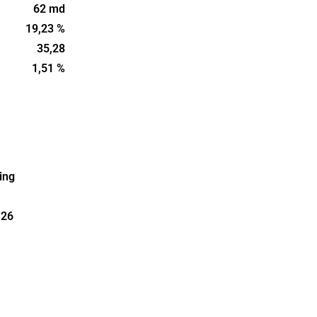
noppning ur
62 md
t
19,23 %
35,28
1,51 %
ing
'26