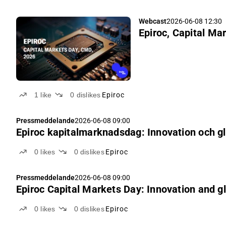
Webcast
2026-06-08 12:30
Epiroc, Capital Ma
1
like
0
dislikes
Epiroc
Pressmeddelande
2026-06-08 09:00
Epiroc kapitalmarknadsdag: Innovation och glo
0
likes
0
dislikes
Epiroc
Pressmeddelande
2026-06-08 09:00
Epiroc Capital Markets Day: Innovation and gl
0
likes
0
dislikes
Epiroc