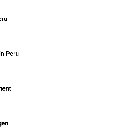
eru
in Peru
ment
gen