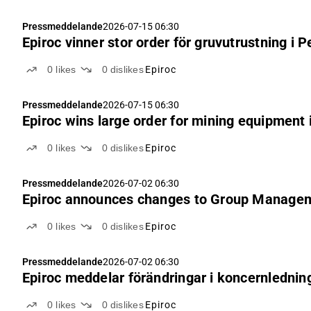
Pressmeddelande
2026-07-15 06:30
Epiroc vinner stor order för gruvutrustning i P
0
likes
0
dislikes
Epiroc
Pressmeddelande
2026-07-15 06:30
Epiroc wins large order for mining equipment 
0
likes
0
dislikes
Epiroc
Pressmeddelande
2026-07-02 06:30
Epiroc announces changes to Group Manage
0
likes
0
dislikes
Epiroc
Pressmeddelande
2026-07-02 06:30
Epiroc meddelar förändringar i koncernlednin
0
likes
0
dislikes
Epiroc