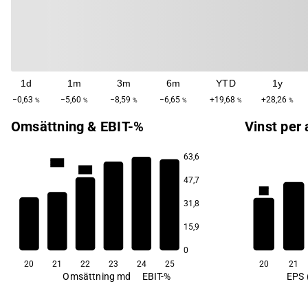
1d
1m
3m
6m
YTD
1y
−0,63
−5,60
−8,59
−6,65
+19,68
+28,26
%
%
%
%
%
%
Omsättning & EBIT-%
Vinst per 
63,6
22,7
22,4
47,7
21,8
1,7
31,8
20,4
15,9
1,3
19,5
19,2
0
20
21
22
23
24
25
20
21
Omsättning md
EBIT-%
EPS 