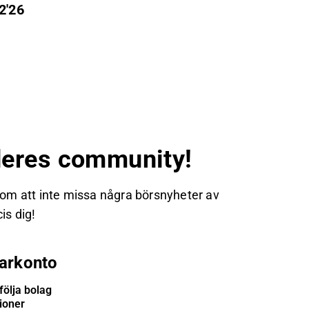
2'26
eres community!
 om att inte missa några börsnyheter av
is dig!
arkonto
följa bolag
tioner