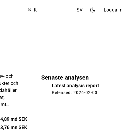
⌘ K
SV
Logga in
uv- och
Senaste analysen
ukter och
Latest analysis report
dahåller
Released: 2026-02-03
at,
amt
onssystem.
varor,
4,89 md SEK
nadsservice.
3,76 mn SEK