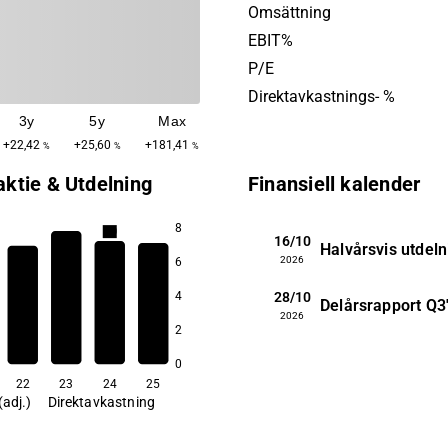
Epiroc kom till som en avk
Omsättning
Atlas Copco. Bolaget har sit
EBIT%
huvudkontor i Nacka.
P/E
Direktavkastnings- %
3y
5y
Max
+22,42
+25,60
+181,41
%
%
%
aktie & Utdelning
Finansiell kalender
8
2,0
16/10
Halvårsvis utdeln
1,9
1,8
2026
6
1,8
28/10
4
Delårsrapport
Q3
2026
2
0
22
23
24
25
(adj.)
Direktavkastning