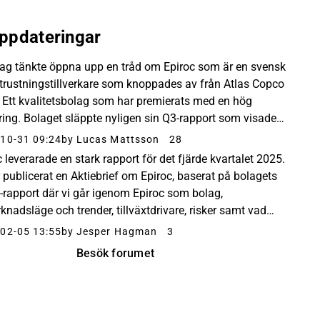
ppdateringar
Jag tänkte öppna upp en tråd om Epiroc som är en svensk
trustningstillverkare som knoppades av från Atlas Copco
 Ett kvalitetsbolag som har premierats med en hög
ring. Bolaget släppte nyligen sin Q3-rapport som visade
ganisk tillväxt i orderingången på 7%...
10-31 09:24
by Lucas Mattsson
28
 leverarade en stark rapport för det fjärde kvartalet 2025.
r publicerat en Aktiebrief om Epiroc, baserat på bolagets
-rapport där vi går igenom Epiroc som bolag,
nadsläge och trender, tillväxtdrivare, risker samt vad
 pessimisten? / vad säger optimisten...
02-05 13:55
by Jesper Hagman
3
Besök forumet