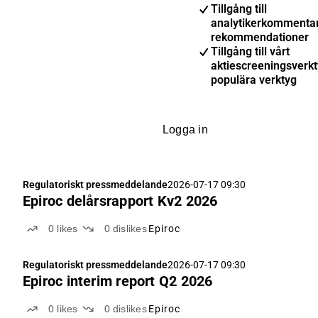
Tillgång till
analytikerkommenta
rekommendationer
Tillgång till vårt
aktiescreeningsverk
populära verktyg
Logga in
Regulatoriskt pressmeddelande
2026-07-17 09:30
Epiroc delårsrapport Kv2 2026
0
likes
0
dislikes
Epiroc
Regulatoriskt pressmeddelande
2026-07-17 09:30
Epiroc interim report Q2 2026
0
likes
0
dislikes
Epiroc