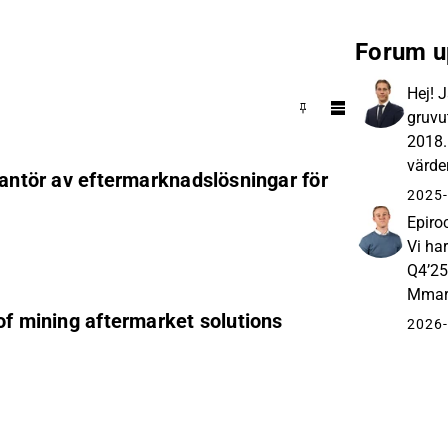
Forum u
Hej! 
gruvu
2018.
värde
rantör av eftermarknadslösningar för
en or
2025-
Epiroc
Vi ha
Q4’25
Mmark
of mining aftermarket solutions
säger
2026-