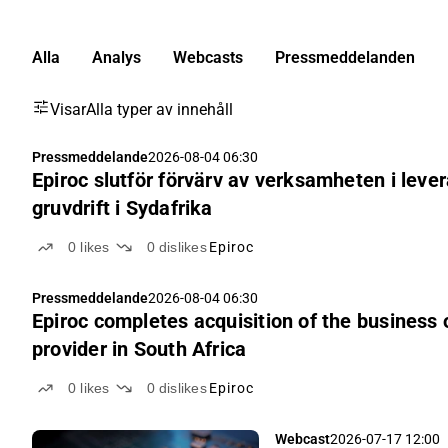
Alla
Analys
Webcasts
Pressmeddelanden
Visar
Alla typer av innehåll
Pressmeddelande
2026-08-04 06:30
Epiroc slutför förvärv av verksamheten i leve
gruvdrift i Sydafrika
0
likes
0
dislikes
Epiroc
Pressmeddelande
2026-08-04 06:30
Epiroc completes acquisition of the business 
provider in South Africa
0
likes
0
dislikes
Epiroc
Webcast
2026-07-17 12:00