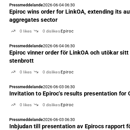
Pressmeddelande
2026-06-04 06:30
Epiroc wins order for LinkOA, extending its 
aggregates sector
0
likes
0
dislikes
Epiroc
Pressmeddelande
2026-06-04 06:30
Epiroc vinner order för LinkOA och utökar sit
stenbrott
0
likes
0
dislikes
Epiroc
Pressmeddelande
2026-06-03 06:30
Invitation to Epiroc's results presentation for
0
likes
0
dislikes
Epiroc
Pressmeddelande
2026-06-03 06:30
Inbjudan till presentation av Epirocs rapport f