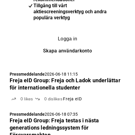
Tillgång till vårt
aktiescreeningsverktyg och andra
populära verktyg
Logga in
Skapa användarkonto
Pressmeddelande
2026-06-18 11:15
Freja eID Group: Freja och Ladok underlättar
för internationella studenter
0
likes
0
dislikes
Freja eID
Pressmeddelande
2026-06-18 07:35
Freja eID Group: Freja testas i nästa
generations ledningssystem för
Försvarsmakten