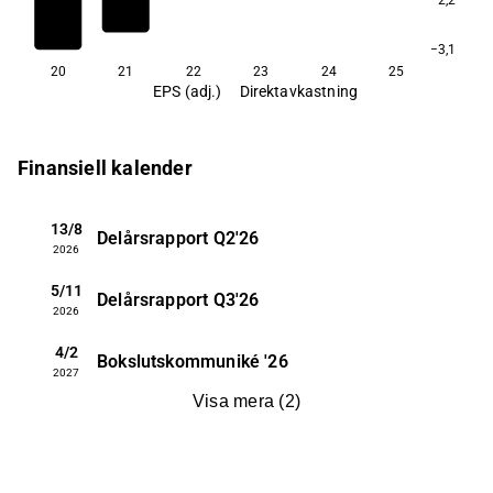
−3,1
20
21
22
23
24
25
EPS (adj.)
Direktavkastning
Finansiell kalender
13/8
Delårsrapport
Q2'26
2026
5/11
Delårsrapport
Q3'26
2026
4/2
Bokslutskommuniké
'26
2027
Visa mera
(
2
)