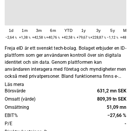
1d
1m
3m
6m
YTD
1y
3y
5y
Ma
−2,64
+1,38
+42,58
+40,76
+42,58
+79,67
+228,87
−1,12
+48,9
%
%
%
%
%
%
%
%
Freja eID är ett svenskt tech-bolag. Bolaget erbjuder en ID-
plattform som ger användaren kontroll över sin digitala
identitet och sin data. Genom plattformen kan
användaren interagera med företag och myndigheter men
också med privatpersoner. Bland funktionerna finns e-
legitimering, elektroniska underskrifter, sign-up, check-out,
Läs mera
fysisk identifiering och e-tjänstelegitimation.
Börsvärde
631,2 mn SEK
Verksamheten utgår från den svenska marknaden men
Omsatt (värde)
809,39 tn SEK
plattformen är byggd för internationell skalbarhet.
Omsättning
51,09 mn
EBIT%
−27,66 %
P/E
-