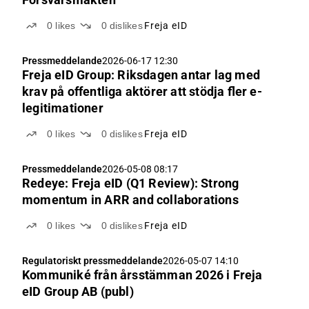
0
likes
0
dislikes
Freja eID
Pressmeddelande
2026-06-17 12:30
Freja eID Group: Riksdagen antar lag med
krav på offentliga aktörer att stödja fler e-
legitimationer
0
likes
0
dislikes
Freja eID
Pressmeddelande
2026-05-08 08:17
Redeye: Freja eID (Q1 Review): Strong
momentum in ARR and collaborations
0
likes
0
dislikes
Freja eID
Regulatoriskt pressmeddelande
2026-05-07 14:10
Kommuniké från årsstämman 2026 i Freja
eID Group AB (publ)