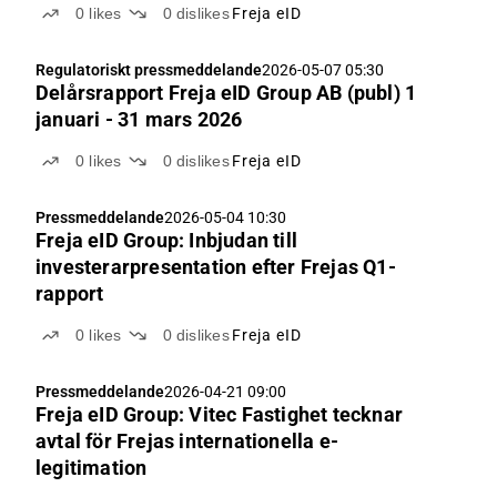
0
likes
0
dislikes
Freja eID
Regulatoriskt pressmeddelande
2026-05-07 05:30
Delårsrapport Freja eID Group AB (publ) 1
januari - 31 mars 2026
0
likes
0
dislikes
Freja eID
Pressmeddelande
2026-05-04 10:30
Freja eID Group: Inbjudan till
investerarpresentation efter Frejas Q1-
rapport
0
likes
0
dislikes
Freja eID
Pressmeddelande
2026-04-21 09:00
Freja eID Group: Vitec Fastighet tecknar
avtal för Frejas internationella e-
legitimation