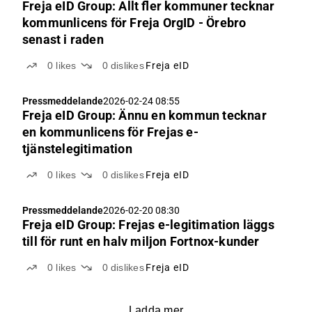
Freja eID Group: Allt fler kommuner tecknar
kommunlicens för Freja OrgID - Örebro
senast i raden
0
likes
0
dislikes
Freja eID
Pressmeddelande
2026-02-24 08:55
Freja eID Group: Ännu en kommun tecknar
en kommunlicens för Frejas e-
tjänstelegitimation
0
likes
0
dislikes
Freja eID
Pressmeddelande
2026-02-20 08:30
Freja eID Group: Frejas e-legitimation läggs
till för runt en halv miljon Fortnox-kunder
0
likes
0
dislikes
Freja eID
Ladda mer