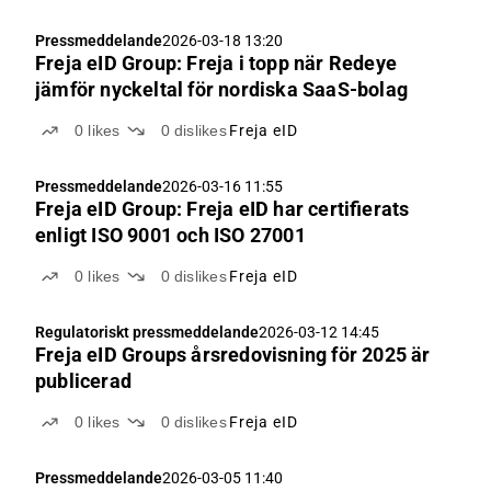
Pressmeddelande
2026-03-18 13:20
Freja eID Group: Freja i topp när Redeye
jämför nyckeltal för nordiska SaaS-bolag
0
likes
0
dislikes
Freja eID
Pressmeddelande
2026-03-16 11:55
Freja eID Group: Freja eID har certifierats
enligt ISO 9001 och ISO 27001
0
likes
0
dislikes
Freja eID
Regulatoriskt pressmeddelande
2026-03-12 14:45
Freja eID Groups årsredovisning för 2025 är
publicerad
0
likes
0
dislikes
Freja eID
Pressmeddelande
2026-03-05 11:40