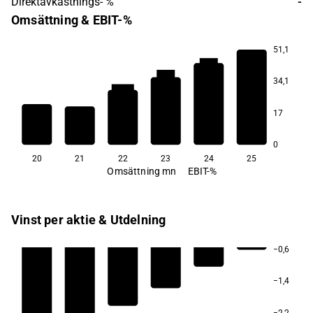
Direktavkastnings- %
-
Omsättning & EBIT-%
51,1
−27,7
−44,4
−81,3
34,1
−126,4
−197,5
17
0
20
21
22
23
24
25
Omsättning mn
EBIT-%
Vinst per aktie & Utdelning
−0,6
−1,4
−2,2