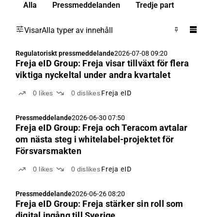
Alla
Pressmeddelanden
Tredje part
Visar
Alla typer av innehåll
Regulatoriskt pressmeddelande
2026-07-08 09:20
Freja eID Group: Freja visar tillväxt för flera
viktiga nyckeltal under andra kvartalet
0
likes
0
dislikes
Freja eID
Pressmeddelande
2026-06-30 07:50
Freja eID Group: Freja och Teracom avtalar
om nästa steg i whitelabel-projektet för
Försvarsmakten
0
likes
0
dislikes
Freja eID
Pressmeddelande
2026-06-26 08:20
Freja eID Group: Freja stärker sin roll som
digital ingång till Sverige