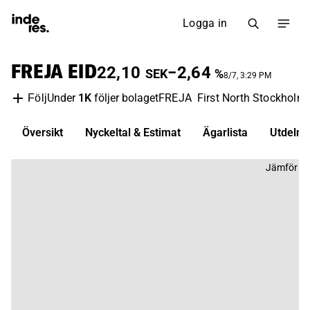
Logga in
FREJA EID
22,10
−2,64
SEK
%
8/7, 3:29 PM
Under
1K
följer bolaget
FREJA
First North Stockholm
Följ
Översikt
Nyckeltal & Estimat
Ägarlista
Utdelni
Jämför