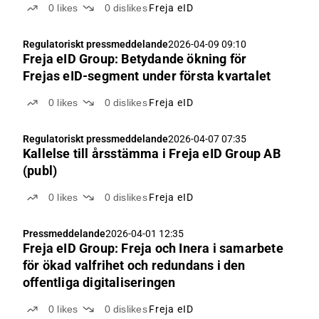
0
likes
0
dislikes
Freja eID
Regulatoriskt pressmeddelande
2026-04-09 09:10
Freja eID Group: Betydande ökning för
Frejas eID-segment under första kvartalet
0
likes
0
dislikes
Freja eID
Regulatoriskt pressmeddelande
2026-04-07 07:35
Kallelse till årsstämma i Freja eID Group AB
(publ)
0
likes
0
dislikes
Freja eID
Pressmeddelande
2026-04-01 12:35
Freja eID Group: Freja och Inera i samarbete
för ökad valfrihet och redundans i den
offentliga digitaliseringen
0
likes
0
dislikes
Freja eID