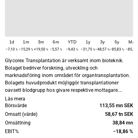
1d
1m
3m
6m
YTD
1y
3y
5y
Max
−7,10
−15,29
+19,50
−5,57
−9,43
−31,75
−48,57
−85,83
−85,82
%
%
%
%
%
%
%
%
Glycorex Transplantation är verksamt inom bioteknik.
Bolaget bedriver forskning, utveckling och
marknadsföring inom området för organtransplantation.
Bolagets huvudprodukt möjliggör transplantationer
oavsett blodgrupp hos givare respektive mottagare.
Transplantation med hjälp utav bolagets produkt utförs
Läs mera
på global nivå. Glycorex Transplantation grundades år
Börsvärde
113,55 mn SEK
1996 och har sitt huvudkontor i Lund.
Omsatt (värde)
58,67 tn SEK
Omsättning
38,84 mn
EBIT%
−18,86 %