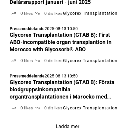
Delårsrapport januari - juni 2025
0
likes
0
dislikes
Glycorex Transplantation
Pressmeddelande
2025-08-13 10:50
Glycorex Transplantation (GTAB B): First
ABO-incompatible organ transplantion in
Morocco with Glycosorb® ABO
0
likes
0
dislikes
Glycorex Transplantation
Pressmeddelande
2025-08-13 10:50
Glycorex Transplantation (GTAB B): Första
blodgruppsinkompatibla
organtransplantationen i Marocko med
Glycosorb® ABO
0
likes
0
dislikes
Glycorex Transplantation
Ladda mer