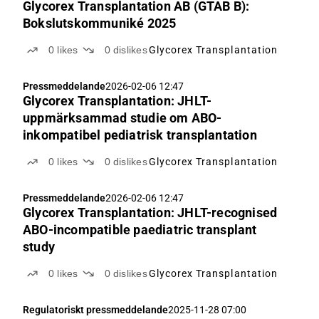
Glycorex Transplantation AB (GTAB B):
Bokslutskommuniké 2025
0
likes
0
dislikes
Glycorex Transplantation
Pressmeddelande
2026-02-06 12:47
Glycorex Transplantation: JHLT-
uppmärksammad studie om ABO-
inkompatibel pediatrisk transplantation
0
likes
0
dislikes
Glycorex Transplantation
Pressmeddelande
2026-02-06 12:47
Glycorex Transplantation: JHLT-recognised
ABO-incompatible paediatric transplant
study
0
likes
0
dislikes
Glycorex Transplantation
Regulatoriskt pressmeddelande
2025-11-28 07:00