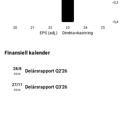
−0,3
−0,4
20
21
22
23
24
25
EPS (adj.)
Direktavkastning
Finansiell kalender
28/8
Delårsrapport
Q2'26
2026
27/11
Delårsrapport
Q3'26
2026