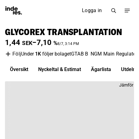
Logga in
GLYCOREX TRANSPLANTATION
1,44
−7,10
SEK
%
8/7, 3:14 PM
Under
1K
följer bolaget
GTAB B
NGM Main Regulated
Följ
Översikt
Nyckeltal & Estimat
Ägarlista
Utdelni
Jämför