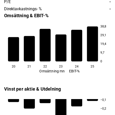
P/E
-
Direktavkastnings- %
-
Omsättning & EBIT-%
38,8
29,1
−18,9
−23,0
−28,6
−29,7
−42,0
19,4
−101,1
9,7
0
20
21
22
23
24
25
Omsättning mn
EBIT-%
Vinst per aktie & Utdelning
−0,1
−0,2