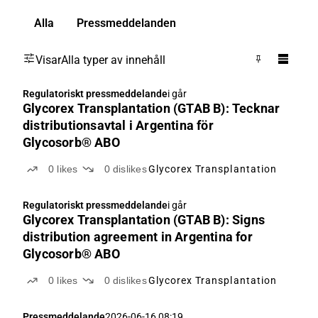
Alla
Pressmeddelanden
Visar
Alla typer av innehåll
Regulatoriskt pressmeddelande
i går
Glycorex Transplantation (GTAB B): Tecknar
distributionsavtal i Argentina för
Glycosorb® ABO
0
likes
0
dislikes
Glycorex Transplantation
Regulatoriskt pressmeddelande
i går
Glycorex Transplantation (GTAB B): Signs
distribution agreement in Argentina for
Glycosorb® ABO
0
likes
0
dislikes
Glycorex Transplantation
Pressmeddelande
2026-06-16 08:19