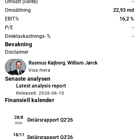
Omsatt (värde)
-
Omsättning
22,93 md
EBIT%
16,2 %
P/E
-
Direktavkastnings- %
-
Bevakning
Disclaimer
Rasmus Køjborg
,
William Jørck
Visa mera
Senaste analysen
Latest analysis report
Released: 2026-06-10
Finansiell kalender
28/8
Delårsrapport
Q2'26
2026
18/11
Delårsrapport
Q3'26