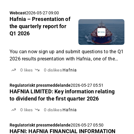
Webcast
2026-05-27 09:00
Hafnia – Presentation of
the quarterly report for
Q1 2026
You can now sign up and submit questions to the Q1
2026 results presentation with Hafnia, one of the
world’s largest product tanker owners. The report will
0
likes
0
dislikes
Hafnia
be published on Wednesday 27 May, and on the
same day at 11:00 a.m., CEO Mikael Skov will
Regulatoriskt pressmeddelande
2026-05-27 05:51
present the Q1 results and key highlights. Questions
HAFNIA LIMITED: Key information relating
can be submitted in advance, and you don’t need to
to dividend for the first quarter 2026
attend live to participate.
0
likes
0
dislikes
Hafnia
Regulatoriskt pressmeddelande
2026-05-27 05:50
HAFNI: HAFNIA FINANCIAL INFORMATION