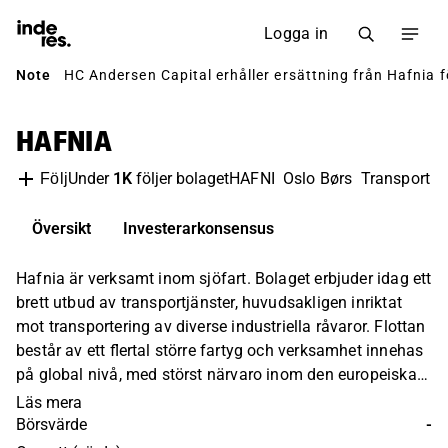
Logga in
Note
HC Andersen Capital erhåller ersättning från Hafnia fö
HAFNIA
Under
1K
följer bolaget
HAFNI
Oslo Børs
Transport & 
Följ
Översikt
Investerarkonsensus
Hafnia är verksamt inom sjöfart. Bolaget erbjuder idag ett
brett utbud av transportjänster, huvudsakligen inriktat
mot transportering av diverse industriella råvaror. Flottan
består av ett flertal större fartyg och verksamhet innehas
på global nivå, med störst närvaro inom den europeiska -
samt asiatiska marknaden. Kunderna är små- och
Läs mera
medelstora industriella företag. Hafnias huvudkontor
Börsvärde
-
ligger i Singapore.