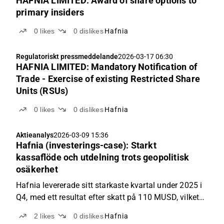
HAFNIA LIMITED: Award of share options to
primary insiders
0
likes
0
dislikes
Hafnia
Regulatoriskt pressmeddelande
2026-03-17 06:30
HAFNIA LIMITED: Mandatory Notification of
Trade - Exercise of existing Restricted Share
Units (RSUs)
0
likes
0
dislikes
Hafnia
Aktieanalys
2026-03-09 15:36
Hafnia (investerings-case): Starkt
kassaflöde och utdelning trots geopolitisk
osäkerhet
Hafnia levererade sitt starkaste kvartal under 2025 i
Q4, med ett resultat efter skatt på 110 MUSD, vilket
förde upp helårets vinst till 340 MUSD. Trots en
2
likes
0
dislikes
Hafnia
svagare första halva, då räntorna sjönk från sina