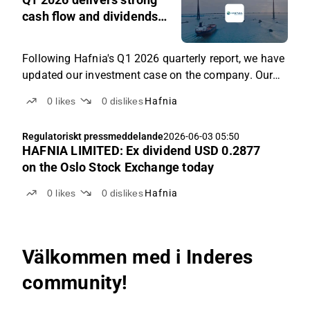
cash flow and dividends
amid geopolitical
disruption
Following Hafnia's Q1 2026 quarterly report, we have
updated our investment case on the company. Our
updated investment case covers the key investment
0
likes
0
dislikes
Hafnia
reasons, risks, and valuation perspective relative to
product tanker peers.
Regulatoriskt pressmeddelande
2026-06-03 05:50
HAFNIA LIMITED: Ex dividend USD 0.2877
on the Oslo Stock Exchange today
0
likes
0
dislikes
Hafnia
Välkommen med i Inderes
community!