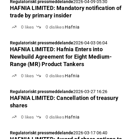
Regulatoriskt pressmeddelande
2026-04-09 05:30
HAFNIA LIMITED: Mandatory notification of
trade by primary insider
0
likes
0
dislikes
Hafnia
Regulatoriskt pressmeddelande
2026-04-03 06:04
HAFNIA LIMITED: Hafnia Enters into
Newbuild Agreement for Eight Medium-
Range (MR) Product Tankers
0
likes
0
dislikes
Hafnia
Regulatoriskt pressmeddelande
2026-03-27 16:26
HAFNIA LIMITED: Cancellation of treasury
shares
0
likes
0
dislikes
Hafnia
Regulatoriskt pressmeddelande
2026-03-17 06:40