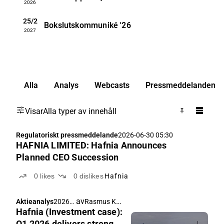
2026
25/2
Bokslutskommuniké
'26
2027
Alla
Analys
Webcasts
Pressmeddelanden
Visar
Alla typer av innehåll
Regulatoriskt pressmeddelande
2026-06-30 05:30
HAFNIA LIMITED: Hafnia Announces
Planned CEO Succession
0
likes
0
dislikes
Hafnia
av
Rasmus Køjborg
,
Aktieanalys
2026-
William Jørck
Hafnia (Investment case):
06-10
14:10
Q1 2026 delivers strong