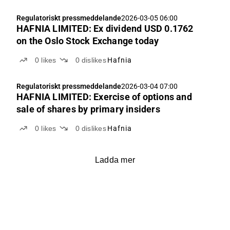
cykliska toppar 2024, genererade företaget 560
Regulatoriskt pressmeddelande
2026-03-05 06:00
MUSD i justerad EBITDA och återförde 88 % av
HAFNIA LIMITED: Ex dividend USD 0.1762
resultatet efter skatt till aktieägarna genom
on the Oslo Stock Exchange today
utdelningar och återköp, vilket motsvarar 0,55
USD/aktie för helåret.
0
likes
0
dislikes
Hafnia
Regulatoriskt pressmeddelande
2026-03-04 07:00
HAFNIA LIMITED: Exercise of options and
sale of shares by primary insiders
0
likes
0
dislikes
Hafnia
Ladda mer