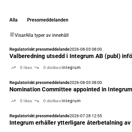
Alla
Pressmeddelanden
Visar
Alla typer av innehåll
Regulatoriskt pressmeddelande
2026-08-03 08:00
Valberedning utsedd i Integrum AB (publ) in
0
likes
0
dislikes
Integrum
Regulatoriskt pressmeddelande
2026-08-03 08:00
Nomination Committee appointed in Integrum
0
likes
0
dislikes
Integrum
Regulatoriskt pressmeddelande
2026-07-28 12:55
Integrum erhåller ytterligare återbetalning av