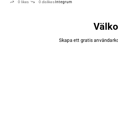
0
likes
0
dislikes
Integrum
Välk
Skapa ett gratis användarko