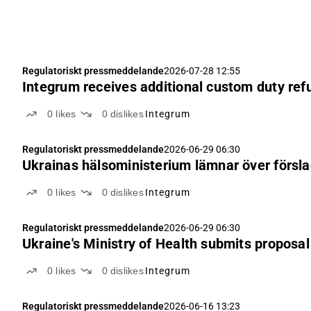
Regulatoriskt pressmeddelande
2026-07-28 12:55
Integrum receives additional custom duty ref
0
likes
0
dislikes
Integrum
Regulatoriskt pressmeddelande
2026-06-29 06:30
Ukrainas hälsoministerium lämnar över försla
0
likes
0
dislikes
Integrum
Regulatoriskt pressmeddelande
2026-06-29 06:30
Ukraine's Ministry of Health submits proposa
0
likes
0
dislikes
Integrum
Regulatoriskt pressmeddelande
2026-06-16 13:23