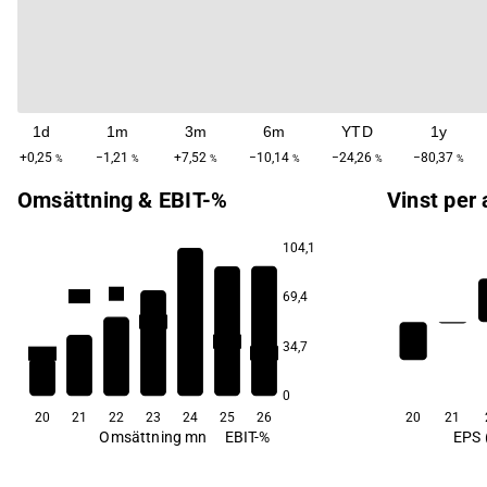
1d
1m
3m
6m
YTD
1y
+0,25
−1,21
+7,52
−10,14
−24,26
−80,37
%
%
%
%
%
%
Omsättning & EBIT-%
Vinst per 
104,1
6,3
1,9
−0,7
69,4
−26,5
−46,5
34,7
−58,2
−58,6
0
20
21
22
23
24
25
26
20
21
Omsättning mn
EBIT-%
EPS 