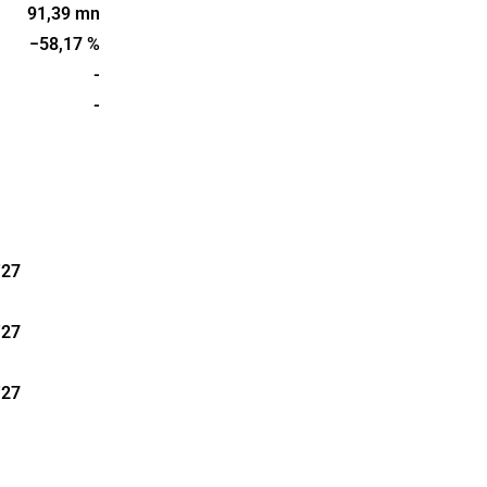
l patienter
91,39 mn
rundades
−58,17 %
or i
-
-
'27
'27
'27