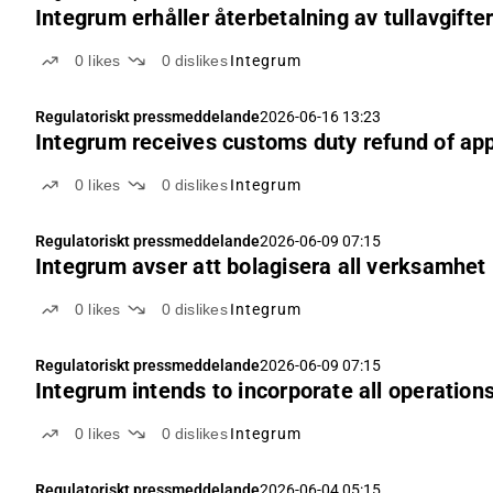
Integrum erhåller återbetalning av tullavgift
0
likes
0
dislikes
Integrum
Regulatoriskt pressmeddelande
2026-06-16 13:23
Integrum receives customs duty refund of app
0
likes
0
dislikes
Integrum
Regulatoriskt pressmeddelande
2026-06-09 07:15
Integrum avser att bolagisera all verksamhet
0
likes
0
dislikes
Integrum
Regulatoriskt pressmeddelande
2026-06-09 07:15
Integrum intends to incorporate all operation
0
likes
0
dislikes
Integrum
Regulatoriskt pressmeddelande
2026-06-04 05:15