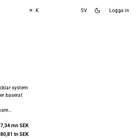
⌘ K
SV
Logga in
ecklar system
ser baserat
nare
den över.
ntens ben med
7,34 mn SEK
 antas
80,81 tn SEK