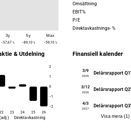
förbättra livet för en stor de
Omsättning
med amputation. Bolaget g
EBIT%
1998 och har sitt huvudkont
P/E
Mölndal.
Direktavkastnings- %
3y
5y
Max
−57,67
−89,10
−59,10
%
%
%
aktie & Utdelning
Finansiell kalender
2
3/9
Delårsrapport
Q1
2026
1
3/12
0
Delårsrapport
Q2
2026
−1
4/3
Delårsrapport
Q3
−2
2027
22
23
24
25
26
Visa mera
(
1
)
(adj.)
Direktavkastning