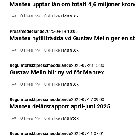
Mantex upptar lån om totalt 4,6 miljoner kro
0
likes
0
dislikes
Mantex
Pressmeddelande
2025-09-19 10:06
Mantex nytillträdda vd Gustav Melin ger en s
0
likes
0
dislikes
Mantex
Regulatoriskt pressmeddelande
2025-07-23 15:30
Gustav Melin blir ny vd för Mantex
0
likes
0
dislikes
Mantex
Regulatoriskt pressmeddelande
2025-07-17 09:00
Mantex delårsrapport april-juni 2025
0
likes
0
dislikes
Mantex
Regulatoriskt pressmeddelande
2025-07-11 07:01