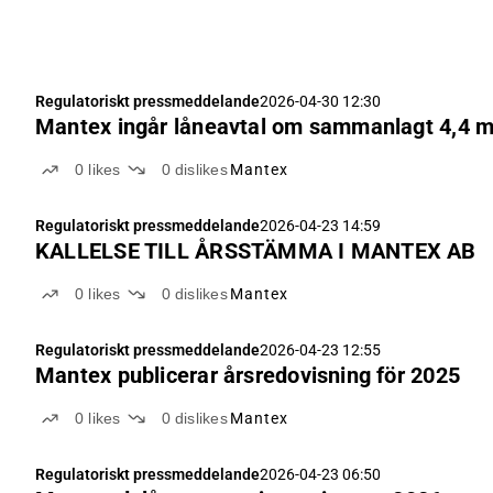
Regulatoriskt pressmeddelande
2026-04-30 12:30
Mantex ingår låneavtal om sammanlagt 4,4 mil
0
likes
0
dislikes
Mantex
Regulatoriskt pressmeddelande
2026-04-23 14:59
KALLELSE TILL ÅRSSTÄMMA I MANTEX AB
0
likes
0
dislikes
Mantex
Regulatoriskt pressmeddelande
2026-04-23 12:55
Mantex publicerar årsredovisning för 2025
0
likes
0
dislikes
Mantex
Regulatoriskt pressmeddelande
2026-04-23 06:50