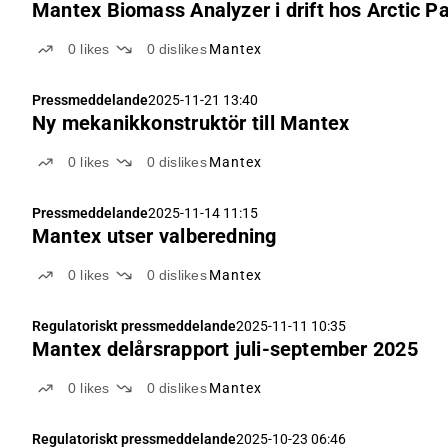
Mantex Biomass Analyzer i drift hos Arctic P
0
likes
0
dislikes
Mantex
Pressmeddelande
2025-11-21 13:40
Ny mekanikkonstruktör till Mantex
0
likes
0
dislikes
Mantex
Pressmeddelande
2025-11-14 11:15
Mantex utser valberedning
0
likes
0
dislikes
Mantex
Regulatoriskt pressmeddelande
2025-11-11 10:35
Mantex delårsrapport juli-september 2025
0
likes
0
dislikes
Mantex
Regulatoriskt pressmeddelande
2025-10-23 06:46