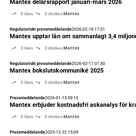
Mantex delårsrapport januari-mars 2026
0
likes
0
dislikes
Mantex
Regulatoriskt pressmeddelande
2026-02-18 17:31
Mantex upptar lån om sammanlagt 3,4 miljone
0
likes
0
dislikes
Mantex
Regulatoriskt pressmeddelande
2026-02-17 07:30
Mantex bokslutskommuniké 2025
0
likes
0
dislikes
Mantex
Pressmeddelande
2026-01-13 09:10
Mantex erbjuder kostnadsfri askanalys för k
0
likes
0
dislikes
Mantex
Pressmeddelande
2025-12-22 15:09