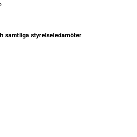
o
ch samtliga styrelseledamöter