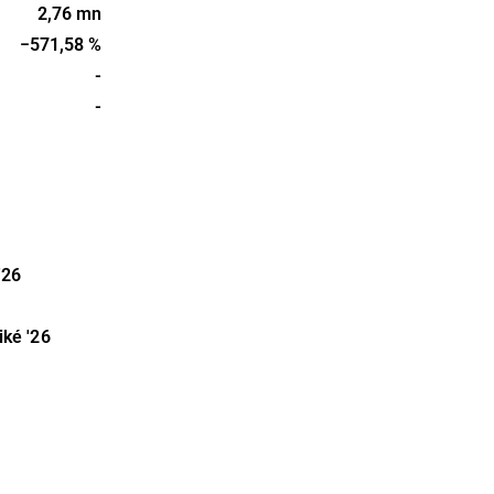
inom bland
2,76 mn
- och tyngre
−571,58 %
et är beläget
-
-
'26
iké
'26