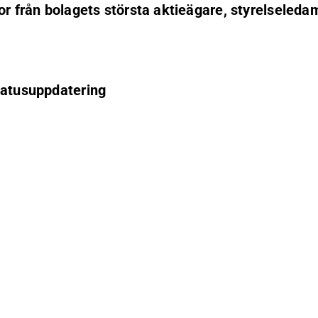
nor från bolagets största aktieägare, styrelseled
tatusuppdatering