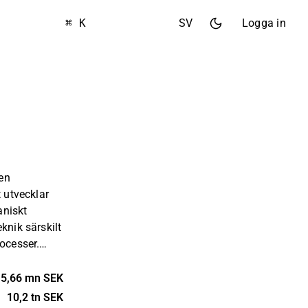
⌘ K
SV
Logga in
en
t utvecklar
aniskt
knik särskilt
rocesser.
 och
ata relaterat
15,66 mn SEK
rgiinnehåll.
10,2 tn SEK