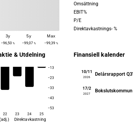
Bolagets kunder återfinns 
Omsättning
aktörer inom pappersmassa
EBIT%
industrisektor. Huvudkontor
P/E
i Kista.
Direktavkastnings- %
3y
5y
Max
−96,50
−99,07
−99,39
%
%
%
aktie & Utdelning
Finansiell kalender
−13
10/11
Delårsrapport
Q3
2026
−23
17/2
−33
Bokslutskommun
2027
−43
−53
22
23
24
25
(adj.)
Direktavkastning