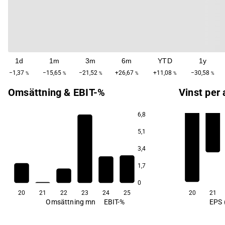
1d
1m
3m
6m
YTD
1y
−1,37
−15,65
−21,52
+26,67
+11,08
−30,58
%
%
%
%
%
%
Omsättning & EBIT-%
Vinst per 
6,8
5,1
3,4
1,7
0
20
21
22
23
24
25
20
21
Omsättning mn
EBIT-%
EPS 