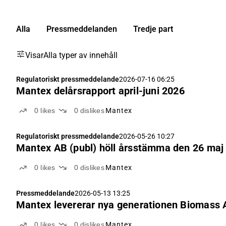
Alla
Pressmeddelanden
Tredje part
Visar
Alla typer av innehåll
Regulatoriskt pressmeddelande
2026-07-16 06:25
Mantex delårsrapport april-juni 2026
0
likes
0
dislikes
Mantex
Regulatoriskt pressmeddelande
2026-05-26 10:27
Mantex AB (publ) höll årsstämma den 26 maj
0
likes
0
dislikes
Mantex
Pressmeddelande
2026-05-13 13:25
Mantex levererar nya generationen Biomass An
0
likes
0
dislikes
Mantex