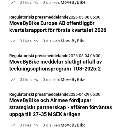
0
likes
0
dislikes
MoveByBike
Regulatoriskt pressmeddelande
2026-05-08 06:00
MoveByBike Europe AB offentliggör
kvartalsrapport för första kvartalet 2026
0
likes
0
dislikes
MoveByBike
Regulatoriskt pressmeddelande
2026-05-04 06:00
MoveByBike meddelar slutligt utfall av
teckningsoptionsprogram TO3-2025:2
0
likes
0
dislikes
MoveByBike
Regulatoriskt pressmeddelande
2026-04-29 06:00
MoveByBike och Airmee fördjupar
strategiskt partnerskap - affären förväntas
uppgå till 27-35 MSEK årligen
0
likes
0
dislikes
MoveByBike