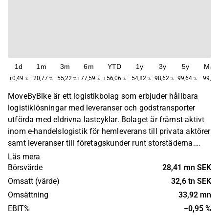
1d
1m
3m
6m
YTD
1y
3y
5y
Max
+0,49
−20,77
−55,22
+77,59
+56,06
−54,82
−98,62
−99,64
−99,55
%
%
%
%
%
%
%
%
MoveByBike är ett logistikbolag som erbjuder hållbara
logistiklösningar med leveranser och godstransporter
utförda med eldrivna lastcyklar. Bolaget är främst aktivt
inom e-handelslogistik för hemleverans till privata aktörer
samt leveranser till företagskunder runt storstäderna.
Verksamheten drivs via egna distributionsnät och så
Läs mera
kallade city-hubbar. Bolaget grundades 2012 och har sitt
Börsvärde
28,41 mn SEK
huvudkontor i Malmö.
Omsatt (värde)
32,6 tn SEK
Omsättning
33,92 mn
EBIT%
−0,95 %