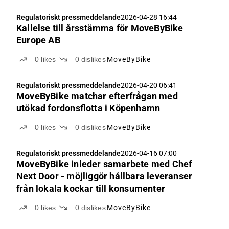
Regulatoriskt pressmeddelande
2026-04-28 16:44
Kallelse till årsstämma för MoveByBike
Europe AB
0
likes
0
dislikes
MoveByBike
Regulatoriskt pressmeddelande
2026-04-20 06:41
MoveByBike matchar efterfrågan med
utökad fordonsflotta i Köpenhamn
0
likes
0
dislikes
MoveByBike
Regulatoriskt pressmeddelande
2026-04-16 07:00
MoveByBike inleder samarbete med Chef
Next Door - möjliggör hållbara leveranser
från lokala kockar till konsumenter
0
likes
0
dislikes
MoveByBike