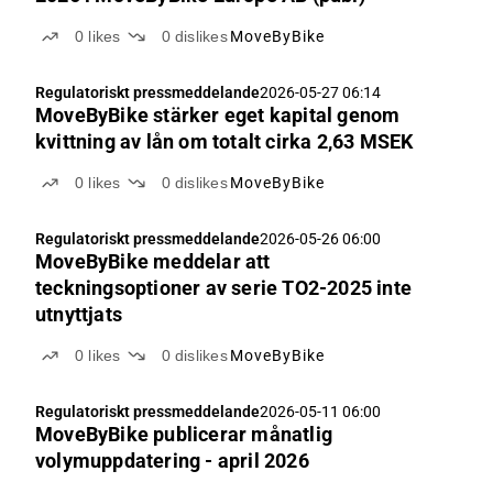
0
likes
0
dislikes
MoveByBike
Regulatoriskt pressmeddelande
2026-05-27 06:14
MoveByBike stärker eget kapital genom
kvittning av lån om totalt cirka 2,63 MSEK
0
likes
0
dislikes
MoveByBike
Regulatoriskt pressmeddelande
2026-05-26 06:00
MoveByBike meddelar att
teckningsoptioner av serie TO2-2025 inte
utnyttjats
0
likes
0
dislikes
MoveByBike
Regulatoriskt pressmeddelande
2026-05-11 06:00
MoveByBike publicerar månatlig
volymuppdatering - april 2026