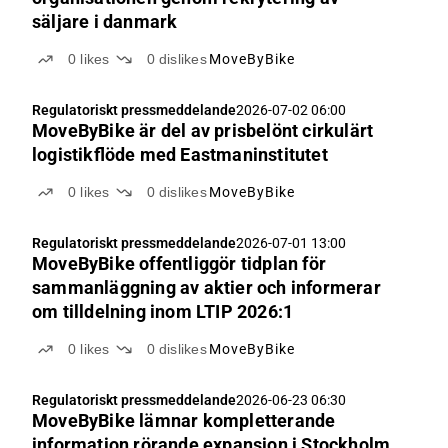
säljare i danmark
0
likes
0
dislikes
MoveByBike
Regulatoriskt pressmeddelande
2026-07-02 06:00
MoveByBike är del av prisbelönt cirkulärt
logistikflöde med Eastmaninstitutet
0
likes
0
dislikes
MoveByBike
Regulatoriskt pressmeddelande
2026-07-01 13:00
MoveByBike offentliggör tidplan för
sammanläggning av aktier och informerar
om tilldelning inom LTIP 2026:1
0
likes
0
dislikes
MoveByBike
Regulatoriskt pressmeddelande
2026-06-23 06:30
MoveByBike lämnar kompletterande
information rörande expansion i Stockholm,