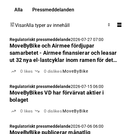
Alla
Pressmeddelanden
Visar
Alla typer av innehåll
Regulatoriskt pressmeddelande
2026-07-27 07:00
MoveByBike och Airmee fördjupar
samarbetet - Airmee finansierar och leasar
ut 32 nya el-lastcyklar inom ramen för det
utökade samarbetet
0
likes
0
dislikes
MoveByBike
Regulatoriskt pressmeddelande
2026-07-15 06:00
MoveByBikes VD har förvärvat aktier i
bolaget
0
likes
0
dislikes
MoveByBike
Regulatoriskt pressmeddelande
2026-07-06 06:00
MoveByBike publicerar månatlig