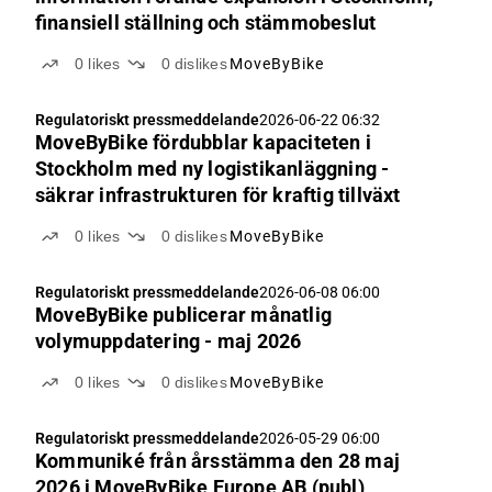
finansiell ställning och stämmobeslut
0
likes
0
dislikes
MoveByBike
Regulatoriskt pressmeddelande
2026-06-22 06:32
MoveByBike fördubblar kapaciteten i
Stockholm med ny logistikanläggning -
säkrar infrastrukturen för kraftig tillväxt
0
likes
0
dislikes
MoveByBike
Regulatoriskt pressmeddelande
2026-06-08 06:00
MoveByBike publicerar månatlig
volymuppdatering - maj 2026
0
likes
0
dislikes
MoveByBike
Regulatoriskt pressmeddelande
2026-05-29 06:00
Kommuniké från årsstämma den 28 maj
2026 i MoveByBike Europe AB (publ)