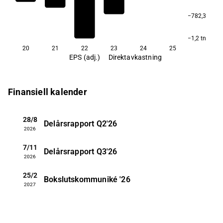
−782,3
−1,2 tn
20
21
22
23
24
25
EPS (adj.)
Direktavkastning
Finansiell kalender
28/8
Delårsrapport
Q2'26
2026
7/11
Delårsrapport
Q3'26
2026
25/2
Bokslutskommuniké
'26
2027