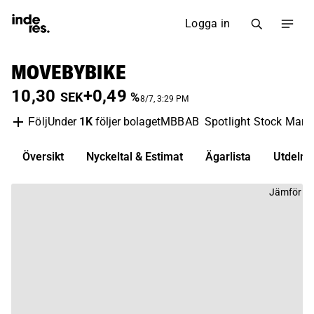
Logga in
MOVEBYBIKE
10,30
+0,49
SEK
%
8/7, 3:29 PM
Under
1K
följer bolaget
MBBAB
Spotlight Stock Mark
Följ
Översikt
Nyckeltal & Estimat
Ägarlista
Utdelni
Jämför