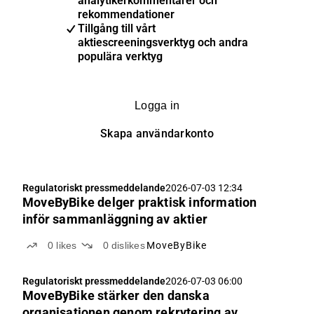
analytikerkommentarer och
rekommendationer
Tillgång till vårt
aktiescreeningsverktyg och andra
populära verktyg
Logga in
Skapa användarkonto
Regulatoriskt pressmeddelande
2026-07-03 12:34
MoveByBike delger praktisk information
inför sammanläggning av aktier
0
likes
0
dislikes
MoveByBike
Regulatoriskt pressmeddelande
2026-07-03 06:00
MoveByBike stärker den danska
organisationen genom rekrytering av