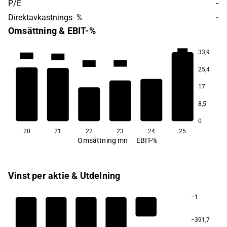
P/E
-
Direktavkastnings- %
-
Omsättning & EBIT-%
−0,9
33,9
−25,4
−31,4
−69,2
−70,4
25,4
17
8,5
0
20
21
22
23
24
25
Omsättning mn
EBIT-%
Vinst per aktie & Utdelning
−1
−391,7