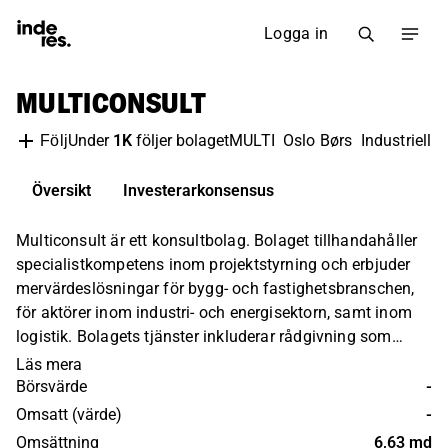
Logga in
MULTICONSULT
Under
1K
följer bolaget
MULTI
Oslo Børs
Industriella
Följ
Översikt
Investerarkonsensus
Multiconsult är ett konsultbolag. Bolaget tillhandahåller
specialistkompetens inom projektstyrning och erbjuder
mervärdeslösningar för bygg- och fastighetsbranschen,
för aktörer inom industri- och energisektorn, samt inom
logistik. Bolagets tjänster inkluderar rådgivning som
inom diverse förvaltningsfrågor, analys och inspektion,
Läs mera
samt övriga ingenjörstjänster. Verksamhet innehas på
Börsvärde
-
global nivå. Bolaget bildades 1908 och har sitt
Omsatt (värde)
-
huvudkontor i Oslo.
Omsättning
6,63 md