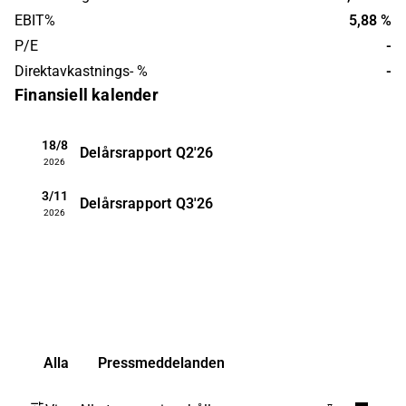
EBIT%
5,88 %
P/E
-
Direktavkastnings- %
-
Finansiell kalender
18/8
Delårsrapport
Q2'26
2026
3/11
Delårsrapport
Q3'26
2026
Alla
Pressmeddelanden