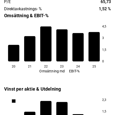
P/E
65,73
Direktavkastnings- %
1,52 %
Omsättning & EBIT-%
4,5
3
14,5
12,3
12,0
1,5
10,7
9,0
8,6
0
20
21
22
23
24
25
Omsättning md
EBIT-%
Vinst per aktie & Utdelning
2,3
5,7
1,5