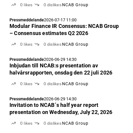
0
likes
0
dislikes
NCAB Group
Pressmeddelande
2026-07-17 11:00
Modular Finance IR Consensus: NCAB Group
– Consensus estimates Q2 2026
0
likes
0
dislikes
NCAB Group
Pressmeddelande
2026-06-29 14:30
Inbjudan till NCAB:s presentation av
halvårsrapporten, onsdag den 22 juli 2026
0
likes
0
dislikes
NCAB Group
Pressmeddelande
2026-06-29 14:30
Invitation to NCAB´s half year report
presentation on Wednesday, July 22, 2026
0
likes
0
dislikes
NCAB Group