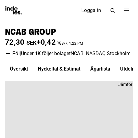
Logga in
NCAB GROUP
72,30
+0,42
SEK
%
8/7, 1:22 PM
Under
1K
följer bolaget
NCAB
NASDAQ Stockholm
H
Följ
Översikt
Nyckeltal & Estimat
Ägarlista
Utdelni
Jämför