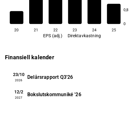
2,3
0,8
1,7
1,7
1,5
0,7
0
20
21
22
23
24
25
EPS (adj.)
Direktavkastning
Finansiell kalender
23/10
Delårsrapport
Q3'26
2026
12/2
Bokslutskommuniké
'26
2027