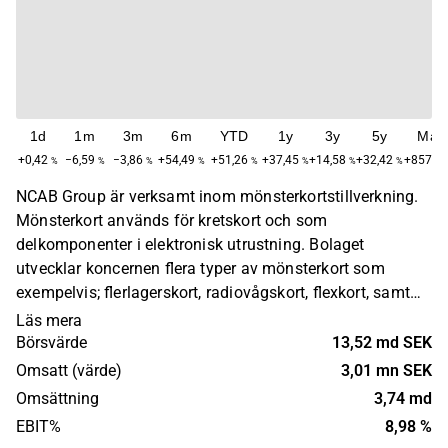
1d
1m
3m
6m
YTD
1y
3y
5y
Max
+0,42
−6,59
−3,86
+54,49
+51,26
+37,45
+14,58
+32,42
+857,6
%
%
%
%
%
%
%
%
NCAB Group är verksamt inom mönsterkortstillverkning.
Mönsterkort används för kretskort och som
delkomponenter i elektronisk utrustning. Bolaget
utvecklar koncernen flera typer av mönsterkort som
exempelvis; flerlagerskort, radiovågskort, flexkort, samt
metallbaskort. Verksamhet innehas på global nivå och
Läs mera
kunderna återfinns huvudsakligen bland OEM-bolag samt
Börsvärde
13,52 md SEK
övriga industriella aktörer. Bolaget grundades år 1993
Omsatt (värde)
3,01 mn SEK
och har sitt huvudkontor i Sundbyberg.
Omsättning
3,74 md
EBIT%
8,98 %