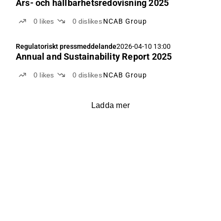
Års- och hållbarhetsredovisning 2025
0
likes
0
dislikes
NCAB Group
Regulatoriskt pressmeddelande
2026-04-10 13:00
Annual and Sustainability Report 2025
0
likes
0
dislikes
NCAB Group
Ladda mer