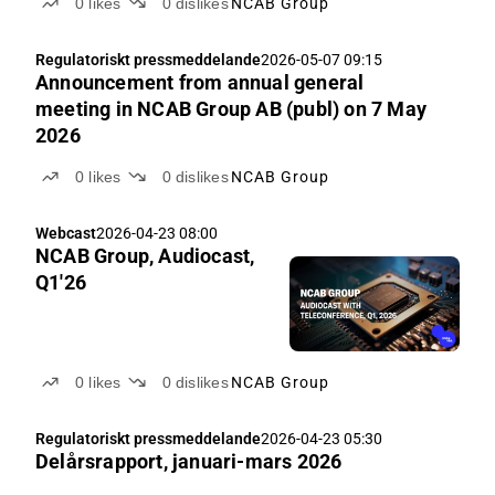
0
likes
0
dislikes
NCAB Group
Regulatoriskt pressmeddelande
2026-05-07 09:15
Announcement from annual general
meeting in NCAB Group AB (publ) on 7 May
2026
0
likes
0
dislikes
NCAB Group
Webcast
2026-04-23 08:00
NCAB Group, Audiocast,
Q1'26
0
likes
0
dislikes
NCAB Group
Regulatoriskt pressmeddelande
2026-04-23 05:30
Delårsrapport, januari-mars 2026