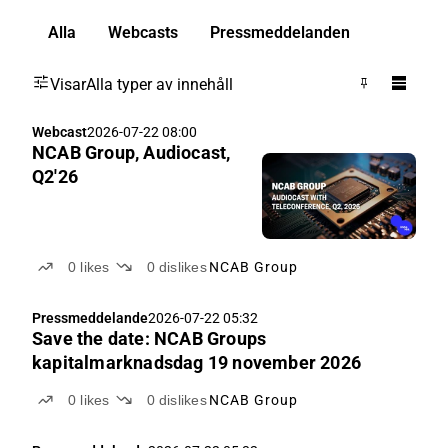
Alla
Webcasts
Pressmeddelanden
Visar
Alla typer av innehåll
Webcast
2026-07-22 08:00
NCAB Group, Audiocast,
Q2'26
0
likes
0
dislikes
NCAB Group
Pressmeddelande
2026-07-22 05:32
Save the date: NCAB Groups
kapitalmarknadsdag 19 november 2026
0
likes
0
dislikes
NCAB Group