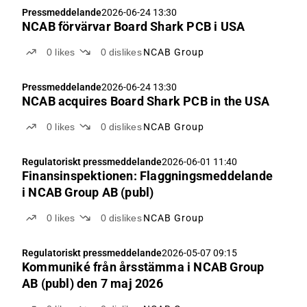
Pressmeddelande
2026-06-24 13:30
NCAB förvärvar Board Shark PCB i USA
0
likes
0
dislikes
NCAB Group
Pressmeddelande
2026-06-24 13:30
NCAB acquires Board Shark PCB in the USA
0
likes
0
dislikes
NCAB Group
Regulatoriskt pressmeddelande
2026-06-01 11:40
Finansinspektionen: Flaggningsmeddelande
i NCAB Group AB (publ)
0
likes
0
dislikes
NCAB Group
Regulatoriskt pressmeddelande
2026-05-07 09:15
Kommuniké från årsstämma i NCAB Group
AB (publ) den 7 maj 2026