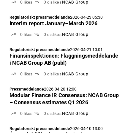
0
likes
0
dislikes
NCAB Group
Regulatoriskt pressmeddelande
2026-04-23 05:30
Interim report January–March 2026
0
likes
0
dislikes
NCAB Group
Regulatoriskt pressmeddelande
2026-04-21 10:01
Finansinspektionen: Flaggningsmeddelande
i NCAB Group AB (publ)
0
likes
0
dislikes
NCAB Group
Pressmeddelande
2026-04-20 12:00
Modular Finance IR Consensus: NCAB Group
– Consensus estimates Q1 2026
0
likes
0
dislikes
NCAB Group
Regulatoriskt pressmeddelande
2026-04-10 13:00