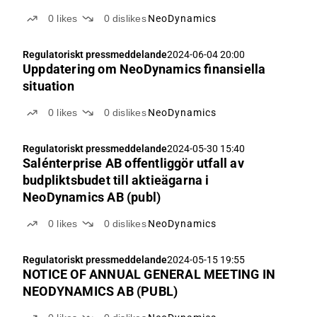
0
likes
0
dislikes
NeoDynamics
Regulatoriskt pressmeddelande
2024-06-04 20:00
Uppdatering om NeoDynamics finansiella
situation
0
likes
0
dislikes
NeoDynamics
Regulatoriskt pressmeddelande
2024-05-30 15:40
Salénterprise AB offentliggör utfall av
budpliktsbudet till aktieägarna i
NeoDynamics AB (publ)
0
likes
0
dislikes
NeoDynamics
Regulatoriskt pressmeddelande
2024-05-15 19:55
NOTICE OF ANNUAL GENERAL MEETING IN
NEODYNAMICS AB (PUBL)