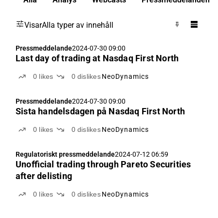
Visar
Alla typer av innehåll
Pressmeddelande
2024-07-30 09:00
Last day of trading at Nasdaq First North
0
likes
0
dislikes
NeoDynamics
Pressmeddelande
2024-07-30 09:00
Sista handelsdagen på Nasdaq First North
0
likes
0
dislikes
NeoDynamics
Regulatoriskt pressmeddelande
2024-07-12 06:59
Unofficial trading through Pareto Securities
after delisting
0
likes
0
dislikes
NeoDynamics