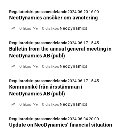
Regulatoriskt pressmeddelande
2024-06-20 16:00
NeoDynamics ansöker om avnotering
0
likes
0
dislikes
NeoDynamics
Regulatoriskt pressmeddelande
2024-06-17 15:45
Bulletin from the annual general meeting in
NeoDynamics AB (publ)
0
likes
0
dislikes
NeoDynamics
Regulatoriskt pressmeddelande
2024-06-17 15:45
Kommuniké från årsstämman i
NeoDynamics AB (publ)
0
likes
0
dislikes
NeoDynamics
Regulatoriskt pressmeddelande
2024-06-04 20:00
Update on NeoDynamics’ financial situation