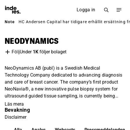
Logga in
Note
HC Andersen Capital har tidigare erhållit ersättning f
NEODYNAMICS
Under
1K
följer bolaget
Följ
NeoDynamics AB (publ) is a Swedish Medical
Technology Company dedicated to advancing diagnosis
and care of breast cancer. The company’s first product
NeoNavia®, a new innovative pulse biopsy system for
ultrasound guided tissue sampling, is currently being
introduced to the market. The biopsy system is built on a
Läs mera
Bevakning
patented pulse technology, based on research at the
Karolinska Institutet in Sweden.
Disclaimer
Alla
Analys
Webcasts
Pressmeddelanden