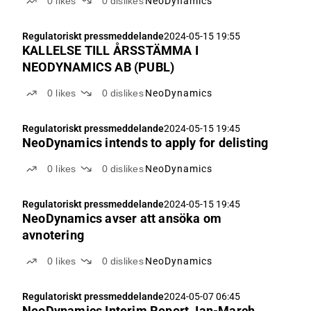
0
likes
0
dislikes
NeoDynamics
Regulatoriskt pressmeddelande
2024-05-15 19:55
KALLELSE TILL ÅRSSTÄMMA I
NEODYNAMICS AB (PUBL)
0
likes
0
dislikes
NeoDynamics
Regulatoriskt pressmeddelande
2024-05-15 19:45
NeoDynamics intends to apply for delisting
0
likes
0
dislikes
NeoDynamics
Regulatoriskt pressmeddelande
2024-05-15 19:45
NeoDynamics avser att ansöka om
avnotering
0
likes
0
dislikes
NeoDynamics
Regulatoriskt pressmeddelande
2024-05-07 06:45
NeoDynamics Interim Report Jan-March