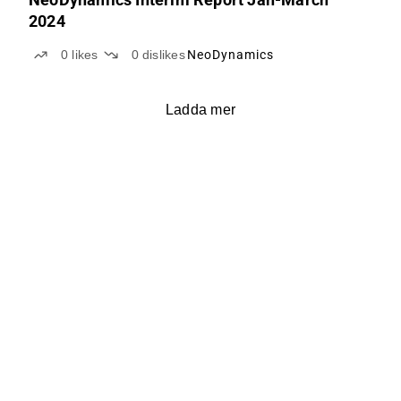
2024
0
likes
0
dislikes
NeoDynamics
Ladda mer