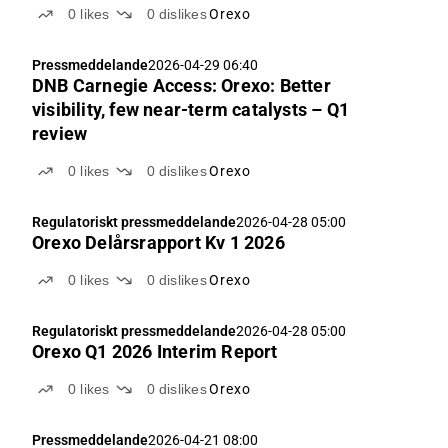
0
likes
0
dislikes
Orexo
Pressmeddelande
2026-04-29 06:40
DNB Carnegie Access: Orexo: Better
visibility, few near-term catalysts – Q1
review
0
likes
0
dislikes
Orexo
Regulatoriskt pressmeddelande
2026-04-28 05:00
Orexo Delårsrapport Kv 1 2026
0
likes
0
dislikes
Orexo
Regulatoriskt pressmeddelande
2026-04-28 05:00
Orexo Q1 2026 Interim Report
0
likes
0
dislikes
Orexo
Pressmeddelande
2026-04-21 08:00