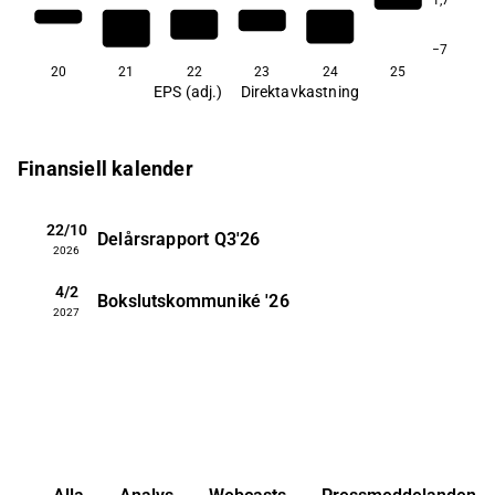
−7
20
21
22
23
24
25
EPS (adj.)
Direktavkastning
Finansiell kalender
22/10
Delårsrapport
Q3'26
2026
4/2
Bokslutskommuniké
'26
2027