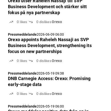
Orexo utser Raheleh Nassaji till SVP
Business Development och stärker sitt
fokus på nya partnerskap
0
likes
0
dislikes
Orexo
Pressmeddelande
2026-06-09 06:00
Orexo appoints Raheleh Nassaji as SVP
Business Development, strengthening its
focus on new partnerships
0
likes
0
dislikes
Orexo
Pressmeddelande
2026-05-19 09:38
DNB Carnegie Access: Orexo: Promising
early-stage data
0
likes
0
dislikes
Orexo
Pressmeddelande
2026-05-19 06:00