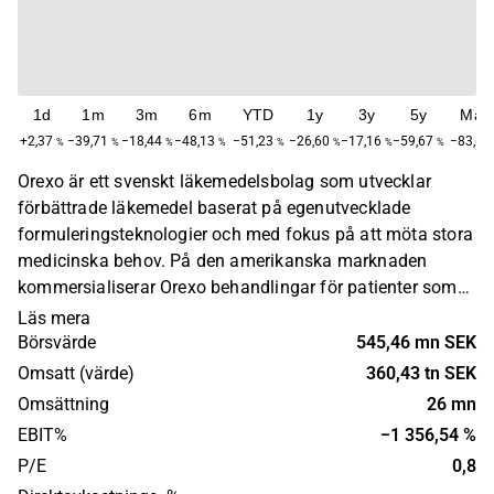
1d
1m
3m
6m
YTD
1y
3y
5y
Max
+2,37
−39,71
−18,44
−48,13
−51,23
−26,60
−17,16
−59,67
−83,68
%
%
%
%
%
%
%
%
Orexo är ett svenskt läkemedelsbolag som utvecklar
förbättrade läkemedel baserat på egenutvecklade
formuleringsteknologier och med fokus på att möta stora
medicinska behov. På den amerikanska marknaden
kommersialiserar Orexo behandlingar för patienter som
lider av opioidberoende. Produkter som riktar sig till
Läs mera
andra terapi­områden utvecklas och kommersialiseras
Börsvärde
545,46 mn SEK
världen över via partners.
Omsatt (värde)
360,43 tn SEK
Omsättning
26 mn
EBIT%
−1 356,54 %
P/E
0,8