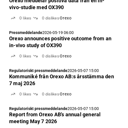
Orexo meddelar positiva data från en in-
vivo-studie med OX390
0
likes
0
dislikes
Orexo
Pressmeddelande
2026-05-19 06:00
Orexo announces positive outcome from an
in-vivo study of OX390
0
likes
0
dislikes
Orexo
Regulatoriskt pressmeddelande
2026-05-07 15:00
Kommuniké från Orexo AB:s årsstämma den
7 maj 2026
0
likes
0
dislikes
Orexo
Regulatoriskt pressmeddelande
2026-05-07 15:00
Report from Orexo AB’s annual general
meeting May 7 2026