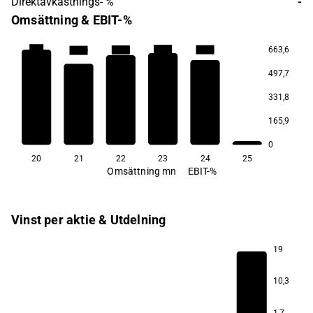
Direktavkastnings- %
-
Omsättning & EBIT-%
−3,0
663,6
−17,1
−23,8
−29,5
−37,9
497,7
331,8
165,9
0
20
21
22
23
24
25
Omsättning mn
EBIT-%
Vinst per aktie & Utdelning
19
10,3
1,7