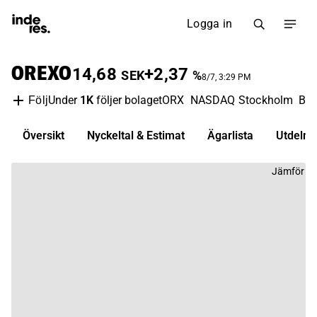
Logga in
OREXO
14,68
+2,37
SEK
%
8/7, 3:29 PM
Under
1K
följer bolaget
ORX
NASDAQ Stockholm
Bio
Följ
Översikt
Nyckeltal & Estimat
Ägarlista
Utdelni
Jämför