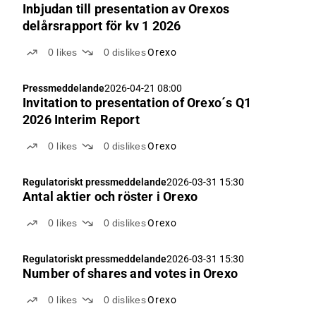
Inbjudan till presentation av Orexos
delårsrapport för kv 1 2026
0
likes
0
dislikes
Orexo
Pressmeddelande
2026-04-21 08:00
Invitation to presentation of Orexo´s Q1
2026 Interim Report
0
likes
0
dislikes
Orexo
Regulatoriskt pressmeddelande
2026-03-31 15:30
Antal aktier och röster i Orexo
0
likes
0
dislikes
Orexo
Regulatoriskt pressmeddelande
2026-03-31 15:30
Number of shares and votes in Orexo
0
likes
0
dislikes
Orexo