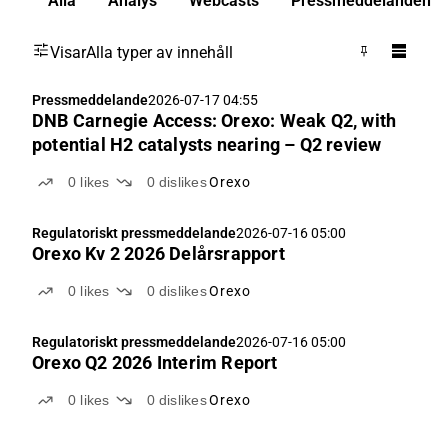
Alla
Analys
Webcasts
Pressmeddelanden
Visar
Alla typer av innehåll
Pressmeddelande
2026-07-17 04:55
DNB Carnegie Access: Orexo: Weak Q2, with
potential H2 catalysts nearing – Q2 review
0
likes
0
dislikes
Orexo
Regulatoriskt pressmeddelande
2026-07-16 05:00
Orexo Kv 2 2026 Delårsrapport
0
likes
0
dislikes
Orexo
Regulatoriskt pressmeddelande
2026-07-16 05:00
Orexo Q2 2026 Interim Report
0
likes
0
dislikes
Orexo