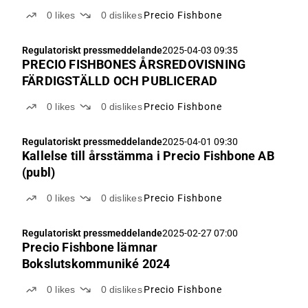
0
likes
0
dislikes
Precio Fishbone
Regulatoriskt pressmeddelande
2025-04-03 09:35
PRECIO FISHBONES ÅRSREDOVISNING
FÄRDIGSTÄLLD OCH PUBLICERAD
0
likes
0
dislikes
Precio Fishbone
Regulatoriskt pressmeddelande
2025-04-01 09:30
Kallelse till årsstämma i Precio Fishbone AB
(publ)
0
likes
0
dislikes
Precio Fishbone
Regulatoriskt pressmeddelande
2025-02-27 07:00
Precio Fishbone lämnar
Bokslutskommuniké 2024
0
likes
0
dislikes
Precio Fishbone