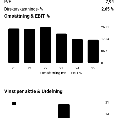
P/E
7,94
Direktavkastnings- %
2,65 %
Omsättning & EBIT-%
260,1
11,1
173,4
9,4
8,1
6,0
5,6
86,7
3,6
0
20
21
22
23
24
25
Omsättning mn
EBIT-%
Vinst per aktie & Utdelning
21
4,9
14