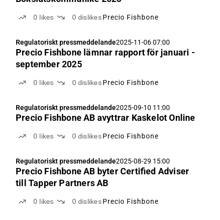
0
likes
0
dislikes
Precio Fishbone
Regulatoriskt pressmeddelande
2025-11-06 07:00
Precio Fishbone lämnar rapport för januari -
september 2025
0
likes
0
dislikes
Precio Fishbone
Regulatoriskt pressmeddelande
2025-09-10 11:00
Precio Fishbone AB avyttrar Kaskelot Online
0
likes
0
dislikes
Precio Fishbone
Regulatoriskt pressmeddelande
2025-08-29 15:00
Precio Fishbone AB byter Certified Adviser
till Tapper Partners AB
0
likes
0
dislikes
Precio Fishbone