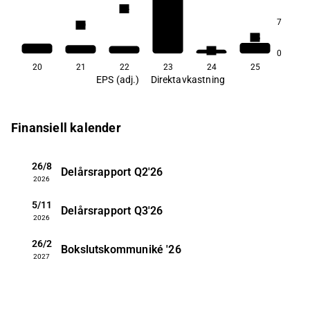
3,4
3,4
7
2,9
2,5
2,1
0
20
21
22
23
24
25
EPS (adj.)
Direktavkastning
Finansiell kalender
26/8
Delårsrapport
Q2'26
2026
5/11
Delårsrapport
Q3'26
2026
26/2
Bokslutskommuniké
'26
2027