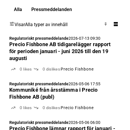
Alla
Pressmeddelanden
Visar
Alla typer av innehåll
Regulatoriskt pressmeddelande
2026-07-13 09:30
Precio Fishbone AB tidigarelägger rapport
för perioden januari - juni 2026 till den 19
augusti
0
likes
0
dislikes
Precio Fishbone
Regulatoriskt pressmeddelande
2026-05-06 17:55
Kommuniké från årsstämma i Precio
Fishbone AB (publ)
0
likes
0
dislikes
Precio Fishbone
Regulatoriskt pressmeddelande
2026-05-06 06:00
Precio Fishbone lämnar rapport för januari -