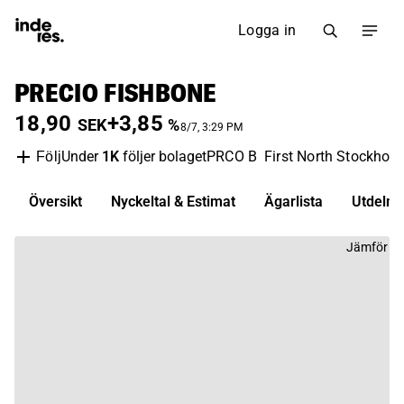
Logga in
PRECIO FISHBONE
18,90
+3,85
SEK
%
8/7, 3:29 PM
Under
1K
följer bolaget
PRCO B
First North Stockhol
Följ
Översikt
Nyckeltal & Estimat
Ägarlista
Utdelni
Jämför