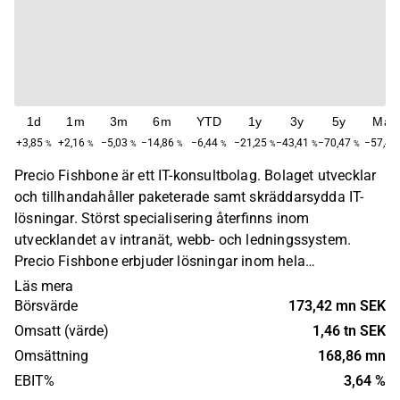
1d
1m
3m
6m
YTD
1y
3y
5y
Max
+3,85
+2,16
−5,03
−14,86
−6,44
−21,25
−43,41
−70,47
−57,41
%
%
%
%
%
%
%
%
Precio Fishbone är ett IT-konsultbolag. Bolaget utvecklar
och tillhandahåller paketerade samt skräddarsydda IT-
lösningar. Störst specialisering återfinns inom
utvecklandet av intranät, webb- och ledningssystem.
Precio Fishbone erbjuder lösningar inom hela
värdekedjan, från analys, utveckling, till
Läs mera
eftermarknadsservice. Bolagets huvudkontor ligger i
Börsvärde
173,42 mn SEK
Örebro.
Omsatt (värde)
1,46 tn SEK
Omsättning
168,86 mn
EBIT%
3,64 %