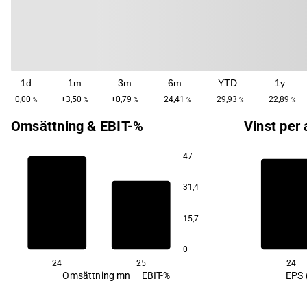
1d
1m
3m
6m
YTD
1y
0,00
+3,50
+0,79
−24,41
−29,93
−22,89
%
%
%
%
%
%
Omsättning & EBIT-%
Vinst per 
47
58,3
31,4
0,7
15,7
32,1
0
24
25
24
Omsättning mn
EBIT-%
EPS 