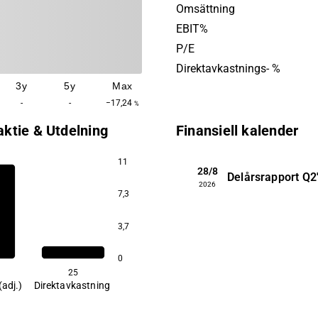
existerande befraktningsav
Omsättning
prisförväntan hos säljaren
EBIT%
bedömda exitmöjligheter. 
P/E
Shipping grundades 2022 oc
Direktavkastnings- %
huvudkontor i Helsingborg.
3y
5y
Max
-
-
−17,24
%
aktie & Utdelning
Finansiell kalender
11
28/8
Delårsrapport
Q2
2026
7,3
3,7
0
25
(adj.)
Direktavkastning