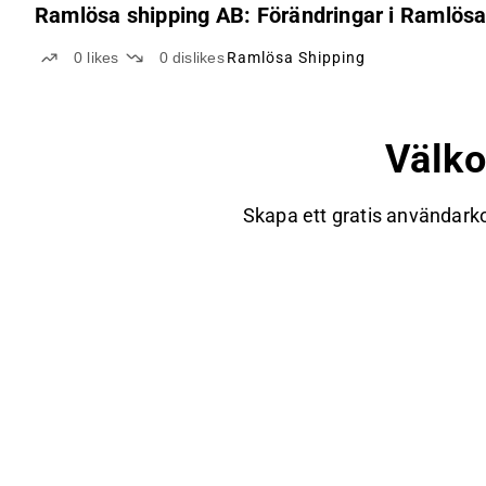
Ramlösa shipping AB: Förändringar i Ramlös
0
likes
0
dislikes
Ramlösa Shipping
Välk
Skapa ett gratis användarko