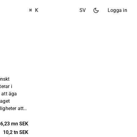
⌘ K
SV
Logga in
enskt
erar i
 att äga
laget
ligheter att
fartyg.
lverkningsår,
86,23 mn SEK
gment,
10,2 tn SEK