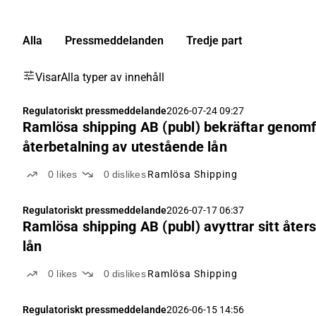
Alla
Pressmeddelanden
Tredje part
Visar
Alla typer av innehåll
Regulatoriskt pressmeddelande
2026-07-24 09:27
Ramlösa shipping AB (publ) bekräftar genomfö
återbetalning av utestående lån
0
likes
0
dislikes
Ramlösa Shipping
Regulatoriskt pressmeddelande
2026-07-17 06:37
Ramlösa shipping AB (publ) avyttrar sitt åter
lån
0
likes
0
dislikes
Ramlösa Shipping
Regulatoriskt pressmeddelande
2026-06-15 14:56