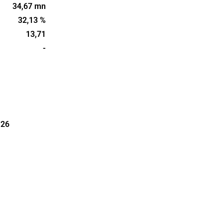
tal och
34,67 mn
 samt
32,13 %
Ramlösa
13,71
h har sitt
-
'26