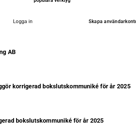
populära verktyg
Skapa användarkont
Logga in
ing AB
iggör korrigerad bokslutskommuniké för år 2025
rigerad bokslutskommuniké för år 2025