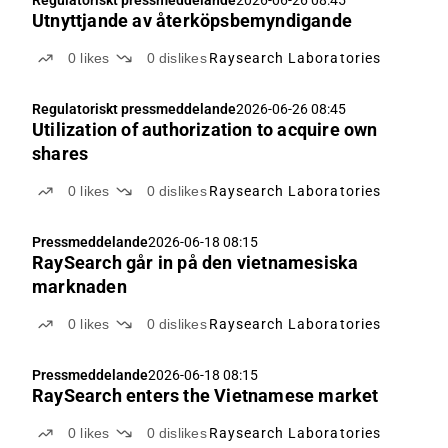
Regulatoriskt pressmeddelande
2026-06-26 08:45
Utnyttjande av återköpsbemyndigande
0
likes
0
dislikes
Raysearch Laboratories
Regulatoriskt pressmeddelande
2026-06-26 08:45
Utilization of authorization to acquire own
shares
0
likes
0
dislikes
Raysearch Laboratories
Pressmeddelande
2026-06-18 08:15
RaySearch går in på den vietnamesiska
marknaden
0
likes
0
dislikes
Raysearch Laboratories
Pressmeddelande
2026-06-18 08:15
RaySearch enters the Vietnamese market
0
likes
0
dislikes
Raysearch Laboratories