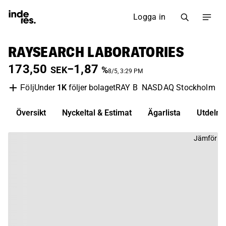
Logga in
RAYSEARCH LABORATORIES
173,50
−1,87
SEK
%
8/5, 3:29 PM
Under
1K
följer bolaget
RAY B
NASDAQ Stockholm
B
Följ
Översikt
Nyckeltal & Estimat
Ägarlista
Utdelni
Jämför