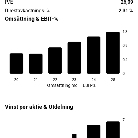
P/E
26,09
Direktavkastnings- %
2,31 %
Omsättning & EBIT-%
1,3
21,9
21,7
0,9
11,2
5,1
0,4
−0,5
−8,3
0
20
21
22
23
24
25
Omsättning md
EBIT-%
Vinst per aktie & Utdelning
7
2,2