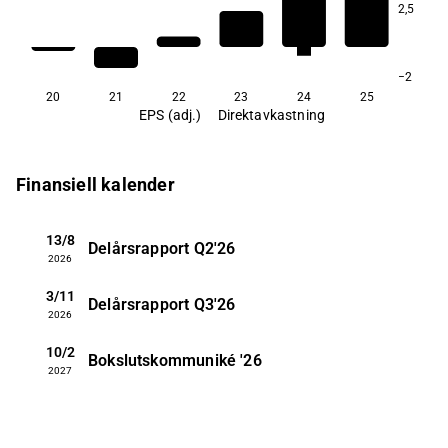
2,5
1,8
1,4
−2
20
21
22
23
24
25
EPS (adj.)
Direktavkastning
Finansiell kalender
13/8
Delårsrapport
Q2'26
2026
3/11
Delårsrapport
Q3'26
2026
10/2
Bokslutskommuniké
'26
2027