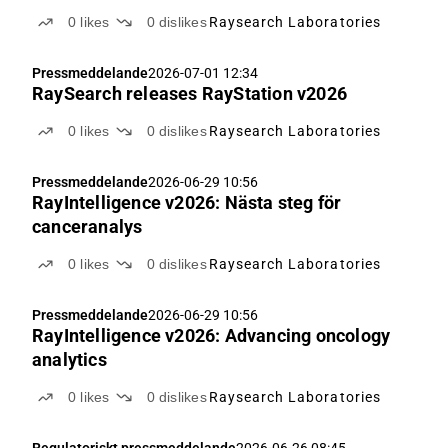
0
likes
0
dislikes
Raysearch Laboratories
Pressmeddelande
2026-07-01 12:34
RaySearch releases RayStation v2026
0
likes
0
dislikes
Raysearch Laboratories
Pressmeddelande
2026-06-29 10:56
RayIntelligence v2026: Nästa steg för
canceranalys
0
likes
0
dislikes
Raysearch Laboratories
Pressmeddelande
2026-06-29 10:56
RayIntelligence v2026: Advancing oncology
analytics
0
likes
0
dislikes
Raysearch Laboratories