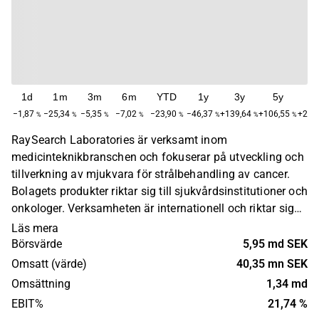
1d
1m
3m
6m
YTD
1y
3y
5y
M
−1,87
−25,34
−5,35
−7,02
−23,90
−46,37
+139,64
+106,55
+211
%
%
%
%
%
%
%
%
RaySearch Laboratories är verksamt inom
medicinteknikbranschen och fokuserar på utveckling och
tillverkning av mjukvara för strålbehandling av cancer.
Bolagets produkter riktar sig till sjukvårdsinstitutioner och
onkologer. Verksamheten är internationell och riktar sig
till kunder runtom den globala marknaden. RaySearch
Läs mera
Laboratories grundades 2000 och har sitt huvudkontor i
Börsvärde
5,95 md SEK
Stockholm.
Omsatt (värde)
40,35 mn SEK
Omsättning
1,34 md
EBIT%
21,74 %