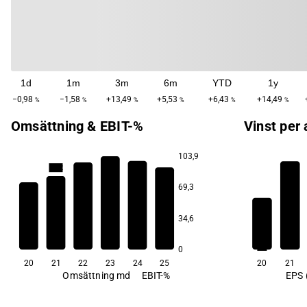
1d
1m
3m
6m
YTD
1y
−0,98
−1,58
+13,49
+5,53
+6,43
+14,49
%
%
%
%
%
%
Omsättning & EBIT-%
Vinst per 
103,9
13,2
69,3
10,7
10,5
34,6
9,4
8,8
3,3
8,5
3,1
0
20
21
22
23
24
25
20
21
Omsättning md
EBIT-%
EPS 