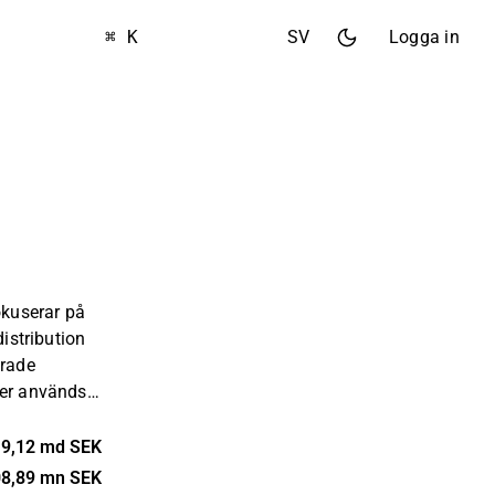
⌘ K
SV
Logga in
okuserar på
distribution
erade
ter används
ve
h energi.
9,12 md SEK
 störst
8,89 mn SEK