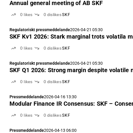
Annual general meeting of AB SKF
0
likes
0
dislikes
SKF
Regulatoriskt pressmeddelande
2026-04-21 05:30
SKF Kv1 2026: Stark marginal trots volatila 
0
likes
0
dislikes
SKF
Regulatoriskt pressmeddelande
2026-04-21 05:30
SKF Q1 2026: Strong margin despite volatile 
0
likes
0
dislikes
SKF
Pressmeddelande
2026-04-16 13:30
Modular Finance IR Consensus: SKF – Conse
0
likes
0
dislikes
SKF
Pressmeddelande
2026-04-13 06:00