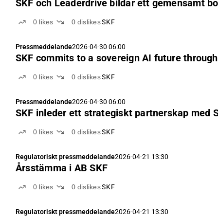
SKF och Leaderdrive bildar ett gemensamt bo
0
likes
0
dislikes
SKF
Pressmeddelande
2026-04-30 06:00
SKF commits to a sovereign AI future through 
0
likes
0
dislikes
SKF
Pressmeddelande
2026-04-30 06:00
SKF inleder ett strategiskt partnerskap med S
0
likes
0
dislikes
SKF
Regulatoriskt pressmeddelande
2026-04-21 13:30
Årsstämma i AB SKF
0
likes
0
dislikes
SKF
Regulatoriskt pressmeddelande
2026-04-21 13:30