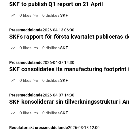
SKF to publish Q1 report on 21 April
0
likes
0
dislikes
SKF
Pressmeddelande
2026-04-13 06:00
SKFs rapport för första kvartalet publiceras d
0
likes
0
dislikes
SKF
Pressmeddelande
2026-04-07 14:30
SKF consolidates its manufacturing footprint
0
likes
0
dislikes
SKF
Pressmeddelande
2026-04-07 14:30
SKF konsoliderar sin tillverkningsstruktur i 
0
likes
0
dislikes
SKF
Regulatoriskt pressmeddelande
2026-03-18 12:00