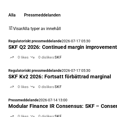
Alla
Pressmeddelanden
Visar
Alla typer av innehåll
Regulatoriskt pressmeddelande
2026-07-17 05:30
SKF Q2 2026: Continued margin improvemen
0
likes
0
dislikes
SKF
Regulatoriskt pressmeddelande
2026-07-17 05:30
SKF Kv2 2026: Fortsatt förbättrad marginal
0
likes
0
dislikes
SKF
Pressmeddelande
2026-07-14 13:00
Modular Finance IR Consensus: SKF – Conse
0
likes
0
dislikes
SKF