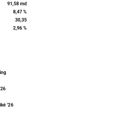
ika och
91,58 md
07 och har
8,47 %
.
30,35
2,96 %
ing
'26
iké
'26