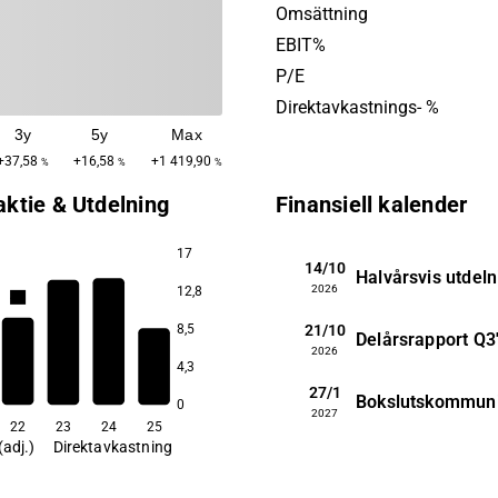
närvaro i Europa, Nordamer
Omsättning
Asien. SKF grundades år 19
EBIT%
sitt huvudkontor i Göteborg
P/E
Direktavkastnings- %
3y
5y
Max
+37,58
+16,58
+1 419,90
%
%
%
aktie & Utdelning
Finansiell kalender
17
14/10
Halvårsvis utdeln
2026
12,8
4,4
21/10
8,5
Delårsrapport
Q3
3,7
3,7
2026
4,3
27/1
3,2
Bokslutskommun
0
2027
22
23
24
25
(adj.)
Direktavkastning