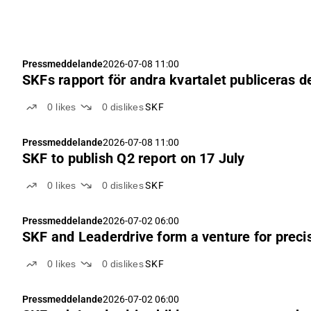
Pressmeddelande
2026-07-08 11:00
SKFs rapport för andra kvartalet publiceras de
0
likes
0
dislikes
SKF
Pressmeddelande
2026-07-08 11:00
SKF to publish Q2 report on 17 July
0
likes
0
dislikes
SKF
Pressmeddelande
2026-07-02 06:00
SKF and Leaderdrive form a venture for prec
0
likes
0
dislikes
SKF
Pressmeddelande
2026-07-02 06:00