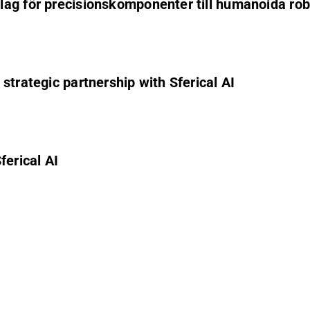
lag för precisionskomponenter till humanoida rob
strategic partnership with Sferical AI
ferical AI