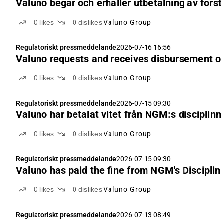
Valuno begär och erhåller utbetalning av för
0
likes
0
dislikes
Valuno Group
Regulatoriskt pressmeddelande
2026-07-16 16:56
Valuno requests and receives disbursement of 
0
likes
0
dislikes
Valuno Group
Regulatoriskt pressmeddelande
2026-07-15 09:30
Valuno har betalat vitet från NGM:s discipli
0
likes
0
dislikes
Valuno Group
Regulatoriskt pressmeddelande
2026-07-15 09:30
Valuno has paid the fine from NGM's Discipl
0
likes
0
dislikes
Valuno Group
Regulatoriskt pressmeddelande
2026-07-13 08:49