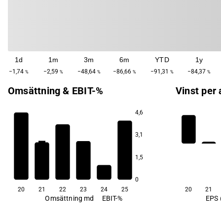
1d
1m
3m
6m
YTD
1y
−1,74
−2,59
−48,64
−86,66
−91,31
−84,37
%
%
%
%
%
%
Omsättning & EBIT-%
Vinst per 
4,6
3,1
2,1
0,6
−0,1
−0,3
1,5
−5,5
−10,3
0
20
21
22
23
24
25
20
21
Omsättning md
EBIT-%
EPS 