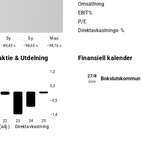
utan gränser. Bolaget grun
Omsättning
2016 och har sitt huvudkont
EBIT%
Stockholm.
P/E
Direktavkastnings- %
3y
5y
Max
−89,43
−98,65
−98,16
%
%
%
aktie & Utdelning
Finansiell kalender
1,2
27/8
Bokslutskommun
2026
0,3
−0,5
−1,4
22
23
24
25
(adj.)
Direktavkastning