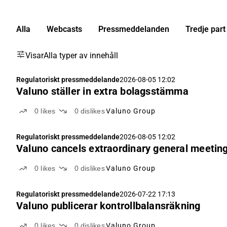
Alla
Webcasts
Pressmeddelanden
Tredje part
Visar
Alla typer av innehåll
Regulatoriskt pressmeddelande
2026-08-05 12:02
Valuno ställer in extra bolagsstämma
0
likes
0
dislikes
Valuno Group
Regulatoriskt pressmeddelande
2026-08-05 12:02
Valuno cancels extraordinary general meetin
0
likes
0
dislikes
Valuno Group
Regulatoriskt pressmeddelande
2026-07-22 17:13
Valuno publicerar kontrollbalansräkning
0
likes
0
dislikes
Valuno Group