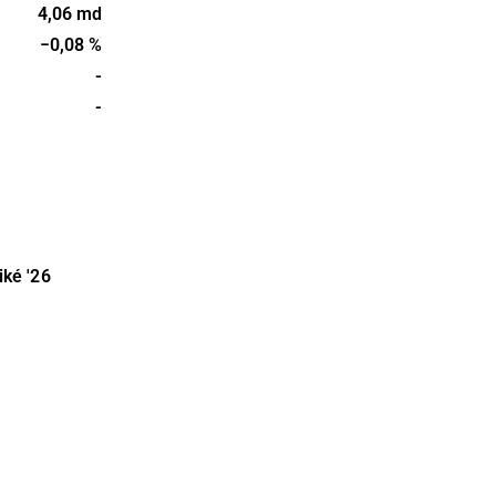
dades år
4,06 md
or i
−0,08 %
-
-
iké
'26