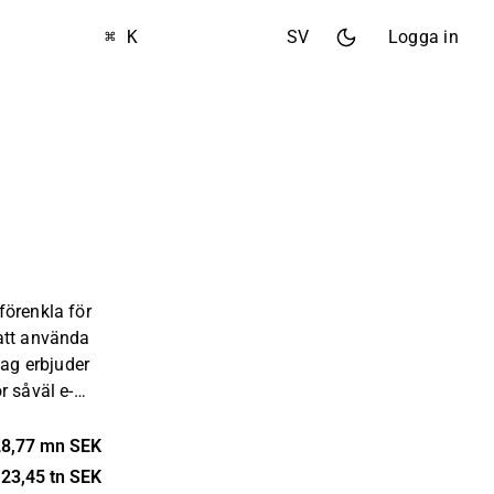
⌘ K
SV
Logga in
förenkla för
 att använda
dag erbjuder
r såväl e-
tovaluta,
a
28,77 mn SEK
en ekonomi
23,45 tn SEK