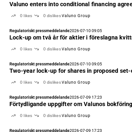
Valuno enters into conditional financing agre
0
likes
0
dislikes
Valuno Group
Regulatoriskt pressmeddelande
2026-07-10 09:05
Lock-up om två år för aktier i föreslagna kvi
0
likes
0
dislikes
Valuno Group
Regulatoriskt pressmeddelande
2026-07-10 09:05
Two-year lock-up for shares in proposed set-
0
likes
0
dislikes
Valuno Group
Regulatoriskt pressmeddelande
2026-07-09 17:23
Förtydligande uppgifter om Valunos bokförin
0
likes
0
dislikes
Valuno Group
Regulatoriskt pressmeddelande
2026-07-09 17:23