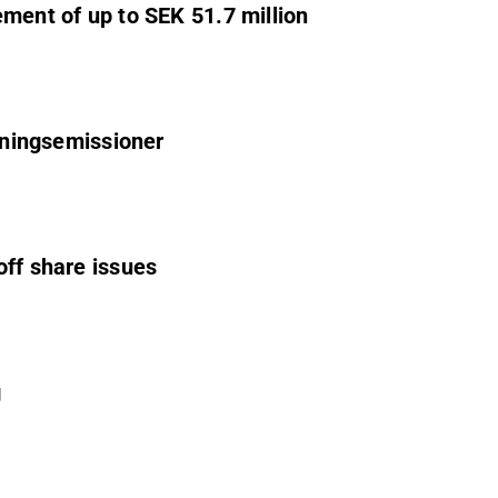
ement of up to SEK 51.7 million
ttningsemissioner
off share issues
g