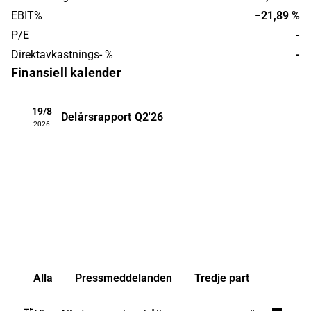
EBIT%
−21,89 %
P/E
-
Direktavkastnings- %
-
Finansiell kalender
19/8
Delårsrapport
Q2'26
2026
Alla
Pressmeddelanden
Tredje part