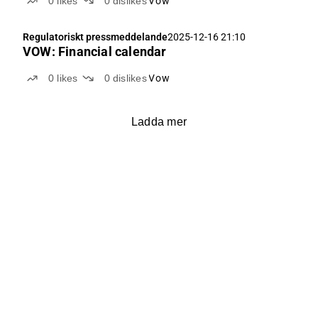
0
likes
0
dislikes
Vow
Regulatoriskt pressmeddelande
2025-12-16 21:10
VOW: Financial calendar
0
likes
0
dislikes
Vow
Ladda mer