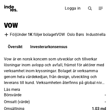
Logga in
VOW
Under
1K
följer bolaget
VOW
Oslo Børs
Industriella V
Följ
Översikt
Investerarkonsensus
Vow är en norsk koncern som utvecklar och tillverkar
lösningar inom avlopp och avfall, främst för aktörer med
verksamhet inom kryssningar. Bolaget är verksamma
genom hela värdekedjan, från design, utveckling och
leverans till kund. Verksamheten återfinns på global nivå
med störst koncentration till Europa och USA. Bolaget
Läs mera
gick tidigare under namnet Scanship Holding och har sitt
Börsvärde
-
huvudkontor i Lysaker, Norge.
Omsatt (värde)
-
Omsättning
1,03 md