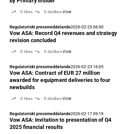
by Primary Insider
0
likes
0
dislikes
Vow
Regulatoriskt pressmeddelande
2026-02-25 06:00
Vow ASA: Record Q4 revenues and strategy
revision concluded
0
likes
0
dislikes
Vow
Regulatoriskt pressmeddelande
2026-02-23 16:05
Vow ASA: Contract of EUR 27 million
awarded for equipment deliveries to four
newbuilds
0
likes
0
dislikes
Vow
Regulatoriskt pressmeddelande
2026-02-17 09:19
Vow ASA: Invitation to presentation of Q4
2025 financial results