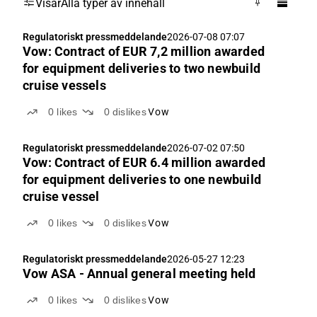
Visar
Alla typer av innehåll
Regulatoriskt pressmeddelande
2026-07-08 07:07
Vow: Contract of EUR 7,2 million awarded
for equipment deliveries to two newbuild
cruise vessels
0
likes
0
dislikes
Vow
Regulatoriskt pressmeddelande
2026-07-02 07:50
Vow: Contract of EUR 6.4 million awarded
for equipment deliveries to one newbuild
cruise vessel
0
likes
0
dislikes
Vow
Regulatoriskt pressmeddelande
2026-05-27 12:23
Vow ASA - Annual general meeting held
0
likes
0
dislikes
Vow