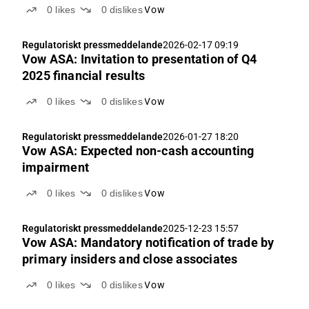
0
likes
0
dislikes
Vow
Regulatoriskt pressmeddelande
2026-02-17 09:19
Vow ASA: Invitation to presentation of Q4
2025 financial results
0
likes
0
dislikes
Vow
Regulatoriskt pressmeddelande
2026-01-27 18:20
Vow ASA: Expected non-cash accounting
impairment
0
likes
0
dislikes
Vow
Regulatoriskt pressmeddelande
2025-12-23 15:57
Vow ASA: Mandatory notification of trade by
primary insiders and close associates
0
likes
0
dislikes
Vow