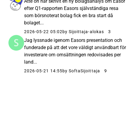
Atte on har skrivit en ny bolagsanalys om Easor
efter Q1-rapporten Easors självständiga resa
som börsnoterat bolag fick en bra start då
bolaget...
2026-05-22 05:02
by Sijoittaja-alokas
3
Jag lyssnade igenom Easors presentation och
funderade på att det vore väldigt användbart för
investerare om omsättningen redovisades per
land...
2026-05-21 14:55
by SoftaSijoittaja
9