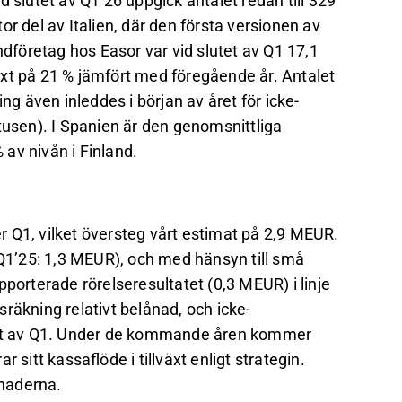
 slutet av Q1’26 uppgick antalet redan till 329
stor del av Italien, där den första versionen av
ndföretag hos Easor var vid slutet av Q1 17,1
lväxt på 21 % jämfört med föregående år. Antalet
ng även inleddes i början av året för icke-
tusen). I Spanien är den genomsnittliga
av nivån i Finland.
 Q1, vilket översteg vårt estimat på 2,9 MEUR.
(Q1’25: 1,3 MEUR), och med hänsyn till små
pporterade rörelseresultatet (0,3 MEUR) i linje
räkning relativt belånad, och icke-
utet av Q1. Under de kommande åren kommer
 sitt kassaflöde i tillväxt enligt strategin.
tnaderna.