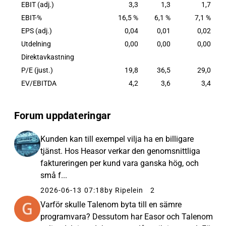
EBIT (adj.)
3,3
1,3
1,7
EBIT-%
16,5 %
6,1 %
7,1 %
EPS (adj.)
0,04
0,01
0,02
Utdelning
0,00
0,00
0,00
Direktavkastning
P/E (just.)
19,8
36,5
29,0
EV/EBITDA
4,2
3,6
3,4
Forum uppdateringar
Kunden kan till exempel vilja ha en billigare
tjänst. Hos Heasor verkar den genomsnittliga
faktureringen per kund vara ganska hög, och
små f...
2026-06-13 07:18
by Ripelein
2
Varför skulle Talenom byta till en sämre
programvara? Dessutom har Easor och Talenom