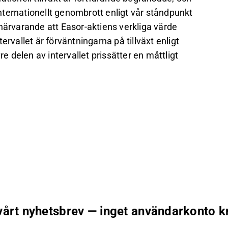
 internationellt genombrott enligt vår ståndpunkt
ör närvarande att Easor-aktiens verkliga värde
ntervallet är förväntningarna på tillväxt enligt
delen av intervallet prissätter en måttligt
 vårt nyhetsbrev — inget användarkonto k