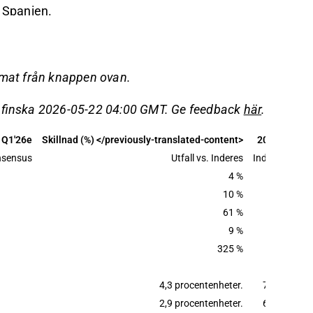
h Spanien.
 MEUR, vilket var bättre än förväntningarna,
l 0,4 MEUR.
 negativt på kort sikt, men den skalbara
rmat från knappen ovan.
ng sikt.
å finska 2026-05-22 04:00 GMT. Ge feedback
här
.
kattade värdeintervallet (0,7-1,5 EUR), och
en köp-rekommendation.
Q1'26e
Skillnad (%) </previously-translated-content>
2026e
sensus
Utfall vs. Inderes
Inderes
det på Inderes
forum
.
4 %
21,9
10 %
12,0
61 %
1,3
9 %
1,2
325 %
0,01
4,3 procentenheter.
7,7 %
2,9 procentenheter.
6,1 %