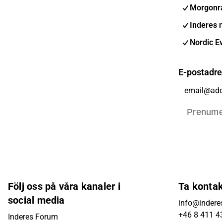
Morgonr
Inderes 
Nordic E
E-postadr
Prenume
Följ oss på våra kanaler i
Ta konta
social media
info@indere
+46 8 411 4
Inderes Forum