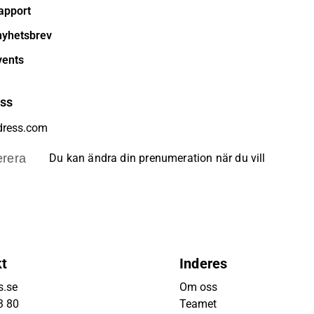
apport
nyhetsbrev
vents
ess
rera
Du kan ändra din prenumeration när du vill
kt
Inderes
s.se
Om oss
3 80
Teamet