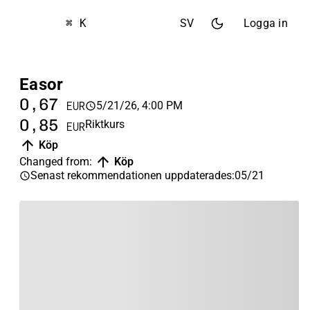
⌘ K
SV
Logga in
Easor
0,67
5/21/26, 4:00 PM
EUR
0,85
Riktkurs
EUR
Köp
Changed from
:
Köp
Senast rekommendationen uppdaterades
:
05/21