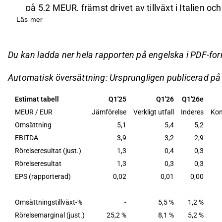
på 5,2 MEUR, främst drivet av tillväxt i Italien oc
Läs mer
Det jämförbara EBITDA-resultatet uppgick till 3,2
medan det jämförbara rörelseresultatet sjönk til
Företagets tillväxtsatsningar påverkar resultatet
Du kan ladda ner hela rapporten på engelska i PDF-fo
SaaS-affärsmodellen ger god vinstpotential på lå
Automatisk översättning: Ursprungligen publicerad p
Aktien prissätts nära den nedre delen av det upps
Inderes upprepar sin riktkurs på 0,85 EUR med 
Estimat tabell
Q1'25
Q1'26
Q1'26e
MEUR / EUR
Jämförelse
Verkligt utfall
Inderes
Kon
Detta innehåll är skapat av AI. Du kan lämna feedback om 
Omsättning
5,1
5,4
5,2
EBITDA
3,9
3,2
2,9
Rörelseresultat (just.)
1,3
0,4
0,3
Rörelseresultat
1,3
0,3
0,3
EPS (rapporterad)
0,02
0,01
0,00
Omsättningstillväxt-%
-
5,5 %
1,2 %
Rörelsemarginal (just.)
25,2 %
8,1 %
5,2 %