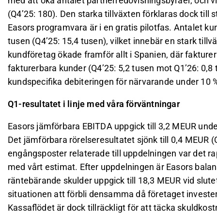
med att öka antalet partnerredovisningsbyråer, och vid
(Q4’25: 180). Den starka tillväxten förklaras dock till 
Easors programvara är i en gratis pilotfas. Antalet ku
tusen (Q4’25: 15,4 tusen), vilket innebär en stark til
kundföretag ökade framför allt i Spanien, där faktureri
fakturerbara kunder (Q4’25: 5,2 tusen mot Q1’26: 0,8 
kundspecifika debiteringen för närvarande under 10 % 
Q1-resultatet i linje med våra förväntningar
Easors jämförbara EBITDA uppgick till 3,2 MEUR under
Det jämförbara rörelseresultatet sjönk till 0,4 MEUR 
engångsposter relaterade till uppdelningen var det ra
med vårt estimat. Efter uppdelningen är Easors balans
räntebärande skulder uppgick till 18,3 MEUR vid sl
situationen att förbli densamma då företaget investerar
Kassaflödet är dock tillräckligt för att täcka skuldkos