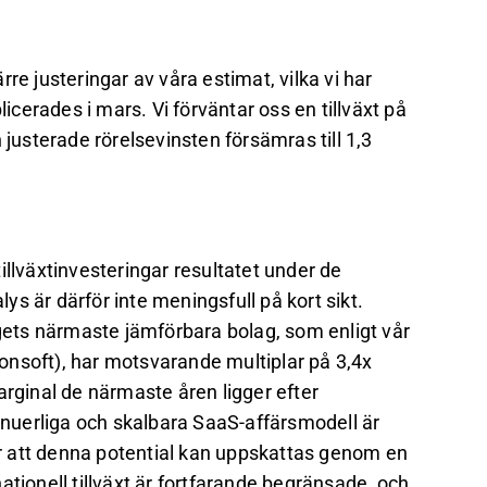
re justeringar av våra estimat, vilka vi har
icerades i mars. Vi förväntar oss en tillväxt på
 justerade rörelsevinsten försämras till 1,3
illväxtinvesteringar resultatet under de
s är därför inte meningsfull på kort sikt.
agets närmaste jämförbara bolag, som enligt vår
onsoft), har motsvarande multiplar på 3,4x
arginal de närmaste åren ligger efter
nuerliga och skalbara SaaS-affärsmodell är
ser att denna potential kan uppskattas genom en
ationell tillväxt är fortfarande begränsade, och