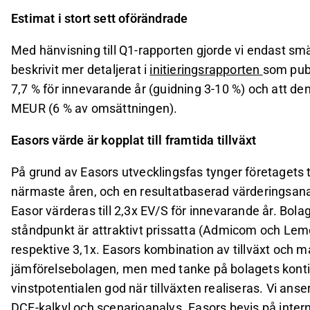
Estimat i stort sett oförändrade
Med hänvisning till Q1-rapporten gjorde vi endast smär
beskrivit mer detaljerat i
initieringsrapporten
som publ
7,7 % för innevarande år (guidning 3-10 %) och att den
MEUR (6 % av omsättningen).
Easors värde är kopplat till framtida tillväxt
På grund av Easors utvecklingsfas tynger företagets t
närmaste åren, och en resultatbaserad värderingsanaly
Easor värderas till 2,3x EV/S för innevarande år. Bol
ståndpunkt är attraktivt prissatta (Admicom och Lem
respektive 3,1x. Easors kombination av tillväxt och m
jämförelsebolagen, men med tanke på bolagets konti
vinstpotentialen god när tillväxten realiseras. Vi an
DCF-kalkyl och scenarioanalys. Easors bevis på intern