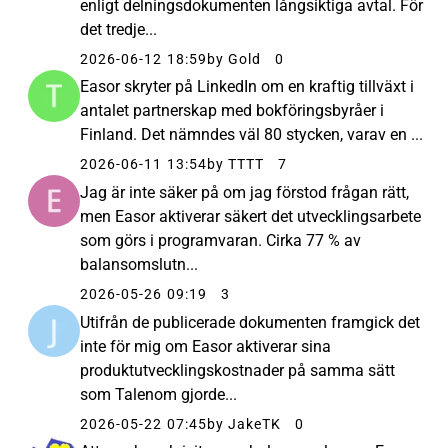
enligt delningsdokumenten långsiktiga avtal. För
det tredje...
2026-06-12 18:59
by Gold
0
Easor skryter på LinkedIn om en kraftig tillväxt i
antalet partnerskap med bokföringsbyråer i
Finland. Det nämndes väl 80 stycken, varav en ...
2026-06-11 13:54
by TTTT
7
Jag är inte säker på om jag förstod frågan rätt,
men Easor aktiverar säkert det utvecklingsarbete
som görs i programvaran. Cirka 77 % av
balansomslutn...
2026-05-26 09:19
3
Utifrån de publicerade dokumenten framgick det
inte för mig om Easor aktiverar sina
produktutvecklingskostnader på samma sätt
som Talenom gjorde...
2026-05-22 07:45
by JakeTK
0