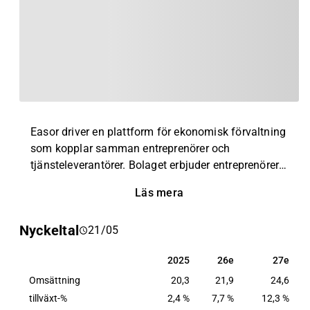
Easor driver en plattform för ekonomisk förvaltning
som kopplar samman entreprenörer och
tjänsteleverantörer. Bolaget erbjuder entreprenörer
ett verktyg för att hantera sin ekonomi och ger
Läs mera
redovisningsbyråer och tjänsteleverantörer
möjligheter att växa. Easor betjänar små och
Nyckeltal
21/05
medelstora företagskunder och
redovisningsbyråpartners. Verksamheten bedrivs i
2025
26e
27e
2025
26e
27e
Finland, Sverige och i ett antal länder runtom
Omsättning
Europa.
20,3
21,9
24,6
tillväxt-%
2,4 %
7,7 %
12,3 %