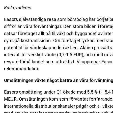
Källa: Inderes
Easors självständiga resa som börsbolag har börjat b
siffror än våra förväntningar. Den stora bilden i föret
satsar företaget allt på tillväxt och byggandet av inter
syns på kostnadssidan. Om företaget lyckas med stark 
potential för värdeskapande i aktien. Aktien prissätt
intervall för verkligt värde (0,7-1,5 EUR), och med nuv
reward-förhållandet som attraktivt. Vi upprepar Easor
rekommendation.
Omsättningen växte något bättre än våra förväntnin
Easors omsättning under Q1 ökade med 5,5 % till 5,4 
MEUR. Omsättningen kom som förväntat fortfarande ti
internationella distributionskanaler pågår och tillväxt