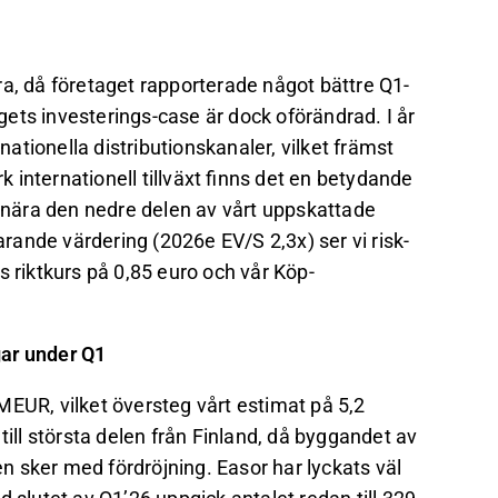
ra, då företaget rapporterade något bättre Q1-
agets investerings-case är dock oförändrad. I år
nationella distributionskanaler, vilket främst
internationell tillväxt finns det en betydande
s nära den nedre delen av vårt uppskattade
arande värdering (2026e EV/S 2,3x) ser vi risk-
s riktkurs på 0,85 euro och vår Köp-
gar under Q1
MEUR, vilket översteg vårt estimat på 5,2
ll största delen från Finland, då byggandet av
en sker med fördröjning. Easor har lyckats väl