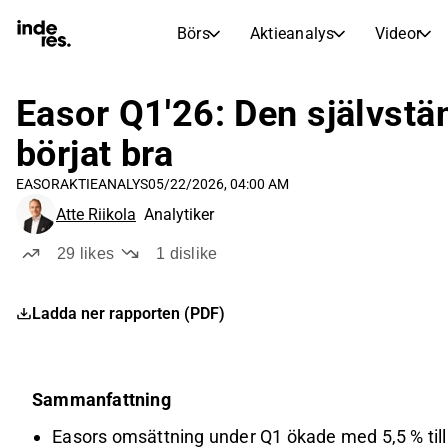
Börs
Aktieanalys
Videor
AKTIEMARKNADER
AKTIEFORSKNING
inderesTV
Aktiejämförelse
Easor Q1'26: Den självstä
Börs
Aktieanalys
börjat bra
Transkriptioner
Earnings Season
EASOR
AKTIEANALYS
05/22/2026, 04:00 AM
Morgonrapport
Artiklar
Atte Riikola
Analytiker
Compound Interest Calculat
Börskalender
Portfölj
29
likes
1
dislike
Inderes modellportfölj
Ladda ner rapporten (PDF)
Utdelningskalender
Kommande och tidigare utdelningar
Sammanfattning
Easors omsättning under Q1 ökade med 5,5 % till