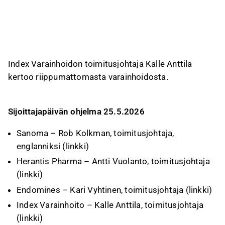
läpinäkyvyyttä yhteistyökumppaneiden
ratkaisuilla.
Yhtiö tarjoaa varainhoitoa kahdella mallilla:
täyden valtakirjan hoidolla tai konsultoivasti
yhdessä asiakkaan kanssa. Esityksen mukaan
Index Varainhoidon toimitusjohtaja Kalle Anttila
varainhoitajien keskimääräinen kokemus on yli
kertoo riippumattomasta varainhoidosta.
20 vuotta, ja kulut raportoidaan asiakkaille
kuukausittain.
Sijoittajapäivän ohjelma 25.5.2026
Tämä sisältö on tekoälyn tuottamaa videon transkriptin pohjalta. Voit
antaa siitä palautetta Inderesin foorumilla. Anna siihen liittyvää
palautetta
Inderesin foorumilla
.
Sanoma – Rob Kolkman, toimitusjohtaja,
englanniksi (
linkki
)
Herantis Pharma – Antti Vuolanto, toimitusjohtaja
(
linkki
)
Endomines – Kari Vyhtinen, toimitusjohtaja (
linkki
)
Index Varainhoito – Kalle Anttila, toimitusjohtaja
(
linkki
)