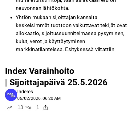
muita eturistiriitoja, vaan asiakkaan etu on
neuvonnan lähtökohta.
Yhtiön mukaan sijoittajan kannalta
keskeisimmät tuottoon vaikuttavat tekijät ovat
allokaatio, sijoitussuunnitelmassa pysyminen,
kulut, verot ja käyttäytyminen
markkinatilanteissa. Esityksessä viitattiin
tutkimusnäyttöön, jonka mukaan
indeksisijoittaminen on pitkällä aikavälillä
Index Varainhoito
useimmissa omaisuusluokissa aktiivisia
| Sijoittajapäivä 25.5.2026
rahastoja johdonmukaisempi vaihtoehto.
Index Varainhoito sanoo toteuttavansa listatut
Inderes
korko-, osake- ja likvidit vaihtoehtoiset
06/02/2026, 06:20 AM
sijoitukset indeksisijoittamisen periaatteilla.
13
1
likes
dislike
Listaamattomissa vaihtoehtoisissa
sijoituksissa yhtiö kertoo painottavansa
hajautusta, yksinkertaista rakennetta ja