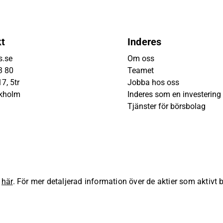
kt
Inderes
s.se
Om oss
3 80
Teamet
7, 5tr
Jobba hos oss
ckholm
Inderes som en investering
Tjänster för börsbolag
s
här
. För mer detaljerad information över de aktier som aktivt
lla rättigheter förbehållna.