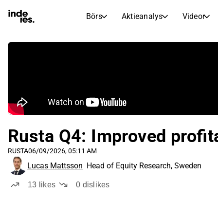
Börs
Aktieanalys
Videor
AKTIEMARKNADER
AKTIEFORSKNING
inderesTV
Aktiejämförelse
Börs
Aktieanalys
Transkriptioner
Earnings Season
Morgonrapport
Artiklar
Compound Interest Calculat
Börskalender
Portfölj
Rusta Q4: Improved profita
Inderes modellportfölj
RUSTA
06/09/2026, 05:11 AM
Utdelningskalender
Lucas Mattsson
Head of Equity Research, Sweden
Kommande och tidigare utdelningar
13
likes
0
dislikes