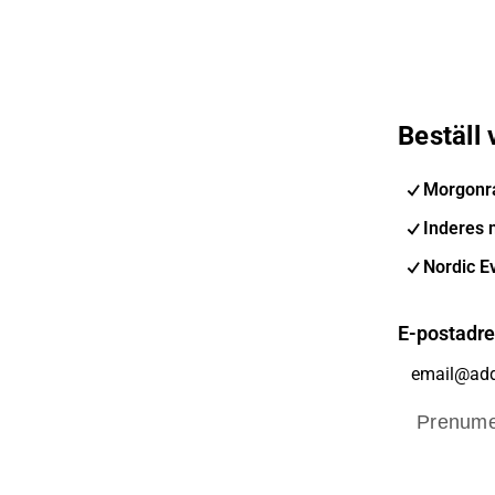
Beställ
Morgonr
Inderes 
Nordic E
E-postadr
Prenume