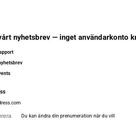
 vårt nyhetsbrev — inget användarkonto k
apport
nyhetsbrev
vents
ess
rera
Du kan ändra din prenumeration när du vill