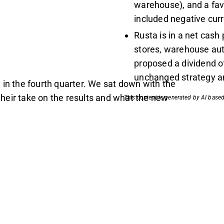
warehouse), and a favo
included negative cu
Rusta is in a net cash p
stores, warehouse aut
proposed a dividend o
unchanged strategy an
 in the fourth quarter. We sat down with the
heir take on the results and what the new
This content is generated by AI based