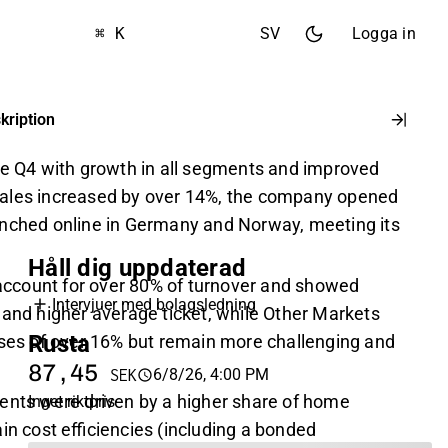
⌘ K
SV
Logga in
kription
le Q4 with growth in all segments and improved
ar sales increased by over 14%, the company opened
nched online in Germany and Norway, meeting its
Håll dig uppdaterad
count for over 80% of turnover and showed
Intervjuer med bolagsledning
c and higher average ticket, while Other Markets
Rusta
ases of over 16% but remain more challenging and
87,45
6/8/26, 4:00 PM
SEK
ments were driven by a higher share of home
Inget riktpris
in cost efficiencies (including a bonded