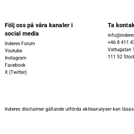
Följ oss på våra kanaler i
Ta konta
social media
info@indere
+46 8 411 4
Inderes Forum
Vattugatan 1
Youtube
111 52 Sto
Instagram
Facebook
X (Twitter)
Inderes disclaimer gällande utförda aktieanalyser kan läsa
bolagsspecifika sida på Inderes webbplats.
© Inderes Oyj. A