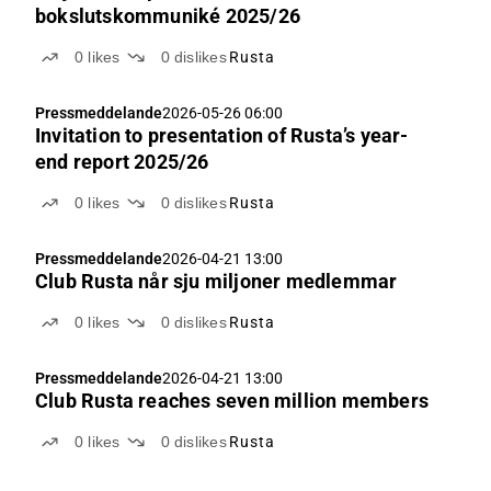
bokslutskommuniké 2025/26
0
likes
0
dislikes
Rusta
Pressmeddelande
2026-05-26 06:00
Invitation to presentation of Rusta’s year-
end report 2025/26
0
likes
0
dislikes
Rusta
Pressmeddelande
2026-04-21 13:00
Club Rusta når sju miljoner medlemmar
0
likes
0
dislikes
Rusta
Pressmeddelande
2026-04-21 13:00
Club Rusta reaches seven million members
0
likes
0
dislikes
Rusta