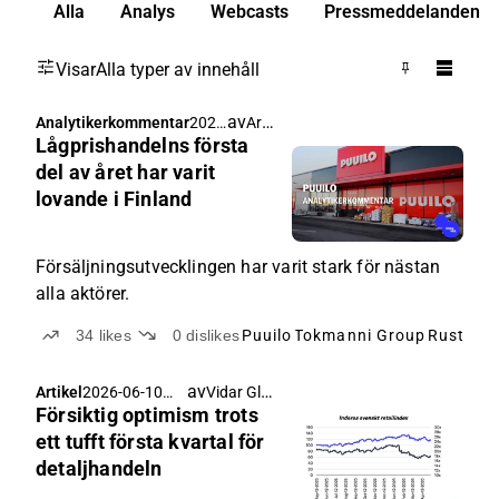
Alla
Analys
Webcasts
Pressmeddelanden
Visar
Alla typer av innehåll
av
Arttu Heikura
Analytikerkommentar
2026
Lågprishandelns första
-06-
15
del av året har varit
05:3
lovande i Finland
6
Försäljningsutvecklingen har varit stark för nästan
alla aktörer.
34
likes
0
dislikes
Puuilo
Tokmanni Group
Rusta
Cl
av
Vidar Glans
Artikel
2026-06-10
Försiktig optimism trots
06:11
ett tufft första kvartal för
detaljhandeln