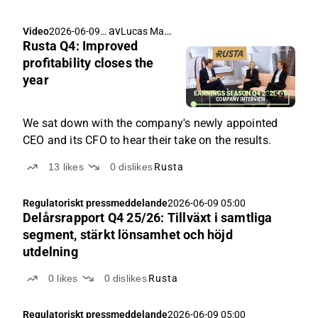
av
Lucas Mattsson
Video
2026-06-09
Rusta Q4: Improved
05:11
profitability closes the
year
8:59
We sat down with the company's newly appointed
CEO and its CFO to hear their take on the results.
13
likes
0
dislikes
Rusta
Regulatoriskt pressmeddelande
2026-06-09 05:00
Delårsrapport Q4 25/26: Tillväxt i samtliga
segment, stärkt lönsamhet och höjd
utdelning
0
likes
0
dislikes
Rusta
Regulatoriskt pressmeddelande
2026-06-09 05:00