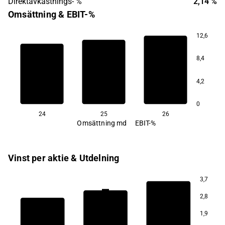
Direktavkastnings- %
2,14 %
Omsättning & EBIT-%
12,6
7,6
8,4
7,2
4,2
6,8
0
24
25
26
Omsättning md
EBIT-%
Vinst per aktie & Utdelning
3,7
1,8
2,8
1,8
1,9