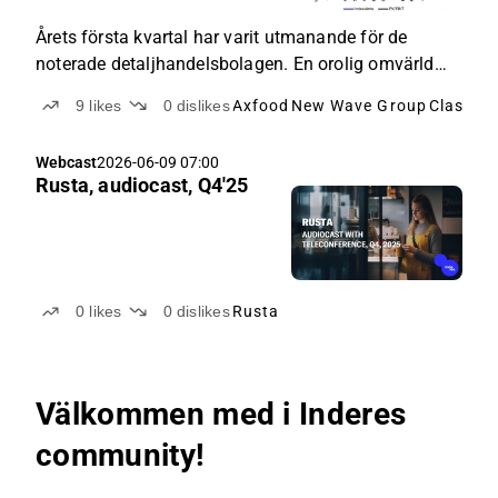
Årets första kvartal har varit utmanande för de
noterade detaljhandelsbolagen. En orolig omvärld
har satt press på konsumenten, som i hög grad
9
likes
0
dislikes
Axfood
New Wave Group
Clas Ohl
bortprioriterat icke-nödvändiga inköp till förmån för
det vardagliga. Dagligvaror och lågprisalternativ har
Webcast
2026-06-09 07:00
tagit tydlig prioritet över investeringar i
Rusta, audiocast, Q4'25
sällanköpsvaror som elektronik och varor till
hemmet.
0
likes
0
dislikes
Rusta
Välkommen med i Inderes
community!