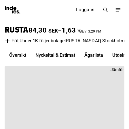
Logga in
RUSTA
84,30
−1,63
SEK
%
8/7, 3:29 PM
Under
1K
följer bolaget
RUSTA
NASDAQ Stockholm
Å
Följ
Översikt
Nyckeltal & Estimat
Ägarlista
Utdelni
Jämför