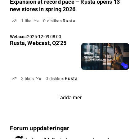
Expansion at record pace – Rusta opens 13
new stores in spring 2026
1
like
0
dislikes
Rusta
Webcast
2025-12-09 08:00
Rusta, Webcast, Q2'25
2
likes
0
dislikes
Rusta
Ladda mer
Forum uppdateringar