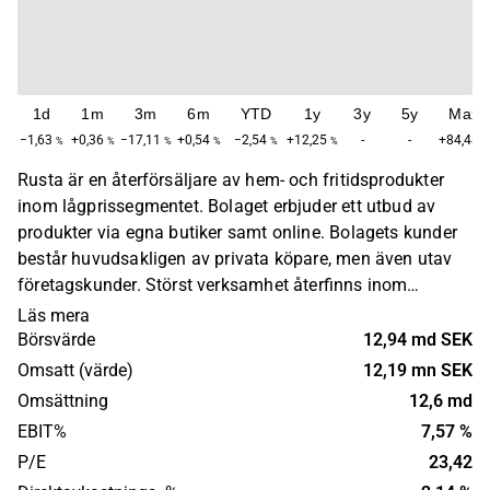
1d
1m
3m
6m
YTD
1y
3y
5y
Max
−1,63
+0,36
−17,11
+0,54
−2,54
+12,25
-
-
+84,48
%
%
%
%
%
%
%
Rusta är en återförsäljare av hem- och fritidsprodukter
inom lågprissegmentet. Bolaget erbjuder ett utbud av
produkter via egna butiker samt online. Bolagets kunder
består huvudsakligen av privata köpare, men även utav
företagskunder. Störst verksamhet återfinns inom
Sverige, Norge, Finland och Tyskland. Rusta grundades
Läs mera
1986 och har sitt huvudkontor i Upplands Väsby.
Börsvärde
12,94 md SEK
Omsatt (värde)
12,19 mn SEK
Omsättning
12,6 md
EBIT%
7,57 %
P/E
23,42