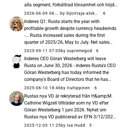
alla segment, förbättrad lönsamhet och höjd
utdelning Rusta ökade försäljningen i alla
2026-06-09 06:05
by Sijoittaja-alokas
6
segment och förbättrade lönsamheten under
Inderes Q1: Rusta starts the year with
det fjärde kvartalet 2025/26, februari...
profitable growth despite currency headwinds
-... Rusta increased sales during the first
quarter of 2025/26, May to July. Net sales
excluding currency effects increased by 6.0
2025-09-11 07:05
by supremegod
6
percent (3.5). Net sales amounted to MSEK
Inderes CEO Göran Westerberg will leave
3,174 (3,069), an increase...
Rusta on June 30, 2026 - Inderes Rusta's CEO
Göran Westerberg has today informed the
company's Board of Directors that he has
decided to leave his position in the middle of
2025-06-10 18:46
by Ituhippinen
6
next year, no later than June 30, 2026. The
Rustas nya VD är rekryterad från H&amp;M.
Board ... Långvarig VD ...
Cathrine Wigzell tillträder som ny VD efter
Göran Westerberg 1 juni 2026. Nyhet om
Rustas nya VD publicerad av EFN 3/12/2025:
Cathrine Wigzell ny vd för Rusta | EFN.se
2025-12-03 11:25
by Isa Hudd
5