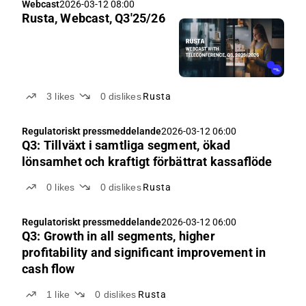
Webcast
2026-03-12 08:00
Rusta, Webcast, Q3'25/26
3
likes
0
dislikes
Rusta
Regulatoriskt pressmeddelande
2026-03-12 06:00
Q3: Tillväxt i samtliga segment, ökad
lönsamhet och kraftigt förbättrat kassaflöde
0
likes
0
dislikes
Rusta
Regulatoriskt pressmeddelande
2026-03-12 06:00
Q3: Growth in all segments, higher
profitability and significant improvement in
cash flow
1
like
0
dislikes
Rusta