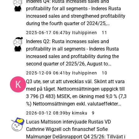
Inderes Q4: Rusta increases sales and
profitability for all segments - Inderes Rusta
increased sales and strengthened profitability
during the fourth quarter of 2024/25,
February to April. Net sales amounted to
2025-06-17 06:47
by Ituhippinen
11
MSEK 2,553 (2,268), an increase of 12.6
Inderes Q2: Rusta increases sales and
percent compared to... Sammanfattning...
profitability in all segments - Inderes Rusta
increased sales and profitability during the
second quarter of 2025/26, August to
October. Net sales excluding currency effects
2025-12-09 06:41
by Ituhippinen
10
increased by 9.3 percent (5.1). Net sales
Q3 ute, ser ut att utvecklas väl. Skönt att vara
amounted to MSEK... Fin EPS...
med på tåget. Nettoomsättningen uppgick till
3 796 (3 483) MSEK, en ökning med 9,0 % (7,3
%) Nettoomsättningen exkl. valutaeffekter
ökade under kvartalet med 10,5 % (7,6 %) LFL-
2026-03-12 08:39
by kimsku
9
försäljningen exkl. valutaeffekter ökade med
Lucas Mattsson intervjuade Rustas VD
6,5 % (4,...
Cathrine Wigzell och finanschef Sofie
Malmunger Delårsrapport Q4 25/26: Tillväxt i