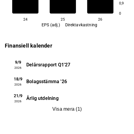
0,9
1,5
0
24
25
26
EPS (adj.)
Direktavkastning
Finansiell kalender
9/9
Delårsrapport
Q1'27
2026
18/9
Bolagsstämma
'26
2026
21/9
Årlig utdelning
2026
Visa mera
(
1
)