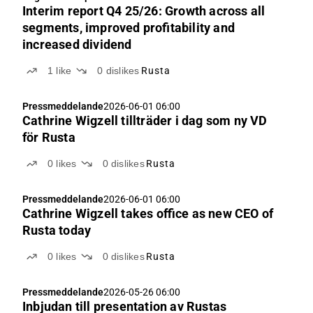
Interim report Q4 25/26: Growth across all
segments, improved profitability and
increased dividend
1
like
0
dislikes
Rusta
Pressmeddelande
2026-06-01 06:00
Cathrine Wigzell tillträder i dag som ny VD
för Rusta
0
likes
0
dislikes
Rusta
Pressmeddelande
2026-06-01 06:00
Cathrine Wigzell takes office as new CEO of
Rusta today
0
likes
0
dislikes
Rusta
Pressmeddelande
2026-05-26 06:00
Inbjudan till presentation av Rustas