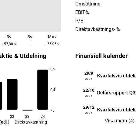
handelsbolag. Logistea gru
Omsättning
2002 och har sitt huvudkont
EBIT%
Stockholm.
P/E
Direktavkastnings- %
3y
5y
Max
+57,88
-
−55,95
%
%
aktie & Utdelning
Finansiell kalender
0,9
29/9
Kvartalsvis utdel
2026
22/10
0,4
Delårsrapport
Q3
0,6
2026
29/12
Kvartalsvis utdel
−0
2026
22
23
24
Visa mera
(
4
)
(adj.)
Direktavkastning