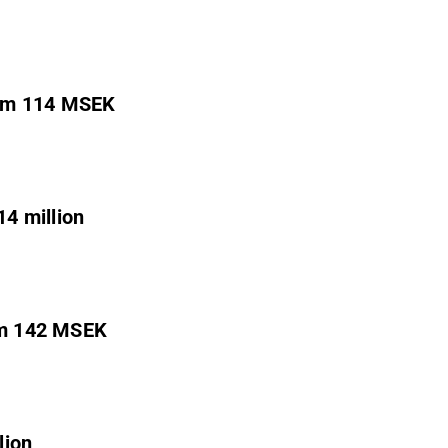
e om 114 MSEK
14 million
 om 142 MSEK
lion