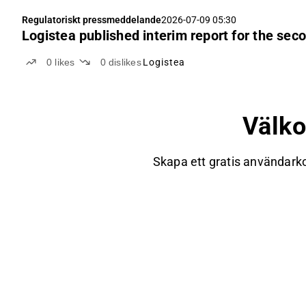
Regulatoriskt pressmeddelande
2026-07-09 05:30
Logistea published interim report for the sec
0
likes
0
dislikes
Logistea
Välk
Skapa ett gratis användarko