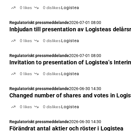
0
likes
0
dislikes
Logistea
Regulatoriskt pressmeddelande
2026-07-01 08:00
Inbjudan till presentation av Logisteas delårsr
0
likes
0
dislikes
Logistea
Regulatoriskt pressmeddelande
2026-07-01 08:00
Invitation to presentation of Logistea’s Inter
0
likes
0
dislikes
Logistea
Regulatoriskt pressmeddelande
2026-06-30 14:30
Changed number of shares and votes in Logi
0
likes
0
dislikes
Logistea
Regulatoriskt pressmeddelande
2026-06-30 14:30
Förändrat antal aktier och röster i Logistea