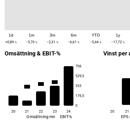
1d
1m
3m
6m
YTD
1y
+0,89
−5,70
−2,31
−6,61
−5,44
−17,72
%
%
%
%
%
%
Omsättning & EBIT-%
Vinst per 
706
529,5
73,7
67,2
57,6
353
44,1
176,5
−21,4
0
20
21
22
23
24
20
21
Omsättning mn
EBIT-%
EPS 