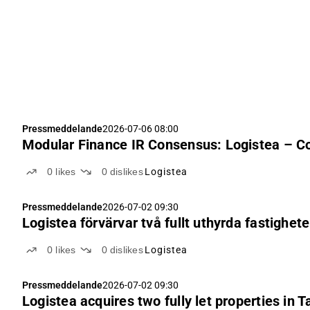
Pressmeddelande
2026-07-06 08:00
Modular Finance IR Consensus: Logistea – C
0
likes
0
dislikes
Logistea
Pressmeddelande
2026-07-02 09:30
Logistea förvärvar två fullt uthyrda fastigh
0
likes
0
dislikes
Logistea
Pressmeddelande
2026-07-02 09:30
Logistea acquires two fully let properties in 