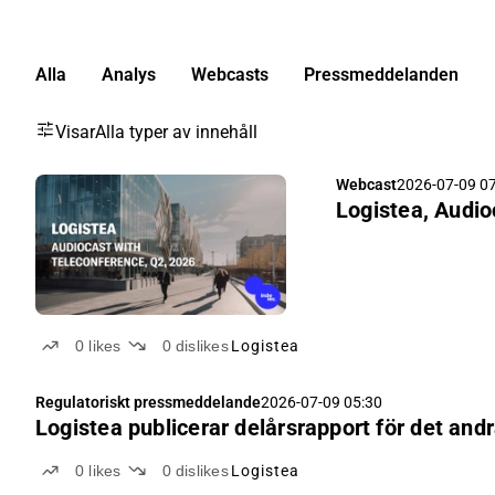
Alla
Analys
Webcasts
Pressmeddelanden
Visar
Alla typer av innehåll
Webcast
2026-07-09 0
Logistea, Audio
0
likes
0
dislikes
Logistea
Regulatoriskt pressmeddelande
2026-07-09 05:30
Logistea publicerar delårsrapport för det and
0
likes
0
dislikes
Logistea