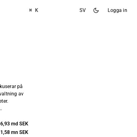
⌘ K
SV
Logga in
kuserar på
valtning av
eter.
ör lager och
er utgörs
6,93 md SEK
-
1,58 mn SEK