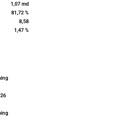
ndades år
1,07 md
or i
81,72 %
8,58
1,47 %
ning
'26
ning