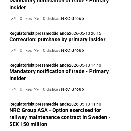
Mandatory notification of trade - Primary
insider
0
likes
0
dislikes
NRC Group
Regulatoriskt pressmeddelande
2026-05-13 20:15
Correction: purchase by primary insider
0
likes
0
dislikes
NRC Group
Regulatoriskt pressmeddelande
2026-05-13 14:40
Mandatory notification of trade - Primary
insider
0
likes
0
dislikes
NRC Group
Regulatoriskt pressmeddelande
2026-05-13 11:40
NRC Group ASA - Option exercised for
railway maintenance contract in Sweden -
SEK 150 million