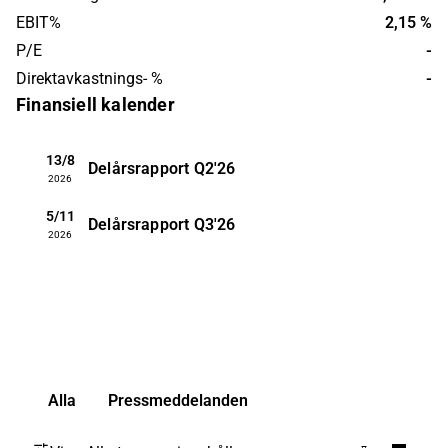
EBIT%
2,15 %
P/E
-
Direktavkastnings- %
-
Finansiell kalender
13/8
Delårsrapport
Q2'26
2026
5/11
Delårsrapport
Q3'26
2026
Alla
Pressmeddelanden