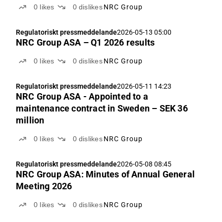
0
likes
0
dislikes
NRC Group
Regulatoriskt pressmeddelande
2026-05-13 05:00
NRC Group ASA – Q1 2026 results
0
likes
0
dislikes
NRC Group
Regulatoriskt pressmeddelande
2026-05-11 14:23
NRC Group ASA - Appointed to a
maintenance contract in Sweden – SEK 36
million
0
likes
0
dislikes
NRC Group
Regulatoriskt pressmeddelande
2026-05-08 08:45
NRC Group ASA: Minutes of Annual General
Meeting 2026
0
likes
0
dislikes
NRC Group