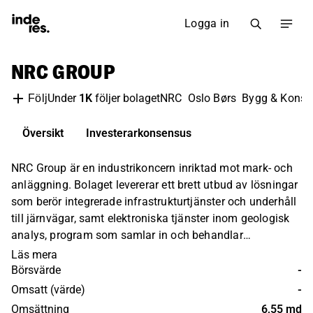
Logga in
NRC GROUP
Under
1K
följer bolaget
NRC
Oslo Børs
Bygg & Konstr
Följ
Översikt
Investerarkonsensus
NRC Group är en industrikoncern inriktad mot mark- och
anläggning. Bolaget levererar ett brett utbud av lösningar
som berör integrerade infrastrukturtjänster och underhåll
till järnvägar, samt elektroniska tjänster inom geologisk
analys, program som samlar in och behandlar
information för olika infrastrukturprojekt. Störst
Läs mera
verksamhet återfinns inom den nordiska marknaden.
Börsvärde
-
Bolaget grundades 1966 och har sitt huvudkontor i
Omsatt (värde)
-
Lysaker.
Omsättning
6,55 md