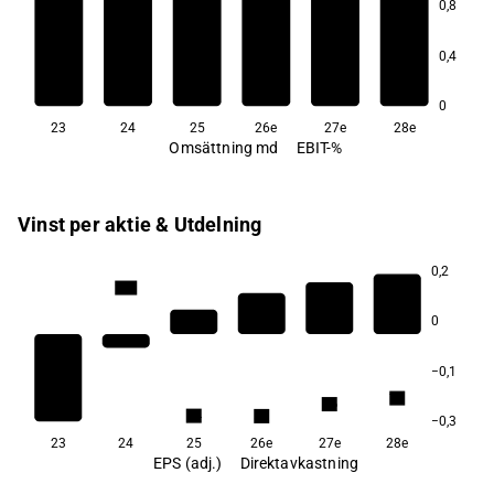
0,8
2,8
0,4
1,3
0
23
24
25
26e
27e
28e
Omsättning md
EBIT-%
Vinst per aktie & Utdelning
0,2
18,2
0
−0,1
7,2
6,6
5,4
5,4
−0,3
23
24
25
26e
27e
28e
EPS (adj.)
Direktavkastning