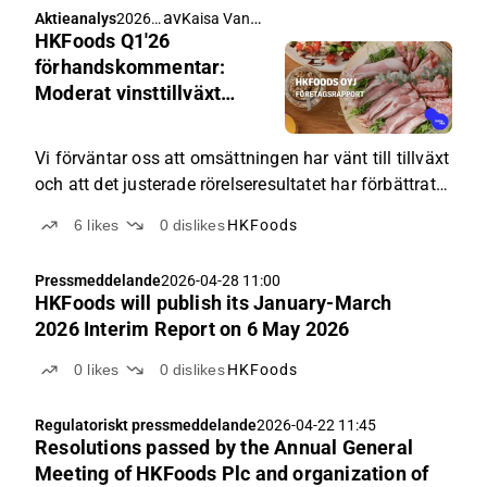
av
Kaisa Vanha-Perttula
,
Aktieanalys
2026-
Pauli Lohi
HKFoods Q1'26
04-28
17:00
förhandskommentar:
Moderat vinsttillväxt
förväntas
Vi förväntar oss att omsättningen har vänt till tillväxt
och att det justerade rörelseresultatet har förbättrats
från jämförelseperioden, med stöd av operationell
6
likes
0
dislikes
HKFoods
effektivitet och en bättre försäljningsfördelning.
Pressmeddelande
2026-04-28 11:00
HKFoods will publish its January-March
2026 Interim Report on 6 May 2026
0
likes
0
dislikes
HKFoods
Regulatoriskt pressmeddelande
2026-04-22 11:45
Resolutions passed by the Annual General
Meeting of HKFoods Plc and organization of