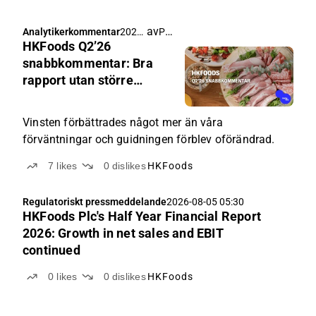
av
Pauli Lohi
Analytikerkommentar
2026-
HKFoods Q2’26
08-05
05:54
snabbkommentar: Bra
rapport utan större
överraskningar
Vinsten förbättrades något mer än våra
förväntningar och guidningen förblev oförändrad.
7
likes
0
dislikes
HKFoods
Regulatoriskt pressmeddelande
2026-08-05 05:30
HKFoods Plc's Half Year Financial Report
2026: Growth in net sales and EBIT
continued
0
likes
0
dislikes
HKFoods