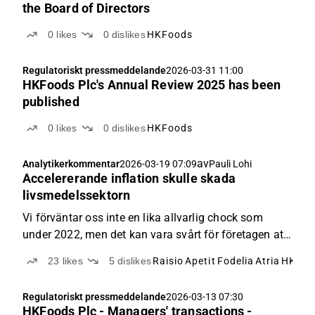
the Board of Directors
0
likes
0
dislikes
HKFoods
Regulatoriskt pressmeddelande
2026-03-31 11:00
HKFoods Plc's Annual Review 2025 has been
published
0
likes
0
dislikes
HKFoods
av
Analytikerkommentar
2026-03-19 07:09
Pauli Lohi
Accelererande inflation skulle skada
livsmedelssektorn
Vi förväntar oss inte en lika allvarlig chock som
under 2022, men det kan vara svårt för företagen att
nå sina prognoser som förutspår stigande vinster.
23
likes
5
dislikes
Raisio
Apetit
Fodelia
Atria
HKFoo
Regulatoriskt pressmeddelande
2026-03-13 07:30
HKFoods Plc - Managers' transactions -