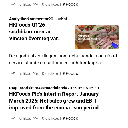
begränsar lutningen på resultatförbättringen för
5
likes
0
dislikes
HKFoods
innevarande år.
av
Kaisa Vanha-Perttula
Analytikerkommentar
202
HKFoods Q1’26
6-
05-
snabbkommentar:
06
Vinsten översteg vår
06:
förväntning något
37
Den goda utvecklingen inom detaljhandeln och food
service stödde omsättningen, och företagets
effektiviseringsåtgärder kompenserade
7
likes
0
dislikes
HKFoods
framgångsrikt för de ökade kostnaderna.
Regulatoriskt pressmeddelande
2026-05-06 05:30
HKFoods Plc's Interim Report January-
March 2026: Net sales grew and EBIT
improved from the comparison period
0
likes
0
dislikes
HKFoods