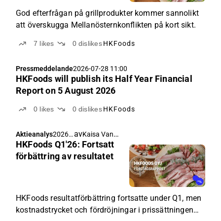
God efterfrågan på grillprodukter kommer sannolikt
att överskugga Mellanösternkonflikten på kort sikt.
7
likes
0
dislikes
HKFoods
Pressmeddelande
2026-07-28 11:00
HKFoods will publish its Half Year Financial
Report on 5 August 2026
0
likes
0
dislikes
HKFoods
av
Kaisa Vanha-Perttula
,
Aktieanalys
2026-
Pauli Lohi
HKFoods Q1'26: Fortsatt
05-06
15:57
förbättring av resultatet
HKFoods resultatförbättring fortsatte under Q1, men
kostnadstrycket och fördröjningar i prissättningen