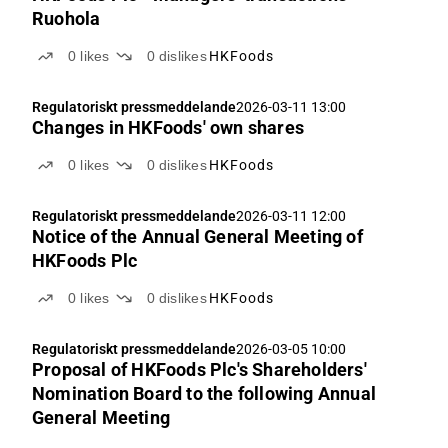
Ruohola
0
likes
0
dislikes
HKFoods
Regulatoriskt pressmeddelande
2026-03-11 13:00
Changes in HKFoods' own shares
0
likes
0
dislikes
HKFoods
Regulatoriskt pressmeddelande
2026-03-11 12:00
Notice of the Annual General Meeting of
HKFoods Plc
0
likes
0
dislikes
HKFoods
Regulatoriskt pressmeddelande
2026-03-05 10:00
Proposal of HKFoods Plc's Shareholders'
Nomination Board to the following Annual
General Meeting