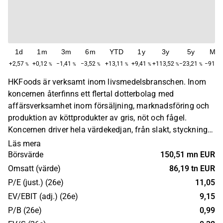
1d
1m
3m
6m
YTD
1y
3y
5y
Ma
+2,57
+0,12
−1,41
−3,52
+13,11
+9,41
+113,52
−23,21
−91,7
%
%
%
%
%
%
%
%
HKFoods är verksamt inom livsmedelsbranschen. Inom
koncernen återfinns ett flertal dotterbolag med
affärsverksamhet inom försäljning, marknadsföring och
produktion av köttprodukter av gris, nöt och fågel.
Koncernen driver hela värdekedjan, från slakt, styckning
till förädling och vidareförsäljning av råvarorna. HKFoods
Läs mera
innehar störst verksamhet inom den nordiska marknaden.
Börsvärde
150,51 mn EUR
Huvudkontoret ligger i Turku.
Omsatt (värde)
86,19 tn EUR
P/E (just.) (26e)
11,05
EV/EBIT (adj.) (26e)
9,15
P/B (26e)
0,99