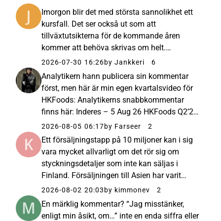
Imorgon blir det med största sannolikhet ett
kursfall. Det ser också ut som att
tillväxtutsikterna för de kommande åren
kommer att behöva skrivas om helt.
Maaseudun Tulevaisuus – 30 Jul 26 HK
2026-07-30 16:26
by Jankkeri
6
Foods: ASF-epäily pysäytti viennin ja uhkaa
Analytikern hann publicera sin kommentar
sulkea Kiinan ja Japanin... HK Foods on
först, men här är min egen kvartalsvideo för
käynnist...
HKFoods: Analytikerns snabbkommentar
finns här: Inderes – 5 Aug 26 HKFoods Q2’26
-pikakommentti: Hyvä raportti ilman suuria
2026-08-05 06:17
by Farseer
2
yllätyksiä - Inderes Tulos parantui hieman
Ett försäljningstapp på 10 miljoner kan i sig
odotuksiamme enemmän ja ohjeistus...
vara mycket allvarligt om det rör sig om
styckningsdetaljer som inte kan säljas i
Finland. Försäljningen till Asien har varit
mycket lönsam eftersom man där har kunnat
2026-08-02 20:03
by kimmonev
2
sälja klövar och annat som man knappt får
En märklig kommentar? “Jag misstänker,
någonting för i Finland....
enligt min åsikt, om…” inte en enda siffra eller