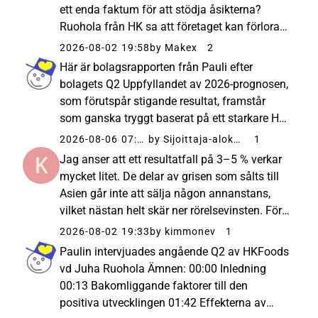
ett enda faktum för att stödja åsikterna?
Ruohola från HK sa att företaget kan förlora
10 m i försäljning. Analytikern förutspår en
2026-08-02 19:58
by Makex
2
vinstminskning på 3–5 %. Enligt Kimmonev
Här är bolagsrapporten från Pauli efter
leder detta till att...
bolagets Q2 Uppfyllandet av 2026-prognosen,
som förutspår stigande resultat, framstår
som ganska tryggt baserat på ett starkare H1
än väntat. Vi förutspår dock att vinsttillväxten
2026-08-06 07:47
by Sijoittaja-alokas
1
stannar av under H2, bland annat till följd av
Jag anser att ett resultatfall på 3–5 % verkar
exporteffekter...
mycket litet. De delar av grisen som sålts till
Asien går inte att sälja någon annanstans,
vilket nästan helt skär ner rörelsevinsten. För
det andra kommer den del av köttet som inte
2026-08-02 19:33
by kimmonev
1
kan säljas till Asien och som har en
Paulin intervjuades angående Q2 av HKFoods
konsumentefterfr...
vd Juha Ruohola Ämnen: 00:00 Inledning
00:13 Bakomliggande faktorer till den
positiva utvecklingen 01:42 Effekterna av