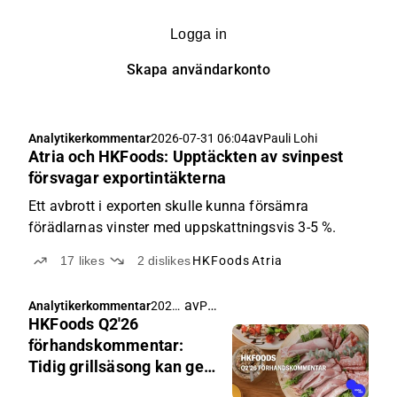
Logga in
Skapa användarkonto
av
Analytikerkommentar
2026-07-31 06:04
Pauli Lohi
Atria och HKFoods: Upptäckten av svinpest
försvagar exportintäkterna
Ett avbrott i exporten skulle kunna försämra
förädlarnas vinster med uppskattningsvis 3-5 %.
17
likes
2
dislikes
HKFoods
Atria
av
Pauli Lohi
Analytikerkommentar
2026-
HKFoods Q2'26
07-29
04:50
förhandskommentar:
Tidig grillsäsong kan ge
medvind