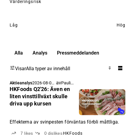
Värderingsrisk
Låg
Hög
Alla
Analys
Pressmeddelanden
Visar
Alla typer av innehåll
av
Pauli Lohi
Aktieanalys
2026-08-06
HKFoods Q2'26: Även en
05:40
liten vinsttillväxt skulle
driva upp kursen
Effekterna av svinpesten förväntas förbli måttliga.
7
likes
0
dislikes
HKFoods