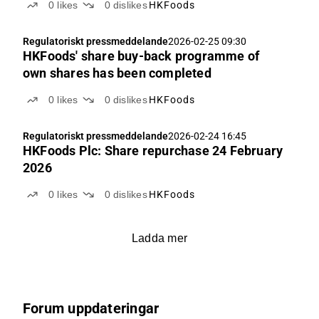
0
likes
0
dislikes
HKFoods
Regulatoriskt pressmeddelande
2026-02-25 09:30
HKFoods' share buy-back programme of
own shares has been completed
0
likes
0
dislikes
HKFoods
Regulatoriskt pressmeddelande
2026-02-24 16:45
HKFoods Plc: Share repurchase 24 February
2026
0
likes
0
dislikes
HKFoods
Ladda mer
Forum uppdateringar