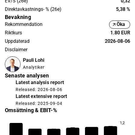
EV/S (26e)
0,32
Direktavkastnings- % (26e)
5,38 %
Bevakning
Rekommendation
Öka
Riktkurs
1.80 EUR
Uppdaterad
2026-08-06
Disclaimer
Pauli Lohi
Analytiker
Senaste analysen
Latest analysis report
Released: 2026-08-06
Latest extensive report
Released: 2025-09-04
Omsättning & EBIT-%
1,2
3,6
3,5
3,5
3,4