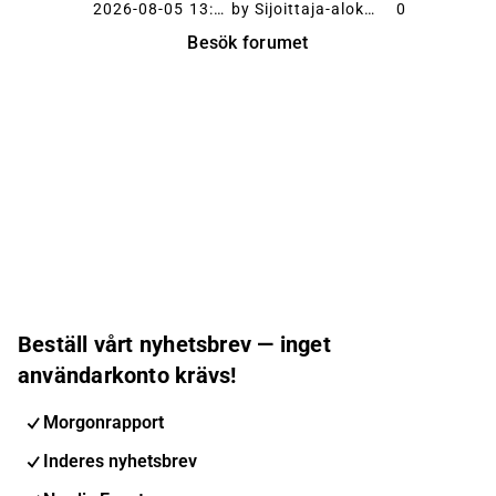
svinpest 02:33 Öppnandet av marknaderna i
2026-08-05 13:16
by Sijoittaja-alokas
0
Kina och Japan 03:10 Export av förädlade
Besök forumet
produkter 04:06 Investeringar i
produktionsan...
Beställ vårt nyhetsbrev — inget
användarkonto krävs!
Morgonrapport
Inderes nyhetsbrev