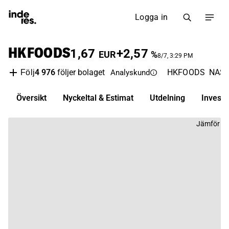
Logga in
HKFOODS
1,67
+2,57
EUR
%
8/7, 3:29 PM
4 976
följer bolaget
HKFOODS
NASD
Följ
Analyskund
Översikt
Nyckeltal & Estimat
Utdelning
Invest
Jämför