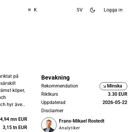
⌘ K
SV
Logga in
nriktat på
Bevakning
särskilt
Rekommendation
Minska
rämst köper,
Riktkurs
3.30 EUR
och
Uppdaterad
2026-05-22
ch hyr även
Disclaimer
get är
inland, men
4,94 mn EUR
Frans-Mikael Rostedt
å Finlands
3,15 tn EUR
Analytiker