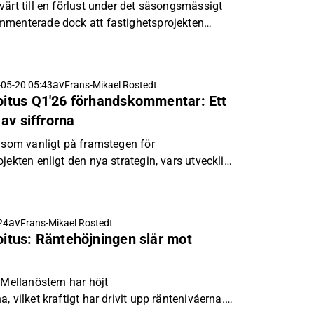
värt till en förlust under det säsongsmässigt
mmenterade dock att fastighetsprojekten
av
05-20 05:43
Frans-Mikael Rostedt
joitus Q1'26 förhandskommentar: Ett
 av siffrorna
r som vanligt på framstegen för
jekten enligt den nya strategin, vars utveckling
av året.
av
24
Frans-Mikael Rostedt
joitus: Räntehöjningen slår mot
 Mellanöstern har höjt
, vilket kraftigt har drivit upp räntenivåerna.