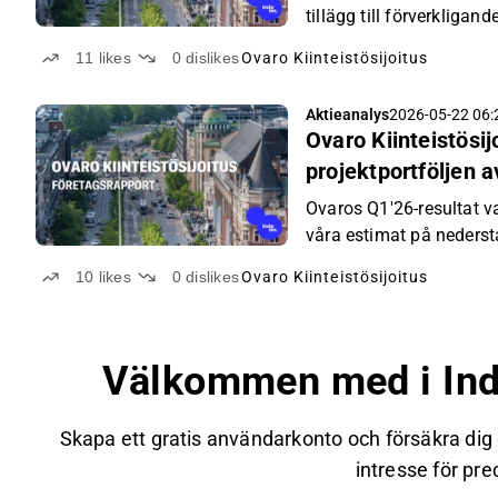
tillägg till förverkligan
11
likes
0
dislikes
Ovaro Kiinteistösijoitus
Aktieanalys
2026-05-22 06:
Ovaro Kiinteistösij
projektportföljen 
Ovaros Q1'26-resultat 
våra estimat på nederst
2026, och resultatutveck
10
likes
0
dislikes
Ovaro Kiinteistösijoitus
beroende av framstegen 
realiseringen av projekt
stigande räntor och pote
Välkommen med i Ind
mening ökat risken på k
absolut sett låg (2026e
avkastningen kommer at
Skapa ett gratis användarkonto och försäkra dig
avkastningskrav på gru
intresse för prec