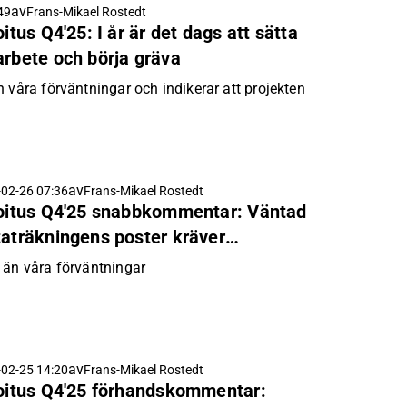
av
49
Frans-Mikael Rostedt
itus Q4'25: I år är det dags att sätta
arbete och börja gräva
 våra förväntningar och indikerar att projekten
av
02-26 07:36
Frans-Mikael Rostedt
ijoitus Q4'25 snabbkommentar: Väntad
taträkningens poster kräver
s
 än våra förväntningar
av
02-25 14:20
Frans-Mikael Rostedt
joitus Q4'25 förhandskommentar: