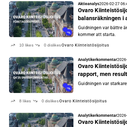
Aktieanalys
2026-02-27 06:
Ovaro Kiinteistösijo
balansräkningen i 
Guidningen var bättre än
kommer att starta.
10
likes
0
dislikes
Ovaro Kiinteistösijoitus
Analytikerkommentar
2026-
Ovaro Kiinteistös
rapport, men resul
noggrannare analy
Guidningen var starkare
8
likes
0
dislikes
Ovaro Kiinteistösijoitus
Analytikerkommentar
2026-
Ovaro Kiinteistösi