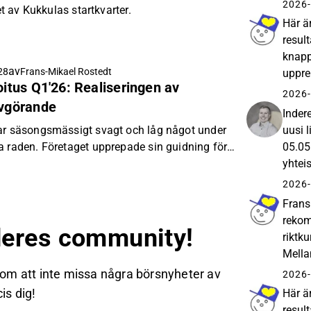
Kukku
2026-
det av Kukkulas startkvarter.
Här ä
resul
knapp
av
28
Frans-Mikael Rostedt
uppre
oitus Q1'26: Realiseringen av
reste
2026-
avgörande
Inder
uusi 
var säsongsmässigt svagt och låg något under
05.05
a raden. Företaget upprepade sin guidning för
yhtei
lingen för resten av året är som vanligt
Vapau
i utvecklingsprojekten. Vi anser att
2026-
portföljen har tagit tydliga steg framåt, men
Frans
ntiella inflationspåtryckningar har enligt vår
rekom
eres community!
ort sikt. Den balansbaserade värderingen är
riktku
 P/B 0,56x), men vi bedömer att den förväntade
Mella
t ligga ungefär på samma nivå som vårt
drivit
 om att inte missa några börsnyheter av
2026-
nd av de nämnda riskerna.
is dig!
Här är
resul