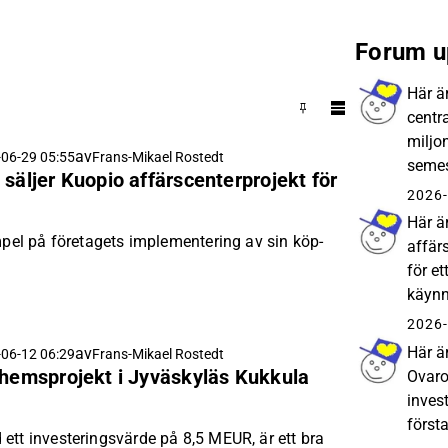
Forum u
Här ä
centra
miljo
av
06-29 05:55
Frans-Mikael Rostedt
semes
 säljer Kuopio affärscenterprojekt för
Levil
2026-
Här ä
mpel på företagets implementering av sin köp-
affärs
för e
käynn
Inder
2026-
Här ä
av
06-12 06:29
Frans-Mikael Rostedt
dhemsprojekt i Jyväskyläs Kukkula
Ovaro
inves
först
ett investeringsvärde på 8,5 MEUR, är ett bra