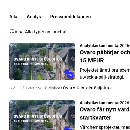
Alla
Analys
Pressmeddelanden
Visar
Alla typer av innehåll
Analytikerkommentar
2026-
Ovaro påbörjar och
15 MEUR
Projektet är ett bra exe
utveckla-sälj-strategi.
12
likes
0
dislikes
Ovaro Kiinteistösijoitus
Analytikerkommentar
2026-
Ovaro får nytt vår
startkvarter
Vårdhemsprojektet, med 