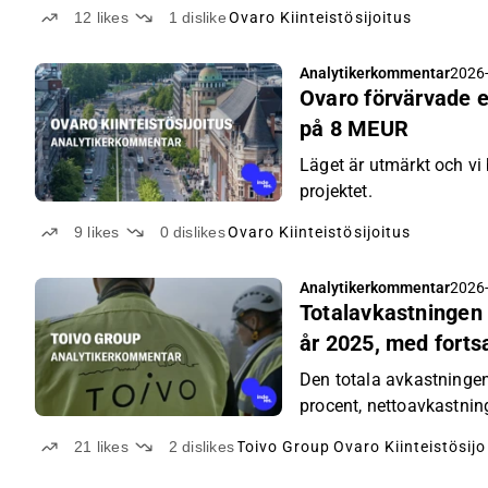
De stigande räntorna sl
12
likes
1
dislike
Ovaro Kiinteistösijoitus
beroende av att återvinn
Analytikerkommentar
2026-
Ovaro förvärvade e
på 8 MEUR
Läget är utmärkt och vi
projektet.
9
likes
0
dislikes
Ovaro Kiinteistösijoitus
Analytikerkommentar
2026-
Totalavkastningen 
år 2025, med forts
värden
Den totala avkastningen 
procent, nettoavkastnin
21
likes
2
dislikes
Toivo Group
Ovaro Kiinteistösijo