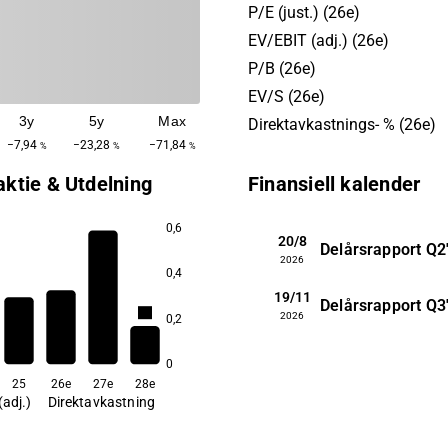
tillväxtcentra, det vill säga
P/E (just.) (26e)
universitetsstäder och
EV/EBIT (adj.) (26e)
huvudstadsregionen.
P/B (26e)
EV/S (26e)
3y
5y
Max
Direktavkastnings- % (26e)
−7,94
−23,28
−71,84
%
%
%
aktie & Utdelning
Finansiell kalender
0,6
20/8
Delårsrapport
Q2
2026
0,4
19/11
Delårsrapport
Q3
5,5
5,2
2026
0,2
4,8
3,7
0
25
26e
27e
28e
(adj.)
Direktavkastning