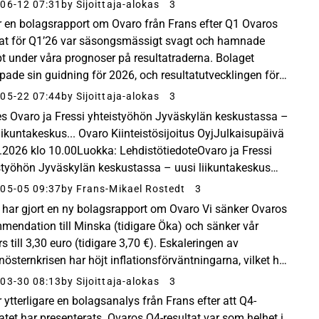
las startkvarter beräknas vinna laga kraft under...
06-12 07:31
by Sijoittaja-alokas
3
r en bolagsrapport om Ovaro från Frans efter Q1 Ovaros
tat för Q1’26 var säsongsmässigt svagt och hamnade
t under våra prognoser på resultatraderna. Bolaget
pade sin guidning för 2026, och resultatutvecklingen för
n av året lutar sig som vanligt mot framsteg...
05-22 07:44
by Sijoittaja-alokas
3
es Ovaro ja Fressi yhteistyöhön Jyväskylän keskustassa –
liikuntakeskus... Ovaro Kiinteistösijoitus OyjJulkaisupäivä
.2026 klo 10.00Luokka: LehdistötiedoteOvaro ja Fressi
styöhön Jyväskylän keskustassa – uusi liikuntakeskus
denkadulleOvaro Kiinteistö... Gymmet...
05-05 09:37
by Frans-Mikael Rostedt
3
 har gjort en ny bolagsrapport om Ovaro Vi sänker Ovaros
mendation till Minska (tidigare Öka) och sänker vår
rs till 3,30 euro (tidigare 3,70 €). Eskaleringen av
nösternkrisen har höjt inflationsförväntningarna, vilket har
 upp räntorna kraftigt. Den stigande...
03-30 08:13
by Sijoittaja-alokas
3
 ytterligare en bolagsanalys från Frans efter att Q4-
tatet har presenterats. Ovaros Q4-resultat var som helhet i