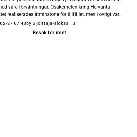
 med våra förväntningar. Osäkerheten kring Hervanta-
tet realiserades åtminstone för tillfället, men i övrigt var
ktkommentarerna positiva. S...
02-27 07:48
by Sijoittaja-alokas
3
Besök forumet