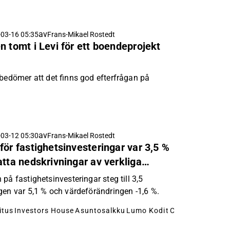
år mot kärnan i Ovaros strategi, som är
a balansräkningen och initiera nya projekt.
av
03-16 05:35
Frans-Mikael Rostedt
n tomt i Levi för ett boendeprojekt
 bedömer att det finns god efterfrågan på
av
03-12 05:30
Frans-Mikael Rostedt
för fastighetsinvesteringar var 3,5 %
atta nedskrivningar av verkliga
på fastighetsinvesteringar steg till 3,5
gen var 5,1 % och värdeförändringen -1,6 %.
itus
Investors House
Asuntosalkku
Lumo Kodit
Citycon