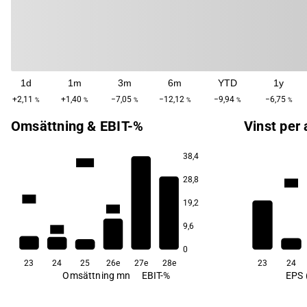
1d
1m
3m
6m
YTD
1y
+2,11
+1,40
−7,05
−12,12
−9,94
−6,75
%
%
%
%
%
%
Omsättning & EBIT-%
Vinst per 
38,4
133,8
28,8
10,5
56,2
19,2
34,8
15,5
7,2
3,7
9,6
−8,9
0
23
24
25
26e
27e
28e
23
24
Omsättning mn
EBIT-%
EPS 