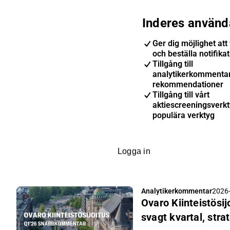
Inderes använd
Ger dig möjlighet att 
och beställa notifika
Tillgång till
analytikerkommenta
rekommendationer
Tillgång till vårt
aktiescreeningsverk
populära verktyg
Logga in
Analytikerkommentar
2026-
Ovaro Kiinteistösi
svagt kvartal, stra