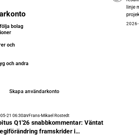
linje
arkonto
projek
proje
2026-
följa bolag
tioner
rer och
tyg och andra
Skapa användarkonto
av
05-21 06:30
Frans-Mikael Rostedt
joitus Q1'26 snabbkommentar: Väntat
tegiförändring framskrider i