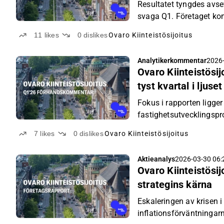
bakgrunden
Resultatet tyngdes avse
svaga Q1. Företaget ko
fortskrider enligt plan.
11
likes
0
dislikes
Ovaro Kiinteistösijoitus
Analytikerkommentar
2026-
Ovaro Kiinteistösi
tyst kvartal i ljuset
Fokus i rapporten ligge
fastighetsutvecklingspro
var positiv under början 
7
likes
0
dislikes
Ovaro Kiinteistösijoitus
Aktieanalys
2026-03-30 06:
Ovaro Kiinteistösi
strategins kärna
Eskaleringen av krisen i
inflationsförväntningarna