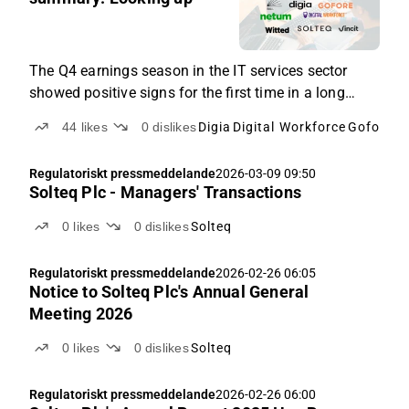
03
-
17
20:
The Q4 earnings season in the IT services sector
20
showed positive signs for the first time in a long
while.
44
likes
0
dislikes
Digia
Digital Workforce
Gofore
N
Regulatoriskt pressmeddelande
2026-03-09 09:50
Solteq Plc - Managers' Transactions
0
likes
0
dislikes
Solteq
Regulatoriskt pressmeddelande
2026-02-26 06:05
Notice to Solteq Plc's Annual General
Meeting 2026
0
likes
0
dislikes
Solteq
Regulatoriskt pressmeddelande
2026-02-26 06:00