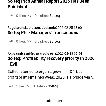
Solteq Plc's Annual Report 2025 Has Been
Published
0
likes
0
dislikes
Solteq
Regulatoriskt pressmeddelande
2026-02-25 13:00
Solteq Plc - Managers' Transactions
0
likes
0
dislikes
Solteq
Aktieanalys utförd av tredje part
2026-02-13 08:54
Solteq: Profitability recovery priority in 2026
- Evli
Solteq returned to organic growth in Q4, but
profitability remained weak. 2026 is a bridge year,
with focus on turning the profitability around.
1
like
0
dislikes
Solteq
Ladda mer