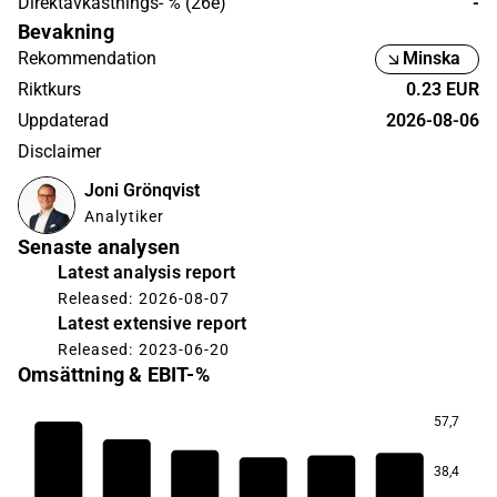
Direktavkastnings- % (26e)
-
Bevakning
Rekommendation
Minska
Riktkurs
0.23 EUR
Uppdaterad
2026-08-06
Disclaimer
Joni Grönqvist
Analytiker
Senaste analysen
Latest analysis report
Released: 2026-08-07
Latest extensive report
Released: 2023-06-20
Omsättning & EBIT-%
57,7
38,4
6,1