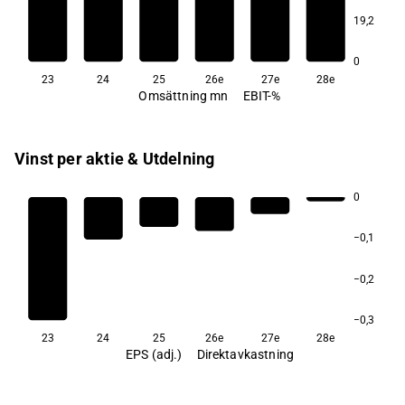
4,5
3,1
1,5
1,4
19,2
−6,7
0
23
24
25
26e
27e
28e
Omsättning mn
EBIT-%
Vinst per aktie & Utdelning
0
−0,1
−0,2
−0,3
23
24
25
26e
27e
28e
EPS (adj.)
Direktavkastning