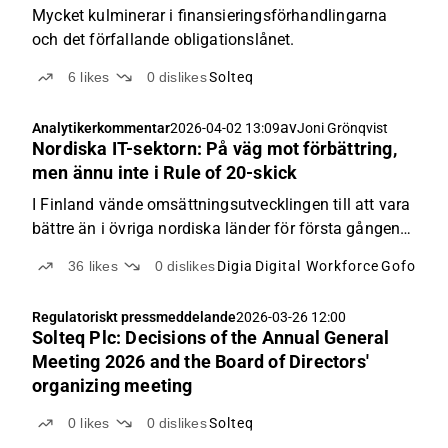
Mycket kulminerar i finansieringsförhandlingarna
och det förfallande obligationslånet.
6
likes
0
dislikes
Solteq
av
Analytikerkommentar
2026-04-02 13:09
Joni Grönqvist
Nordiska IT-sektorn: På väg mot förbättring,
men ännu inte i Rule of 20-skick
I Finland vände omsättningsutvecklingen till att vara
bättre än i övriga nordiska länder för första gången
på länge under slutet av året.
36
likes
0
dislikes
Digia
Digital Workforce
Gofore
N
Regulatoriskt pressmeddelande
2026-03-26 12:00
Solteq Plc: Decisions of the Annual General
Meeting 2026 and the Board of Directors'
organizing meeting
0
likes
0
dislikes
Solteq