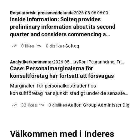
genomfördes i början av året gav ett något bättre
resultat än våra estimat.
Regulatoriskt pressmeddelande
2026-08-06 06:00
Inside information: Solteq provides
preliminary information about its second
quarter and considers commencing a
written procedure to extend the final
0
likes
0
dislikes
Solteq
maturity date of its EUR 23 million Notes
av
,
Analytikerkommentar
2026-05-
Roni Peuranheimo
Frans-Mikael Rostedt
Case: Personalmarginalerna för
28 05:36
konsultföretag har fortsatt att försvagas
Marginalen för personalkostnader hos
konsultföretag har sjunkit stadigt under de senaste
fem åren.
33
likes
0
dislikes
Aallon Group
Administer
Digia
Di
Välkommen med i Inderes