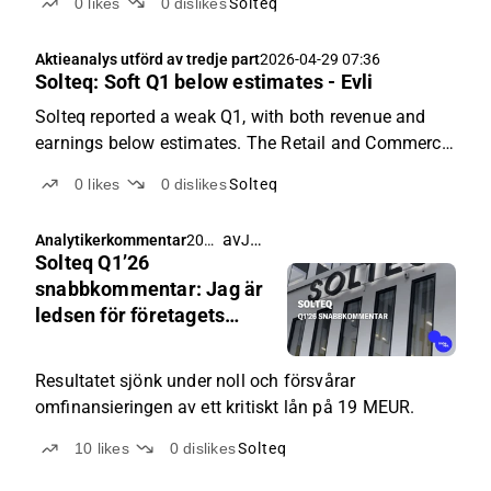
0
likes
0
dislikes
Solteq
Aktieanalys utförd av tredje part
2026-04-29 07:36
Solteq: Soft Q1 below estimates - Evli
Solteq reported a weak Q1, with both revenue and
earnings below estimates. The Retail and Commerce
segment was hit by the subdued customer demand
0
likes
0
dislikes
Solteq
more than expected, while Utilities continued its
gradual improvement and slightly beat our revenue
av
Joni Grönqvist
Analytikerkommentar
2026
estimate...
Solteq Q1’26
-04-
29
snabbkommentar: Jag är
06:1
ledsen för företagets
8
skull
Resultatet sjönk under noll och försvårar
omfinansieringen av ett kritiskt lån på 19 MEUR.
10
likes
0
dislikes
Solteq