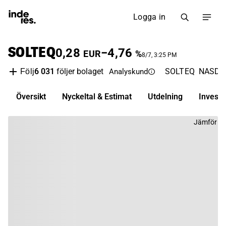
Logga in
SOLTEQ
0,28
−4,76
EUR
%
8/7, 3:25 PM
6 031
följer bolaget
SOLTEQ
NASDAQ
Följ
Analyskund
Översikt
Nyckeltal & Estimat
Utdelning
Invest
Jämför