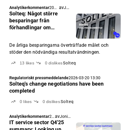
av
Joni Grönqvist
Analytikerkommentar
2026
Solteq: Något större
-03-
23
besparingar från
06:3
förhandlingar om
9
nedskärningar än
målsättningen
De årliga besparingarna överträffade målet och
stöder den nödvändiga resultatvändningen.
13
likes
0
dislikes
Solteq
Regulatoriskt pressmeddelande
2026-03-20 13:30
Solteq's change negotiations have been
completed
0
likes
0
dislikes
Solteq
av
Joni Grönqvist
,
Analytikerkommentar
20
Frans-Mikael Rostedt
IT service sector Q4’25
26
-
summary: Looking up