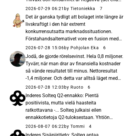
segmentet växte under Q1/26) – Solteq
2026-07-29 06:21
by Tietoniekka
7
måste vinna marknadsandelar från
Det är ganska tydligt att bolaget inte längre är
konkurrenterna om de vill växa och vara...
livskraftigt i den här extremt
konkurrensutsatta marknadssituationen.
Förstahandsalternativet vore en fusion med
en annan aktör, och i andra hand att lägga ner
2026-07-28 15:06
by Pohjolan Eka
6
firman och låta experterna gå vidare till mer
Jodå, de gjorde rörelsevinst. Hela 0,8 miljoner.
produktiva arbetsplatser....
Tyvärr, när man drar av finansiella kostnader
så vände resultatet till minus. Nettoresultat
-1,4 miljoner. Och detta var alltså läget med
rådande ränta. Ett obligationslån på ca 19
2026-07-28 12:03
by Ruoto
6
miljoner euro förfaller i början av oktober.
Inderes Solteq Q2-ennakko: Pientä
Räck ...
positiivista, mutta vielä haasteita
ratkottavana -... Solteq julkaisi eilen
ennakkotietoja Q2-tuloksestaan. Yhtiön
liikevaihto jäi odotuksistamme, mutta
2026-08-07 06:22
by Tommi
4
alkuvuodesta toteutetut raskaat säästötoimet
Inderes Sisäpiiritieto: Solteq antaa