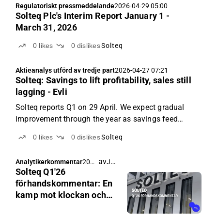
Regulatoriskt pressmeddelande
2026-04-29 05:00
Solteq Plc's Interim Report January 1 -
March 31, 2026
0
likes
0
dislikes
Solteq
Aktieanalys utförd av tredje part
2026-04-27 07:21
Solteq: Savings to lift profitability, sales still
lagging - Evli
Solteq reports Q1 on 29 April. We expect gradual
improvement through the year as savings feed
through to profitability, but visibility on sales
0
likes
0
dislikes
Solteq
development remains limited.
av
Joni Grönqvist
Analytikerkommentar
2026
Solteq Q1'26
-04-
24
förhandskommentar: En
04:1
kamp mot klockan och
5
räntorna