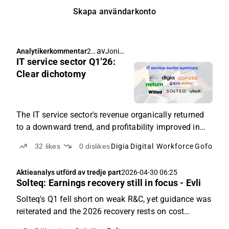
Skapa användarkonto
av
Joni Grönqvist
,
Analytikerkommentar
20
Frans-Mikael Rostedt
IT service sector Q1’26:
26
-
Clear dichotomy
05
-
13
07:
The IT service sector's revenue organically returned
12
to a downward trend, and profitability improved in
Q1. Differences between companies deepened.
32
likes
0
dislikes
Digia
Digital Workforce
Gofore
Vi
Aktieanalys utförd av tredje part
2026-04-30 06:25
Solteq: Earnings recovery still in focus - Evli
Solteq's Q1 fell short on weak R&C, yet guidance was
reiterated and the 2026 recovery rests on cost
savings and a gradual demand pickup.