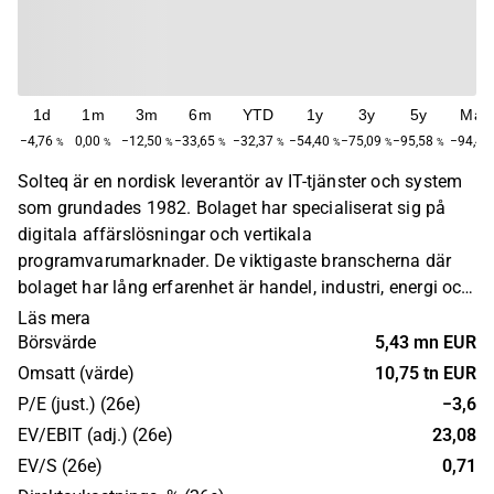
1d
1m
3m
6m
YTD
1y
3y
5y
Max
−4,76
0,00
−12,50
−33,65
−32,37
−54,40
−75,09
−95,58
−94,43
%
%
%
%
%
%
%
%
Solteq är en nordisk leverantör av IT-tjänster och system
som grundades 1982. Bolaget har specialiserat sig på
digitala affärslösningar och vertikala
programvarumarknader. De viktigaste branscherna där
bolaget har lång erfarenhet är handel, industri, energi och
tjänster. Solteq har verksamt i Norden och ett fåtal andra
Läs mera
europeiska länder. Solteqs tjänster täcker hela livscykeln
Börsvärde
5,43 mn EUR
för molnbaserade IT-system, från e-handelsrådgivning,
Omsatt (värde)
10,75 tn EUR
design, samt implementering, till supporttjänster. Bolaget
P/E (just.) (26e)
−3,6
har delat upp sin verksamhet i två segment: Retail &
EV/EBIT (adj.) (26e)
23,08
Commerce och Utilities.
EV/S (26e)
0,71