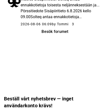
purivat hieman ennusteitamme paremmin.
ennakkotietoja toisesta neljänneksestään ja...
Joni för ...
Pörssitiedote Sisäpiiritieto 6.8.2026 kello
09.00Solteq antaa ennakkotietoja
taloudellisesta kehityksestään
2026-08-06 06:09
by Tommi
3
rahoitusneuvotteluiden tueksi. Luvut ovat
Besök forumet
alustavia ja tilintarkastamattomia."Heikon... ...
Beställ vårt nyhetsbrev — inget
användarkonto krävs!