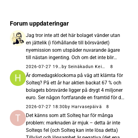
Forum uppdateringar
Jag tror inte att det här bolaget vänder utan
en jättelik (i förhållande till börsvärdet)
nyemission som utspäder nuvarande ägare
till nästan ingenting. Och om det inte blir
någon nyemission så är sagan förmodligen
2026-07-27 19:35
by Seinäkadun Keisari
8
slut. Båda alternativen är fruktansvärda för
Är domedagsklockorna på väg att klämta för
nuvarande ägare.
Solteq? På ett år har aktien backat 67 % och
bolagets börsvärde ligger på drygt 4 miljoner
euro. Ser någon fortfarande en framtid för det
här bolaget? De senaste rapporterna har varit
2026-07-27 18:30
by Harvasepäivä
8
en enda lång historia om sjunkande
Det känns som att Solteq har för många
omsättning och negativ...
problem: marknaden är mjuk – detta är inte
Solteqs fel (och Solteq kan inte lösa detta)
Tillväxt och lönsamhet är negativa (det ena