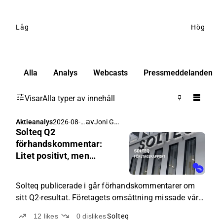
Låg
Hög
Alla
Analys
Webcasts
Pressmeddelanden
Visar
Alla typer av innehåll
av
Joni Grönqvist
Aktieanalys
2026-08-
Solteq Q2
07 05:20
förhandskommentar:
Litet positivt, men
fortfarande utmaningar
att lösa
Solteq publicerade i går förhandskommentarer om
sitt Q2-resultat. Företagets omsättning missade våra
förväntningar, men de omfattande sparåtgärder som
12
likes
0
dislikes
Solteq