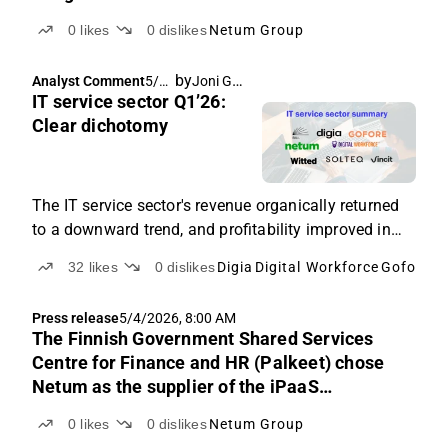
0
likes
0
dislikes
Netum Group
by
Joni Grönqvist
,
Analyst Comment
5/1
Frans-Mikael Rostedt
IT service sector Q1’26:
3/2
026,
Clear dichotomy
7:12
AM
The IT service sector's revenue organically returned
to a downward trend, and profitability improved in
Q1. Differences between companies deepened.
32
likes
0
dislikes
Digia
Digital Workforce
Gofore
Vi
Press release
5/4/2026, 8:00 AM
The Finnish Government Shared Services
Centre for Finance and HR (Palkeet) chose
Netum as the supplier of the iPaaS
integration platform service
0
likes
0
dislikes
Netum Group