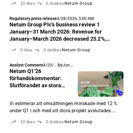
10
likes
0
dislikes
Netum Group
Regulatory press release
4/28/2026, 5:00 AM
Netum Group Plc’s business review 1
January–31 March 2026: Revenue for
January–March 2026 decreased 25.2%,
EBITA 1.8% of revenue
0
likes
0
dislikes
Netum Group
by
Joni Grönqvist
Analyst Comment
4/23/2
Netum Q1’26
026,
6:00
förhandskommentar:
AM
Slutförandet av stora
projekt tynger
fortfarande årets början
Vi estimerar att omsättningen minskade med 12 %
under Q1 i och med att stora projekt avslutades.
Försäljningen täpper dock inte till det uppkomna
10
likes
0
dislikes
Netum Group
gapet ännu.