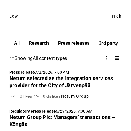
Low
High
All
Research
Press releases
3rd party
Showing
All content types
Press release
7/2/2026, 7:00 AM
Netum selected as the integration services
provider for the City of Järvenpää
0
likes
0
dislikes
Netum Group
Regulatory press release
6/29/2026, 7:30 AM
Netum Group Plc: Managers’ transactions –
Köngäs