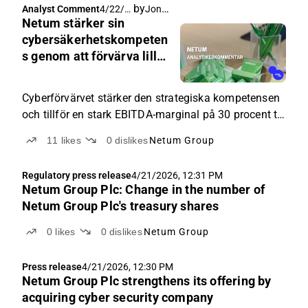
by
Joni Grönqvist
Analyst Comment
4/22/2
Netum stärker sin
026,
4:00
cybersäkerhetskompeten
AM
s genom att förvärva lilla
Cyberwatch
Cyberförvärvet stärker den strategiska kompetensen
och tillför en stark EBITDA-marginal på 30 procent till
bolaget.
11
likes
0
dislikes
Netum Group
Regulatory press release
4/21/2026, 12:31 PM
Netum Group Plc: Change in the number of
Netum Group Plc's treasury shares
0
likes
0
dislikes
Netum Group
Press release
4/21/2026, 12:30 PM
Netum Group Plc strengthens its offering by
acquiring cyber security company