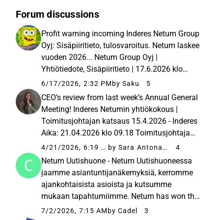
Forum discussions
Profit warning incoming Inderes Netum Group
Oyj: Sisäpiiritieto, tulosvaroitus. Netum laskee
vuoden 2026... Netum Group Oyj |
Yhtiötiedote, Sisäpiiritieto | 17.6.2026 klo
17:30Netum Group Oyj muuttaa vuoden 2026
6/17/2026, 2:32 PM
by Saku
5
tulosohjeistustaan liikevaihdon ja
CEO’s review from last week’s Annual General
vertailukelpoisen kannattavuuden ...
Meeting! Inderes Netumin yhtiökokous |
Toimitusjohtajan katsaus 15.4.2026 - Inderes
Aika: 21.04.2026 klo 09.18 Toimitusjohtaja
Repe Harmasen katsaus Netumin
4/21/2026, 6:19 AM
by Sara Antonacci
4
yhtiökokouksesta 15.4.2026.
Netum Uutishuone - Netum Uutishuoneessa
jaamme asiantuntijanäkemyksiä, kerromme
ajankohtaisista asioista ja kutsumme
mukaan tapahtumiimme. Netum has won the
City of Järvenpää’s tender for the delivery of
7/2/2026, 7:15 AM
by Cadel
3
integration services. The object of the