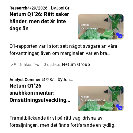
by
Joni Grönqvist
Research
4/29/2026,
Netum Q1'26: Rätt saker
5:37 AM
händer, men det är inte
dags än
Q1-rapporten var i stort sett något svagare än våra
förväntningar, även om marginalen var en bra
försvarsseger. Framöver är riktningen, driven av
8
likes
0
dislikes
Netum Group
försäljningen, den rätta, men det finns fortfarande en
tydlig osäkerhet kring tidpunkten för försäljningen
by
Joni Grönqvist
Analyst Comment
4/28/2
och dess inverkan på omsättning och marginal.
Netum Q1’26
026,
6:10
snabbkommentar:
AM
Omsättningsutvecklingen
var en besvikelse och
marginalen en
Framåtblickande är vi på rätt väg, drivna av
försvarsseger
försäljningen, men det finns fortfarande en tydlig
osäkerhet kring tidpunkten för effekten.