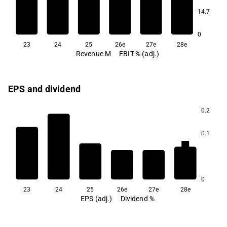
14.7
5.7
5.6
5.6
5.5
0
23
24
25
26e
27e
28e
Revenue M
EBIT-% (adj.)
EPS and dividend
0.2
0.1
6.0
4.0
2.0
2.0
0
23
24
25
26e
27e
28e
EPS (adj.)
Dividend %