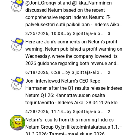
@Joni_Gronqvist and @Iikka_Numminen
procurement is an expert team for the...
discussed Netum based on the recent
comprehensive report Inderes Netum: IT-
palvelusektori sutii paikoillaan - Inderes Aika:
25.03.2026 klo 09.42 Netumin tuloskunto on
3/25/2026, 10:08 AM
by Sijoittaja-alokas
3
heikentynyt muun sektorin ohella. Topics:
Here are Joni’s comments on Netum’s profit
00:00 Introduction 00:18 Why the share...
warning. Netum published a profit warning on
Wednesday, where the company lowered its
2026 guidance regarding both revenue and
profitability. The warning did not come as a
6/18/2026, 6:28 AM
by Sijoittaja-alokas
2
complete surprise to us, as we had already
Joni interviewed Netum’s CEO Repe
highlighted a clear risk...
Harmanen after the Q1 results release Inderes
Netum Q1'26: Kannattavuuden osalta
torjuntavoitto - Inderes Aika: 28.04.2026 klo
13.25 Netumin liikevaihto laski rajusti Q1:llä,
4/28/2026, 11:14 AM
by Sijoittaja-alokas
2
mutta kannattavuus oli laskuun
Netum’s results from this morning Inderes
suhteutettuna torjuntavoitto. Yhtiö toteutti...
Netum Group Oyj:n liiketoimintakatsaus 1.1.–
31.3.2026: Tammi–maaliskuun 2026...