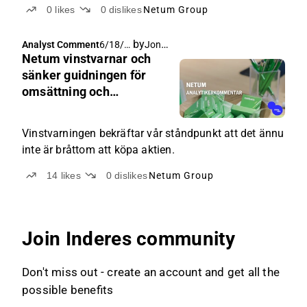
0
likes
0
dislikes
Netum Group
by
Joni Grönqvist
Analyst Comment
6/18/2
Netum vinstvarnar och
026,
5:24
sänker guidningen för
AM
omsättning och
lönsamhet
Vinstvarningen bekräftar vår ståndpunkt att det ännu
inte är bråttom att köpa aktien.
14
likes
0
dislikes
Netum Group
Join Inderes community
Don't miss out - create an account and get all the
possible benefits