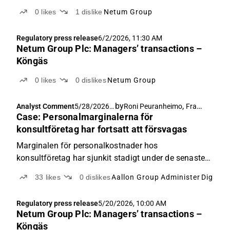
0
likes
1
dislike
Netum Group
Regulatory press release
6/2/2026, 11:30 AM
Netum Group Plc: Managers’ transactions –
Köngäs
0
likes
0
dislikes
Netum Group
by
,
Analyst Comment
5/28/2026,
Roni Peuranheimo
Frans-Mikael Rostedt
Case: Personalmarginalerna för
5:36 AM
konsultföretag har fortsatt att försvagas
Marginalen för personalkostnader hos
konsultföretag har sjunkit stadigt under de senaste
fem åren.
33
likes
0
dislikes
Aallon Group
Administer
Digia
Di
Regulatory press release
5/20/2026, 10:00 AM
Netum Group Plc: Managers’ transactions –
Köngäs