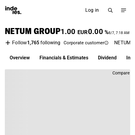
Log in
NETUM GROUP
1.00
0.00
EUR
%
8/7, 7:18 AM
1,765
following
NETUM
Follow
Corporate customer
Overview
Financials & Estimates
Dividend
Inv
Compare