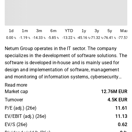
1d
1m
3m
6m
YTD
1y
3y
5y
Max
0.00
-1.19
-14.33
-5.85
-13.22
-45.16
-71.32
-76.41
-77.57
%
%
%
%
%
%
%
%
%
Netum Group operates in the IT sector. The company
specializes in the development of software solutions. The
software is developed in-house and is mainly used for
design and implementation of software, management
and monitoring of information systems, cybersecurity
solutions and IT management. The customers consist of
Read more
corporate customers in several sectors. In addition to the
Market cap
12.76M EUR
main business, various value-added services are offered.
Turnover
4.5K EUR
The largest operations are in the Nordic region.
P/E (adj.) (26e)
11.61
EV/EBIT (adj.) (26e)
11.13
EV/S (26e)
0.62