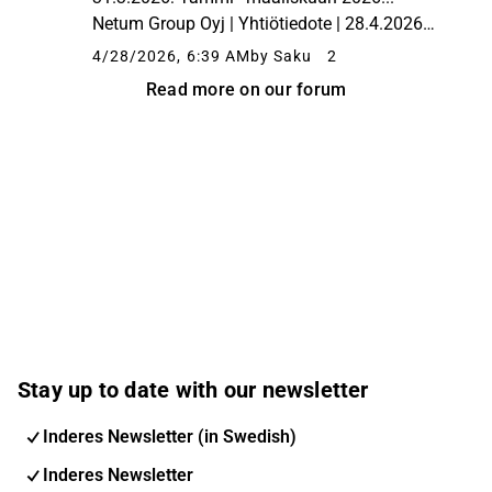
Netum Group Oyj | Yhtiötiedote | 28.4.2026
klo 8.00Netum Group Oyj:n
4/28/2026, 6:39 AM
by Saku
2
liiketoimintakatsaus 1.1.–31.3.2026: Tammi–
Read more on our forum
maaliskuun 2026 liikevaihto laski 25,2 %,
EBITA...
Stay up to date with our newsletter
Inderes Newsletter (in Swedish)
Inderes Newsletter