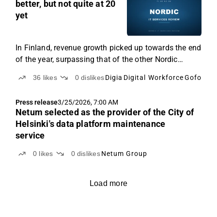
10:06
better, but not quite at 20
AM
yet
In Finland, revenue growth picked up towards the end
of the year, surpassing that of the other Nordic
countries for the first time in a long while.
36
likes
0
dislikes
Digia
Digital Workforce
Gofore
N
Press release
3/25/2026, 7:00 AM
Netum selected as the provider of the City of
Helsinki's data platform maintenance
service
0
likes
0
dislikes
Netum Group
Load more