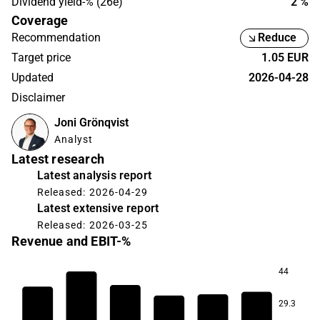
Dividend yield-% (26e)
2 %
Coverage
Recommendation
Reduce
Target price
1.05 EUR
Updated
2026-04-28
Disclaimer
Joni Grönqvist
Analyst
Latest research
Latest analysis report
Released: 2026-04-29
Latest extensive report
Released: 2026-03-25
Revenue and EBIT-%
44
9.4
29.3
7.4