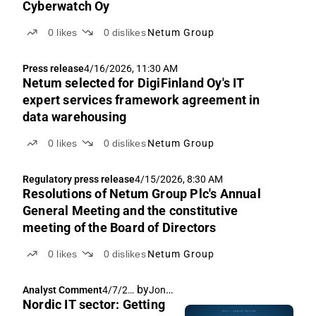
Cyberwatch Oy
0
likes
0
dislikes
Netum Group
Press release
4/16/2026, 11:30 AM
Netum selected for DigiFinland Oy's IT
expert services framework agreement in
data warehousing
0
likes
0
dislikes
Netum Group
Regulatory press release
4/15/2026, 8:30 AM
Resolutions of Netum Group Plc's Annual
General Meeting and the constitutive
meeting of the Board of Directors
0
likes
0
dislikes
Netum Group
by
Joni Grönqvist
Analyst Comment
4/7/20
Nordic IT sector: Getting
26,