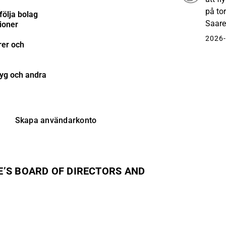
på to
följa bolag
Saare
tioner
styre
2026-
rer och
för...
tyg och andra
Skapa användarkonto
’S BOARD OF DIRECTORS AND