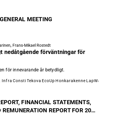
 GENERAL MEETING
,
arinen
Frans-Mikael Rostedt
gt nedåtgående förväntningar för
n för innevarande år betydligt.
 Infra
Consti
Tekova
EcoUp
Honkarakenne
LapWall
Toivo Group
EPORT, FINANCIAL STATEMENTS,
 REMUNERATION REPORT FOR 2025