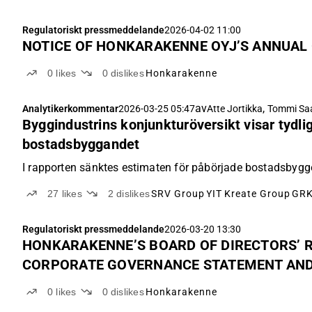
Regulatoriskt pressmeddelande
2026-04-02 11:00
NOTICE OF HONKARAKENNE OYJ’S ANNUAL
0
likes
0
dislikes
Honkarakenne
av
,
Analytikerkommentar
2026-03-25 05:47
Atte Jortikka
Tommi Sa
Byggindustrins konjunkturöversikt visar tydli
bostadsbyggandet
I rapporten sänktes estimaten för påbörjade bostadsbygge
27
likes
2
dislikes
SRV Group
YIT
Kreate Group
GRK
Regulatoriskt pressmeddelande
2026-03-20 13:30
HONKARAKENNE’S BOARD OF DIRECTORS’ R
CORPORATE GOVERNANCE STATEMENT AND
HAVE BEEN PUBLISHED
0
likes
0
dislikes
Honkarakenne