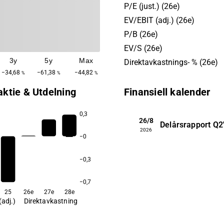
till färdigställande. Störst
P/E (just.) (26e)
återfinns inom Norden och 
EV/EBIT (adj.) (26e)
Huvudkontoret ligger i Järv
P/B (26e)
EV/S (26e)
3y
5y
Max
Direktavkastnings- % (26e)
−34,68
−61,38
−44,82
%
%
%
aktie & Utdelning
Finansiell kalender
0,3
26/8
Delårsrapport
Q2
2026
6,2
−0
−0,3
−0,7
25
26e
27e
28e
(adj.)
Direktavkastning