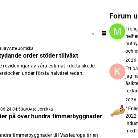
Forum u
Trolig
helhe
outny
av
35
Atte Jortikka
och e
dande order stöder tillväxt
med n
2026-
 revideringar av våra estimat i detta skede,
Ett p
derstocken under första halvåret redan
jag h
gare förväntningar.
åsikte
rekla
gå ga
2026-
" Enl
av
06-24 04:50
Atte Jortikka
er på över hundra timmerbyggnader
2022–
indus
med f
undra timmerbyggnader till Västeuropa är en