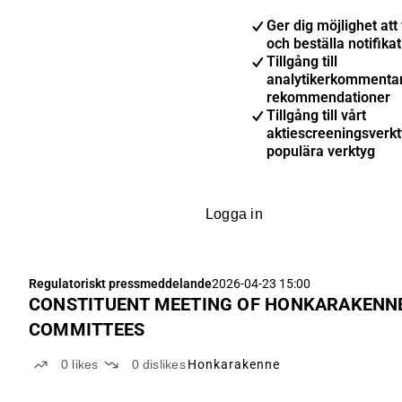
Ger dig möjlighet att 
och beställa notifika
Tillgång till
analytikerkommenta
rekommendationer
Tillgång till vårt
aktiescreeningsverk
populära verktyg
Logga in
Regulatoriskt pressmeddelande
2026-04-23 15:00
CONSTITUENT MEETING OF HONKARAKENNE
COMMITTEES
0
likes
0
dislikes
Honkarakenne