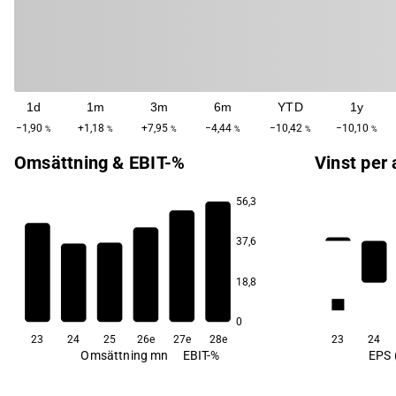
1d
1m
3m
6m
YTD
1y
−1,90
+1,18
+7,95
−4,44
−10,42
−10,10
%
%
%
%
%
%
Omsättning & EBIT-%
Vinst per 
56,3
37,6
4,5
3,9
0,7
0,7
18,8
−6,3
−10,4
2,8
0
23
24
25
26e
27e
28e
23
24
Omsättning mn
EBIT-%
EPS 