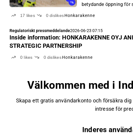
betydande öppning för
17
likes
0
dislikes
Honkarakenne
Regulatoriskt pressmeddelande
2026-06-23 07:15
Inside information: HONKARAKENNE OYJ 
STRATEGIC PARTNERSHIP
0
likes
0
dislikes
Honkarakenne
Välkommen med i Ind
Skapa ett gratis användarkonto och försäkra dig
intresse för prec
Inderes använd