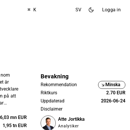
⌘ K
SV
Logga in
 inom
Bevakning
et är
Rekommendation
Minska
tvecklare
Riktkurs
2.70 EUR
n på att
Uppdaterad
2026-06-24
ar
Disclaimer
h bastur.
om hela
6,03 mn EUR
Atte Jortikka
, planering,
1,95 tn EUR
Analytiker