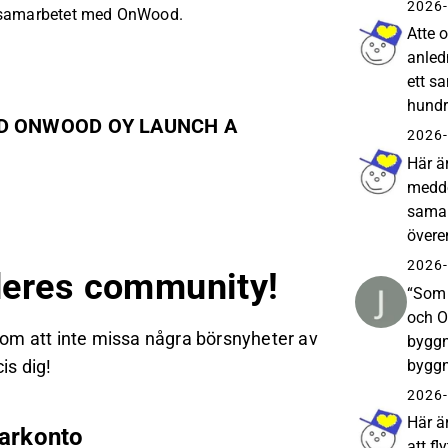
Kaupp
2026-
 samarbetet med OnWood.
Atte 
anled
ett s
hundr
AND ONWOOD OY LAUNCH A
order
2026-
Här ä
medde
samar
övere
timme
2026-
eres community!
positi
“Som 
och O
 om att inte missa några börsnyheter av
byggn
byggn
is dig!
produ
2026-
byggn
Här ä
arkonto
att f