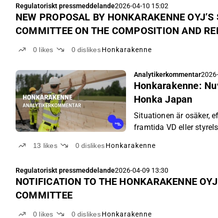
Regulatoriskt pressmeddelande
2026-04-10 15:02
NEW PROPOSAL BY HONKARAKENNE OYJ’S
COMMITTEE ON THE COMPOSITION AND RE
DIRECTORS
0
likes
0
dislikes
Honkarakenne
Analytikerkommentar
2026-
Honkarakenne: Nuva
Honka Japan
Situationen är osäker, e
framtida VD eller styrel
13
likes
0
dislikes
Honkarakenne
Regulatoriskt pressmeddelande
2026-04-09 13:30
NOTIFICATION TO THE HONKARAKENNE OYJ
COMMITTEE
0
likes
0
dislikes
Honkarakenne