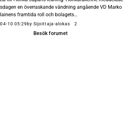
rsdagen en överraskande vändning angående VD Marko
lainens framtida roll och bolagets
lsesammansättning. Saarelainen är inte längre tillgänglig
04-10 05:29
by Sijoittaja-alokas
2
Besök forumet