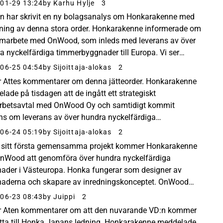
alehti Tärkeimmät ajankohtaiset talousuutiset...
01-29 13:24
by Karhu Hylje
3
on har skrivit en ny bolagsanalys om Honkarakenne med
ning av denna stora order. Honkarakenne informerade om
amarbete med OnWood, som inleds med leverans av över
a nyckelfärdiga timmerbyggnader till Europa. Vi ser
n och det bredare samarbetet som positivt...
06-25 04:54
by Sijoittaja-alokas
2
r Attes kommentarer om denna jätteorder. Honkarakenne
lade på tisdagen att de ingått ett strategiskt
betsavtal med OnWood Oy och samtidigt kommit
ns om leverans av över hundra nyckelfärdiga
rbyggnader till Västeuropa. Vi ser nyheten som mycket
06-24 05:19
by Sijoittaja-alokas
2
v, då...
sitt första gemensamma projekt kommer Honkarakenne
nWood att genomföra över hundra nyckelfärdiga
ader i Västeuropa. Honka fungerar som designer av
aderna och skapare av inredningskonceptet. OnWood
cerar byggnaderna av Honkas timmer och levererar
06-23 08:43
by Juippi
2
aderna...
r Aten kommentarer om att den nuvarande VD:n kommer
lytta till Honka Japans ledning. Honkarakenne meddelade