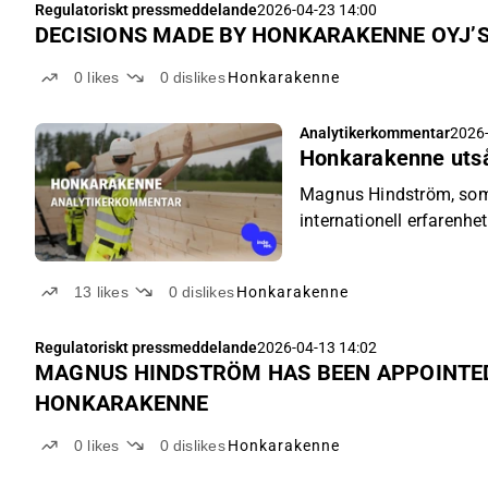
Regulatoriskt pressmeddelande
2026-04-23 14:00
DECISIONS MADE BY HONKARAKENNE OYJ’
0
likes
0
dislikes
Honkarakenne
Analytikerkommentar
2026-
Honkarakenne uts
Magnus Hindström, som 
internationell erfarenhet
13
likes
0
dislikes
Honkarakenne
Regulatoriskt pressmeddelande
2026-04-13 14:02
MAGNUS HINDSTRÖM HAS BEEN APPOINTED
HONKARAKENNE
0
likes
0
dislikes
Honkarakenne