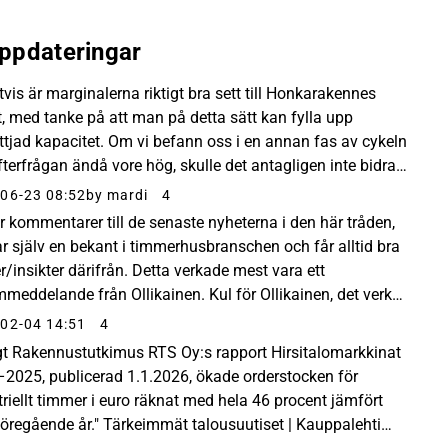
ppdateringar
tvis är marginalerna riktigt bra sett till Honkarakennes
t, med tanke på att man på detta sätt kan fylla upp
ttjad kapacitet. Om vi befann oss i en annan fas av cykeln
fterfrågan ändå vore hög, skulle det antagligen inte bidra
ågot särskilt märkbart. Ber...
06-23 08:52
by mardi
4
ar kommentarer till de senaste nyheterna i den här tråden,
ar själv en bekant i timmerhusbranschen och får alltid bra
r/insikter därifrån. Detta verkade mest vara ett
mmeddelande från Ollikainen. Kul för Ollikainen, det verkar
nska bra för dem. Allmänt sett...
02-04 14:51
4
igt Rakennustutkimus RTS Oy:s rapport Hirsitalomarkkinat
2025, publicerad 1.1.2026, ökade orderstocken för
triellt timmer i euro räknat med hela 46 procent jämfört
öregående år." Tärkeimmät talousuutiset | Kauppalehti