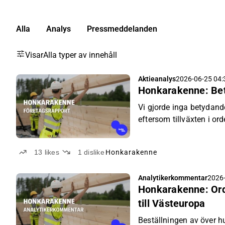
Alla
Analys
Pressmeddelanden
Visar
Alla typer av innehåll
Aktieanalys
2026-06-25 04:
Honkarakenne: Bety
Vi gjorde inga betydande
eftersom tillväxten i or
inkluderades i våra tidi
13
likes
1
dislike
Honkarakenne
Analytikerkommentar
2026-
Honkarakenne: Ord
till Västeuropa
Beställningen av över h