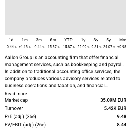
1d
1m
3m
6m
YTD
1y
3y
5y
Max
-0.44
+1.13
-0.44
-15.87
-15.87
-22.09
-9.31
-24.07
+0.98
%
%
%
%
%
%
%
%
%
Aallon Group is an accounting firm that offer financial
management services, such as bookkeeping and payroll.
In addition to traditional accounting office services, the
company produces various advisory services related to
business operations and taxation, and financial
management consulting. In addition, the company does
Read more
its own application development in digital services and
Market cap
35.09M EUR
automation of financial administration. The oldest
Turnover
5.42K EUR
company in the group was founded in 1957.
P/E (adj.) (26e)
9.48
EV/EBIT (adj.) (26e)
8.44