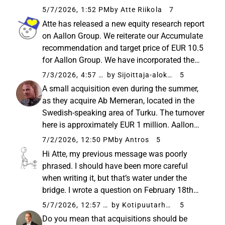
growth separately, and nowadays, the
5/7/2026, 1:52 PM
by Atte Riikola
7
purchase prices and often the profitability of
Atte has released a new equity research report
smaller deals remain undisclosed...
on Aallon Group. We reiterate our Accumulate
recommendation and target price of EUR 10.5
for Aallon Group. We have incorporated the
company’s latest acquisition into our
7/3/2026, 4:57 AM
by Sijoittaja-alokas
5
forecasts, which marks the sixth acquisition
A small acquisition even during the summer,
of the year. Like ...
as they acquire Ab Memeran, located in the
Swedish-speaking area of Turku. The turnover
here is approximately EUR 1 million. Aallon
Group ostaa toisen tilitoimiston | Arvopaperi.
7/2/2026, 12:50 PM
by Antros
5
According to Aallon Group’s CEO Tuija
Hi Atte, my previous message was poorly
Keronen, the acquisition...
phrased. I should have been more careful
when writing it, but that’s water under the
bridge. I wrote a question on February 18th
regarding inorganic growth. You responded to
5/7/2026, 12:57 PM
by Kotipuutarhuri
5
it like this: Regarding acquisitions, I will also
Do you mean that acquisitions should be