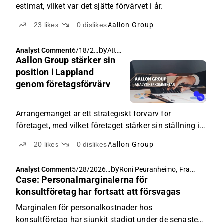
estimat, vilket var det sjätte förvärvet i år.
23
likes
0
dislikes
Aallon Group
by
Atte Riikola
Analyst Comment
6/18/20
Aallon Group stärker sin
26, 5:17
AM
position i Lappland
genom företagsförvärv
Arrangemanget är ett strategiskt förvärv för
företaget, med vilket företaget stärker sin ställning i
Lapplandsregionen.
20
likes
0
dislikes
Aallon Group
by
,
Analyst Comment
5/28/2026,
Roni Peuranheimo
Frans-Mikael Rostedt
Case: Personalmarginalerna för
5:36 AM
konsultföretag har fortsatt att försvagas
Marginalen för personalkostnader hos
konsultföretag har sjunkit stadigt under de senaste