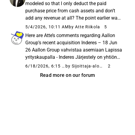
state the following...
modeled so that I only deduct the paid
purchase price from cash assets and don’t
add any revenue at all? The point earlier was
precisely that I always try to preemptively
5/4/2026, 10:11 AM
by Atte Riikola
5
shave a bit off those reported figures for the
Here are Atte’s comments regarding Aallon
coming years to account...
Group’s recent acquisition Inderes – 18 Jun
26 Aallon Group vahvistaa asemiaan Lapissa
yrityskaupalla - Inderes Järjestely on yhtiön
strategian mukainen täsmähankinta, jolla
6/18/2026, 6:15 AM
by Sijoittaja-alokas
2
yhtiö vahvistaa jalansijaansa Lapin alueella.
Read more on our forum