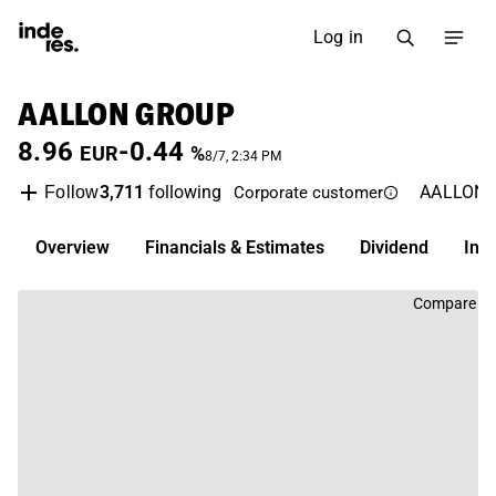
Log in
AALLON GROUP
8.96
-0.44
EUR
%
8/7, 2:34 PM
3,711
following
AALLON
Follow
Corporate customer
Overview
Financials & Estimates
Dividend
Inv
Compare