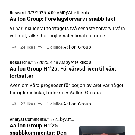
by
Research
9/2/2025, 4:00 AM
Atte Riikola
Aallon Group: Företagsförvärv i snabb takt
Vi har inkluderat företagets två senaste förvärv i våra
estimat, vilket har höjt vinstestimaten för de
närmaste åren med 3-4 %.
24
likes
1
dislike
Aallon Group
by
Research
8/19/2025, 4:48 AM
Atte Riikola
Aallon Group H1'25: Förvärvsdriven tillväxt
fortsätter
Även om våra prognoser för början av året var något
för optimistiska, fortskrider Aallon Groups
förvärvsdrivna tillväxtstrategi i rätt riktning.
22
likes
1
dislike
Aallon Group
by
Atte Riikola
Analyst Comment
8/18/20
Aallon Group H1’25
25, 6:22
AM
snabbkommentar: Den