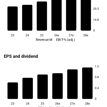
29.5
12.2
11.7
14.8
10.9
10.7
10.4
9.4
0
23
24
25
26e
27e
28e
Revenue M
EBIT-% (adj.)
EPS and dividend
1.2
3.0
0.8
2.9
2.8
2.7
0.4
2.3
2.1
0
23
24
25
26e
27e
28e