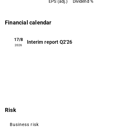
EPS (adj.)
Dividend %
Financial calendar
17/8
Interim report
Q2'26
2026
Risk
Business risk