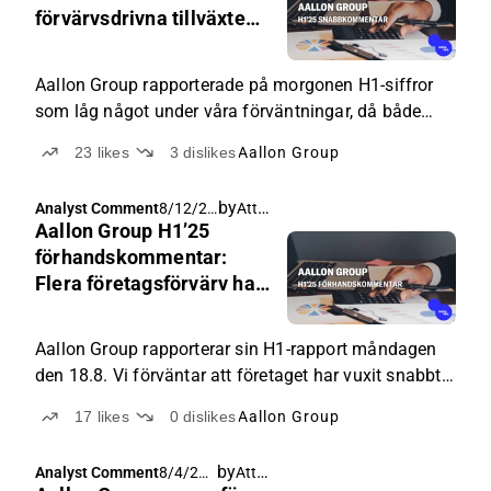
förvärvsdrivna tillväxten
understeg något vårt
estimat
Aallon Group rapporterade på morgonen H1-siffror
som låg något under våra förväntningar, då både
omsättningen och nedersta raden låg en aning under
23
likes
3
dislikes
Aallon Group
våra estimat.
by
Atte Riikola
Analyst Comment
8/12/20
Aallon Group H1’25
25, 4:43
AM
förhandskommentar:
Flera företagsförvärv har
drivit tillväxten
Aallon Group rapporterar sin H1-rapport måndagen
den 18.8. Vi förväntar att företaget har vuxit snabbt
under början av året tack vare företagsförvärv, och
17
likes
0
dislikes
Aallon Group
att den organiska tillväxten har legat nära noll i den
svaga ekonomiska miljön. Vi förväntar oss att
by
Atte Riikola
Analyst Comment
8/4/202
resultatet likaså har ökat i takt med omsättningen.