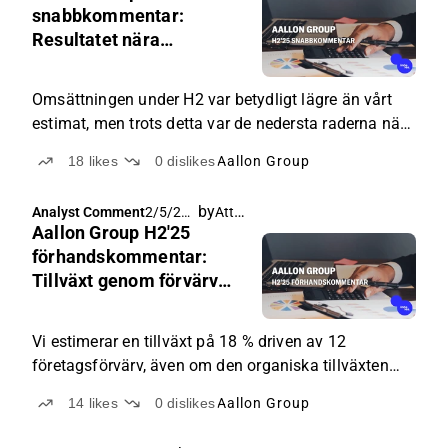
AM
snabbkommentar:
Resultatet nära
förväntningarna, trots att
omsättningen var lägre
Omsättningen under H2 var betydligt lägre än vårt
estimat, men trots detta var de nedersta raderna nära
våra förväntningar.
18
likes
0
dislikes
Aallon Group
by
Atte Riikola
Analyst Comment
2/5/202
Aallon Group H2'25
6, 5:00
AM
förhandskommentar:
Tillväxt genom förvärv
mitt i en omorganisation
Vi estimerar en tillväxt på 18 % driven av 12
företagsförvärv, även om den organiska tillväxten
enligt vår bedömning fortfarande är något negativ.
14
likes
0
dislikes
Aallon Group