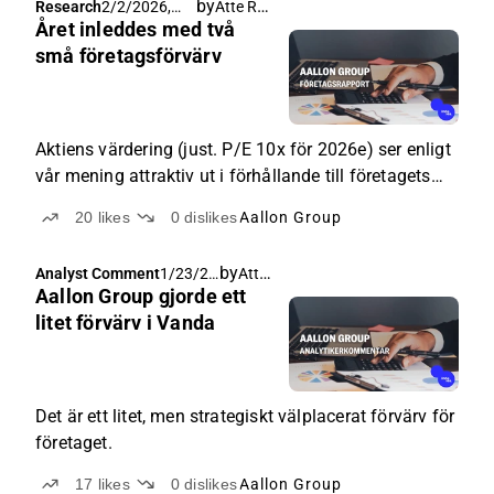
by
Atte Riikola
Research
2/2/2026,
Året inleddes med två
5:00 AM
små företagsförvärv
Aktiens värdering (just. P/E 10x för 2026e) ser enligt
vår mening attraktiv ut i förhållande till företagets
stabila och starka kassaflödesgenererande
20
likes
0
dislikes
Aallon Group
verksamhet och utsikterna för vinsttillväxt på
medellång sikt.
by
Atte Riikola
Analyst Comment
1/23/20
Aallon Group gjorde ett
26, 5:00
AM
litet förvärv i Vanda
Det är ett litet, men strategiskt välplacerat förvärv för
företaget.
17
likes
0
dislikes
Aallon Group