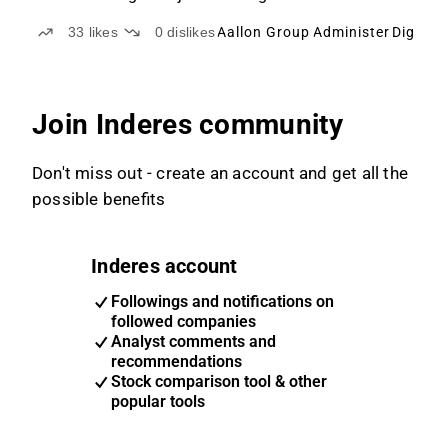
fem åren.
33
likes
0
dislikes
Aallon Group
Administer
Digia
Di
Join Inderes community
Don't miss out - create an account and get all the
possible benefits
Inderes account
Followings and notifications on
followed companies
Analyst comments and
recommendations
Stock comparison tool & other
popular tools