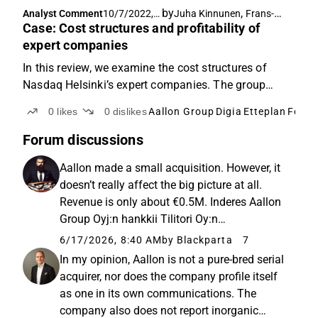
rapportuppdateringen. Aallon Group publicerar sin
by
,
Analyst Comment
10/7/2022,
Juha Kinnunen
Frans-Mikael Rostedt
H1-rapport måndagen den 18.8.
Case: Cost structures and profitability of
8:28 AM
expert companies
In this review, we examine the cost structures of
Nasdaq Helsinki’s expert companies. The group
clearly focuses on the IT service sector, but it also
0
likes
0
dislikes
Aallon Group
Digia
Etteplan
Fondi
includes expert companies from accounting firms to
engineers and legal services.
Forum discussions
Aallon made a small acquisition. However, it
doesn’t really affect the big picture at all.
Revenue is only about €0.5M. Inderes Aallon
Group Oyj:n hankkii Tilitori Oy:n
liiketoiminnan - Inderes Tilitoimisto Aallon
6/17/2026, 8:40 AM
by Blackparta
7
Group Oyj jatkaa strategiansa mukaista
In my opinion, Aallon is not a pure-bred serial
kasvua hankkimalla Rovaniemell...
acquirer, nor does the company profile itself
as one in its own communications. The
company also does not report inorganic