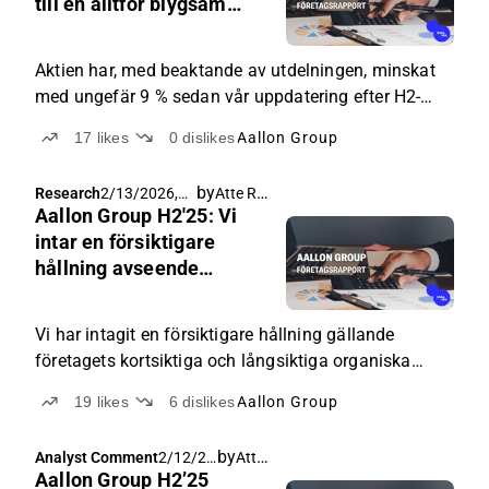
till en alltför blygsam
nivå
Aktien har, med beaktande av utdelningen, minskat
med ungefär 9 % sedan vår uppdatering efter H2-
rapporten.
17
likes
0
dislikes
Aallon Group
by
Atte Riikola
Research
2/13/2026,
Aallon Group H2'25: Vi
5:00 AM
intar en försiktigare
hållning avseende
tillväxtutsikterna
Vi har intagit en försiktigare hållning gällande
företagets kortsiktiga och långsiktiga organiska
tillväxtutsikter.
19
likes
6
dislikes
Aallon Group
by
Atte Riikola
Analyst Comment
2/12/20
Aallon Group H2’25
26, 7:25