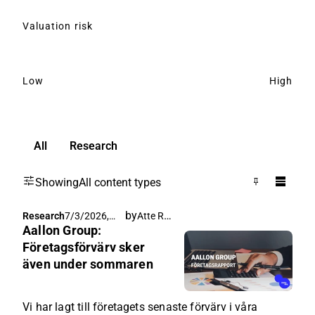
Valuation risk
Low
High
All
Research
Showing
All content types
by
Atte Riikola
Research
7/3/2026,
Aallon Group:
4:00 AM
Företagsförvärv sker
även under sommaren
Vi har lagt till företagets senaste förvärv i våra