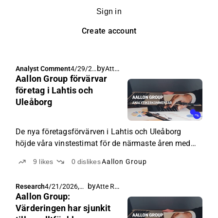
Sign in
Create account
by
Atte Riikola
Analyst Comment
4/29/20
Aallon Group förvärvar
26, 4:10
AM
företag i Lahtis och
Uleåborg
De nya företagsförvärven i Lahtis och Uleåborg
höjde våra vinstestimat för de närmaste åren med
ungefär 2 procent.
9
likes
0
dislikes
Aallon Group
by
Atte Riikola
Research
4/21/2026,
Aallon Group:
4:00 AM
Värderingen har sjunkit